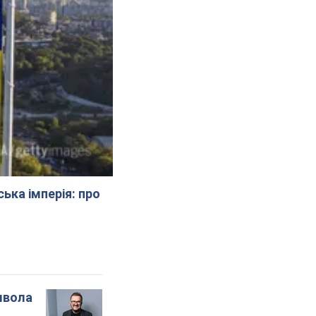
ська імперія: про
мвола