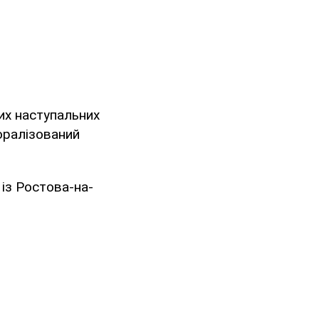
них наступальних
оралізований
із Ростова-на-