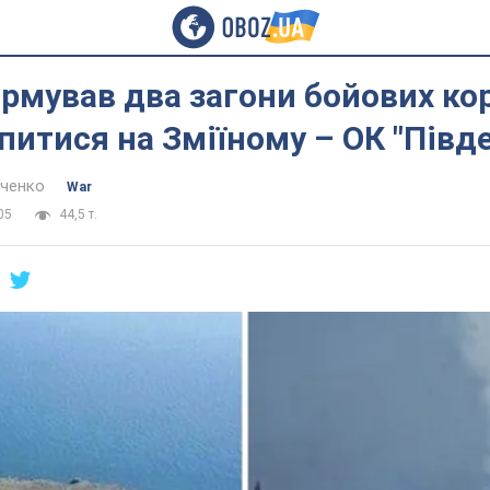
рмував два загони бойових кор
питися на Зміїному – ОК "Півд
нченко
War
05
44,5 т.