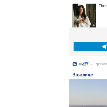
Ворог сфо
Важливе