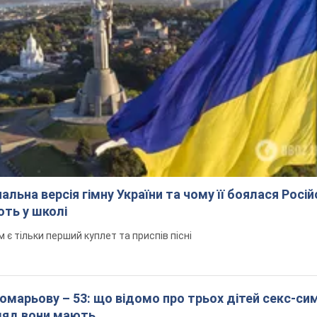
альна версія гімну України та чому її боялася Росій
ють у школі
 тільки перший куплет та приспів пісні
марьову – 53: що відомо про трьох дітей секс-си
гляд вони мають