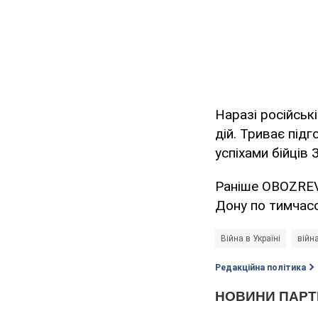
Наразі російськ
дій. Триває під
успіхами бійців 
Раніше OBOZREV
Дону по тимчасо
Війна в Україні
війн
Редакційна політика