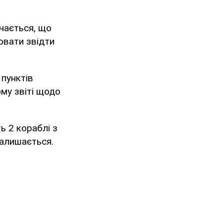
ачається, що
ювати звідти
пунктів
му звіті щодо
ь 2 кораблі з
залишається.