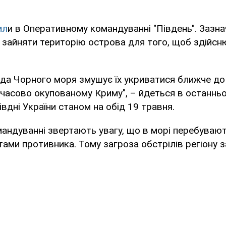
ил
и в Оперативному командуванні "Південь". Зазн
зайняти територію острова для того, щоб здійсн
да Чорного моря змушує їх укриватися ближче до 
часово окупованому Криму", – йдеться в останньо
івдні України станом на обід 19 травня.
андуванні звертають увагу, що в морі перебувают
ами противника. Тому загроза обстрілів регіону 