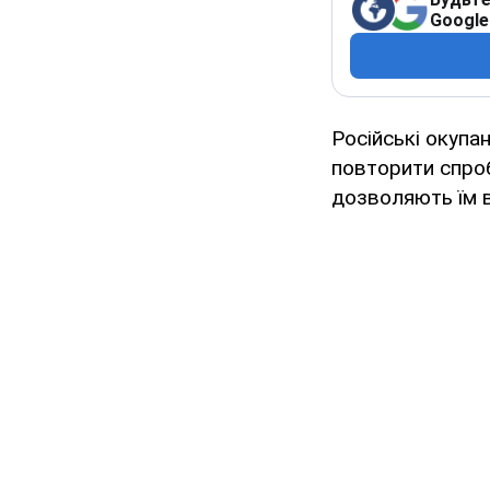
Google
Російські окупа
повторити спроб
дозволяють їм 