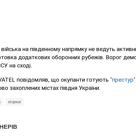
і війська на південному напрямку не ведуть актив
готовка додаткових оборонних рубежів. Ворог дем
ЗСУ на сході.
ATEL повідомляв, що окупанти готують
"престур"
во захоплених містах півдня України.
а
stopwar