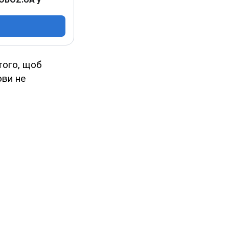
того, щоб
ови не