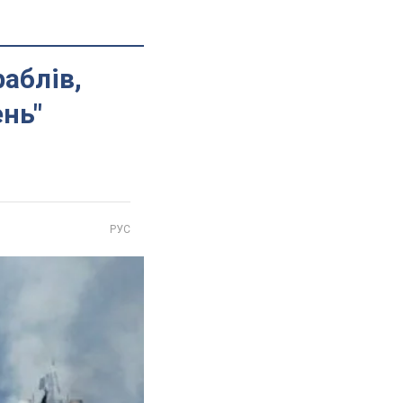
аблів,
ень"
РУС