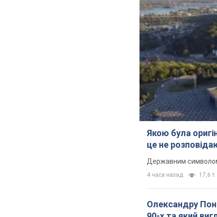
Якою була оригін
це не розповіда
Державним символом є
4 часа назад
17,6 т.
Олександру Поно
90-х та який ви