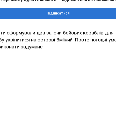
Підписатися
нти сформували два загони бойових кораблів для 
у укріпитися на острові Зміїний. Проте погодні ум
виконати задумане.