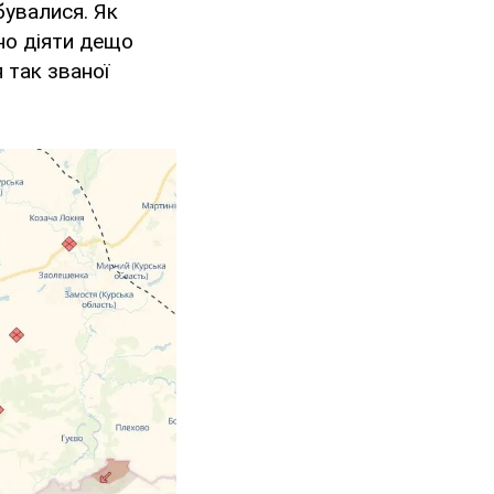
бувалися. Як
вно діяти дещо
 так званої