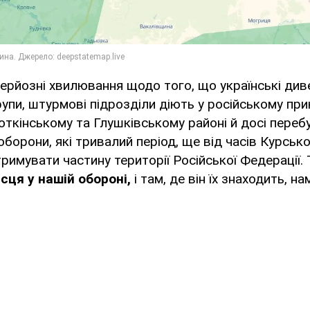
ерйозні хвилювання щодо того, що українські див
рупи, штурмові підрозділи діють у російському при
откінському та Глушківському районі й досі пере
оборони, які тривалий період, ще від часів Курської
имувати частину території Російської Федерації.
сця у нашій обороні,
і там, де він їх знаходить, н