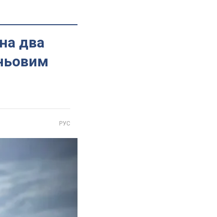
 на два
зньовим
РУС