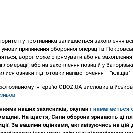
ріоритеті у противника залишається захоплення вс
а умови припинення оборонної операції в Покровсь
няться, ворог може спрямувати або на захоплення
гломерації, або на захоплення позицій у Запорізькі
илися ознаки підготовки напівоточення – "кліщів".
ксклюзивному інтерв'ю OBOZ.UA висловив військов
езньов
.
ннями наших захисників, окупант
намагається 
умщині. На щастя, Сили оборони зривають ці пл
ції. За вашими оцінками, активізуючись на цій д
слідувати іншу мету, крім цілі відволікання на