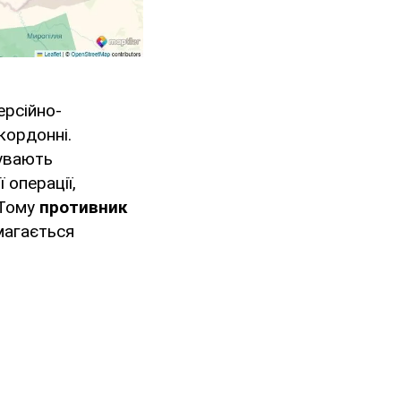
ерсійно-
кордонні.
бувають
 операції,
 Тому
противник
амагається