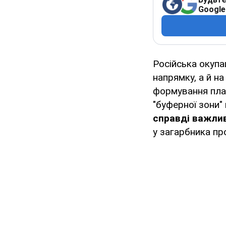
Google
Російська окупа
напрямку, а й н
формування плац
"буферної зони"
справді важлив
у загарбника пр