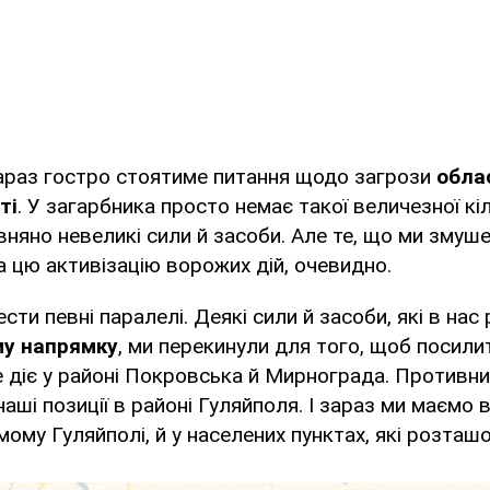
араз гостро стоятиме питання щодо загрози
обла
ті
. У загарбника просто немає такої величезної кіл
івняно невеликі сили й засоби. Але те, що ми змуше
 цю активізацію ворожих дій, очевидно.
сти певні паралелі. Деякі сили й засоби, які в нас
му напрямку
, ми перекинули для того, щоб посили
е діє у районі Покровська й Мирнограда. Противн
аші позиції в районі Гуляйполя. І зараз ми маємо 
ому Гуляйполі, й у населених пунктах, які розташов