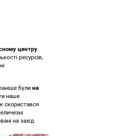
сному центру
ькості ресурсів,
ні
 раніше були
на
ти наше
ик скористався
величезні
ані на захід.