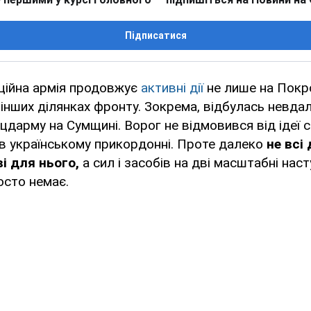
Підписатися
ційна армія продовжує
активні дії
не лише на Покр
а інших ділянках фронту. Зокрема, відбулась невда
дарму на Сумщині. Ворог не відмовився від ідеї 
 в українському прикордонні. Проте далеко
не всі
і для нього,
а сил і засобів на дві масштабні наст
осто немає.