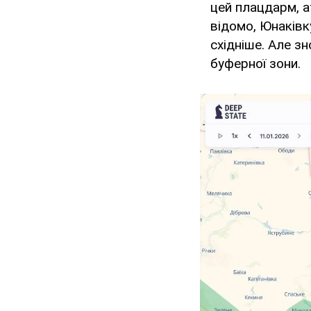
цей плацдарм, а
відомо, Юнаківк
східніше. Але з
буферної зони.