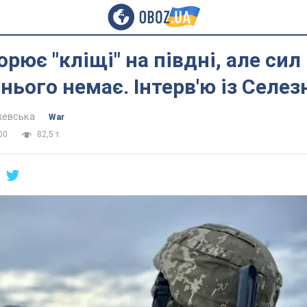
орює "кліщі" на півдні, але сил
 нього немає. Інтерв'ю із Селе
жевська
War
00
82,5 т.