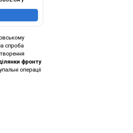
овському
ла спроба
створення
 ділянки фронту
упальні операції