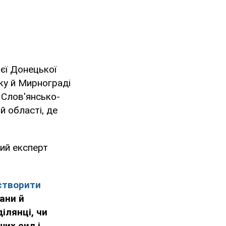
ієї Донецької
ку й Мирнограді
 Слов'янсько-
й області, де
ий експерт
створити
ани й
ілянці, чи
ших сил і