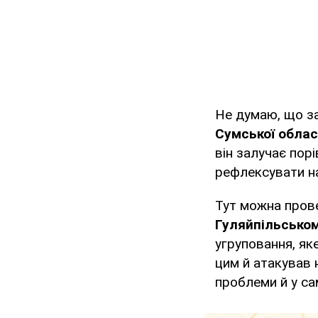
Не думаю, що з
Сумської облас
він залучає пор
рефлексувати на
Тут можна прове
Гуляйпільсько
угруповання, як
цим й атакував н
проблеми й у сам