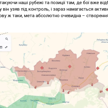
такуючи наші рубежі та позиції там, де бої вже від
у він узяв під контроль, і зараз намагається акти
нову ж таки, мета абсолютно очевидна – створення