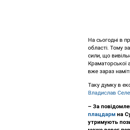
На сьогодні в п
області. Тому з
сили, що вивіль
Краматорської а
вже зараз наміт
Таку думку в е
Владислав Сел
– За повідомле
плацдарм
на С
утримують пози
може ворог пере