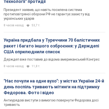
технології" протидії
Президент заявив, що навіть посилена система
протиповітряної оборони РФ не гарантує захисту від
українських ударів
8 часов назад
53,7 т.
Україна придбала у Туреччини 70 балістичних
ракет і багато іншого озброєння: у Держдепі
США оприлюднили список
Держдеп вже поставив до відома американський Конгрес
8 часов назад
11,8 т.
"Нас почули на одне вухо": у містах України 24-й
день поспіль тривають мітинги на підтримку
Федорова. Фото і відео
Антиурядові виступи з вимогою повернути Федорова досі
тривають