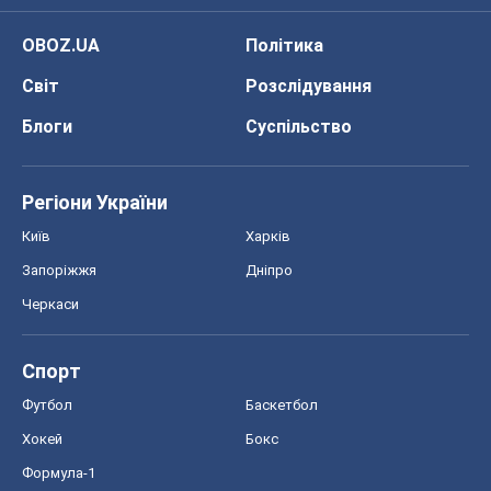
OBOZ.UA
Політика
Світ
Розслідування
Блоги
Суспільство
Регіони України
Київ
Харків
Запоріжжя
Дніпро
Черкаси
Спорт
Футбол
Баскетбол
Хокей
Бокс
Формула-1