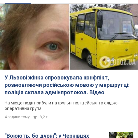
У Львові жінка спровокувала конфлікт,
розмовляючи російською мовою у маршрутці:
поліція склала адмінпротокол. Відео
На місце події прибули патрульні поліцейські та слідчо-
оперативна група
4 години тому
8,2 т.
"Воюють, бо дурні": у Чернівцях