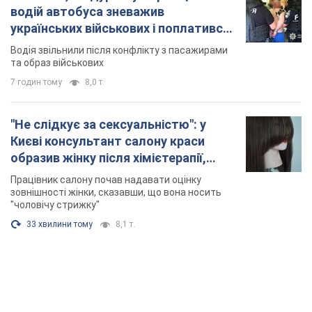
водій автобуса зневажив
українських військових і поплатився.
Відео
Водія звільнили після конфлікту з пасажирами
та образ військових
7 годин тому
8,0 т.
"Не слідкує за сексуальністю": у
Києві консультант салону краси
образив жінку після хімієтерапії,
розгорівся скандал. Фото
Працівник салону почав надавати оцінку
зовнішності жінки, сказавши, що вона носить
"чоловічу стрижку"
33 хвилини тому
8,1 т.