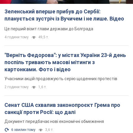
Зеленський вперше прибув до Сербії:
планується зустріч із Вучичем і не лише. Відео
Це перший візит глави держави до Бєлграда
4 години тому
49,5 т.
"Верніть Федорова": у містах України 23-й день
поспіль тривають масові мітинги з
картонками. Фото і відео
Учасники акцій продовжують серію щоденних протестів
2 години тому
1,6 т.
Сенат США схвалив законопроєкт Грема про
санкції проти Росії: що далі
Документ передбачає нові економічні обмеження
6 хвилин тому
3,6 т.