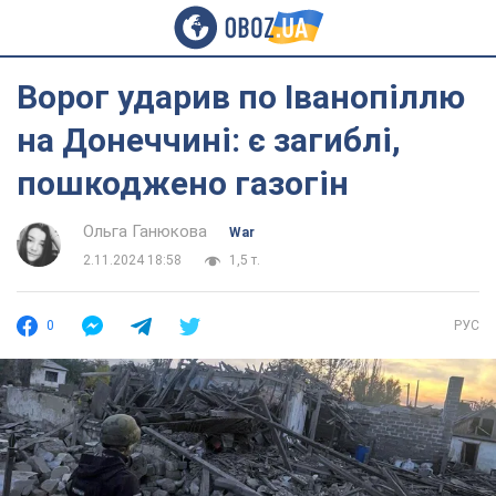
Ворог ударив по Іванопіллю
на Донеччині: є загиблі,
пошкоджено газогін
Ольга Ганюкова
War
2.11.2024 18:58
1,5 т.
0
РУС