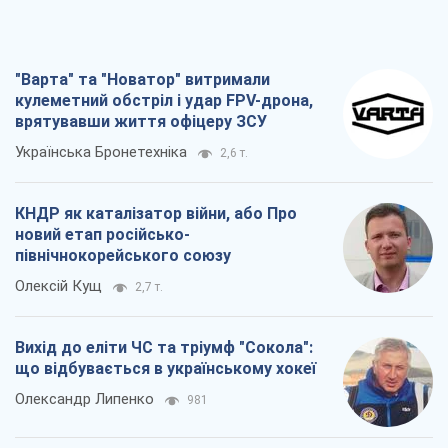
"Варта" та "Новатор" витримали
кулеметний обстріл і удар FPV-дрона,
врятувавши життя офіцеру ЗСУ
Українська Бронетехніка
2,6 т.
КНДР як каталізатор війни, або Про
новий етап російсько-
північнокорейського союзу
Олексій Кущ
2,7 т.
Вихід до еліти ЧС та тріумф "Сокола":
що відбувається в українському хокеї
Олександр Липенко
981