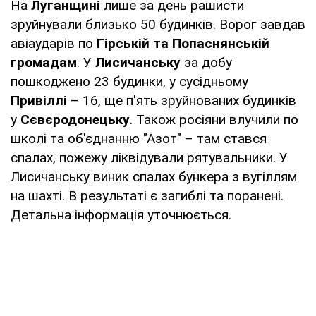
На
Луганщині
лише за день рашисти
зруйнували близько 50 будинків. Ворог завдав
авіаударів по
Гірській та
Попаснянській
громадам
. У
Лисичанську
за добу
пошкоджено 23 будинки, у сусідньому
Привіллі
– 16, ще п'ять зруйнованих будинків
у
Сєвєродонецьку
. Також росіяни влучили по
школі та об'єднанню "Азот" – там стався
спалах, пожежу ліквідували рятувальники. У
Лисичанську виник спалах бункера з вугіллям
на шахті. В результаті є загиблі та поранені.
Детальна інформація уточнюється.