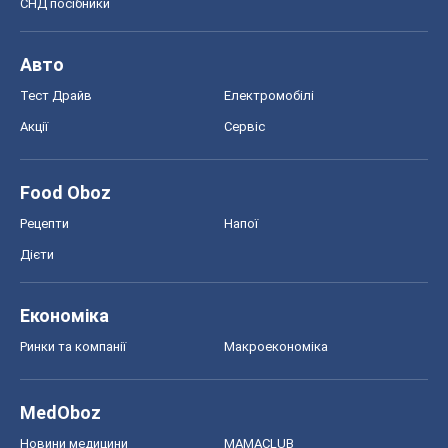
СНД посібники
Авто
Тест Драйв
Електромобілі
Акції
Сервіс
Food Oboz
Рецепти
Напої
Дієти
Економіка
Ринки та компанії
Макроекономіка
MedOboz
Новини медицини
MAMACLUB