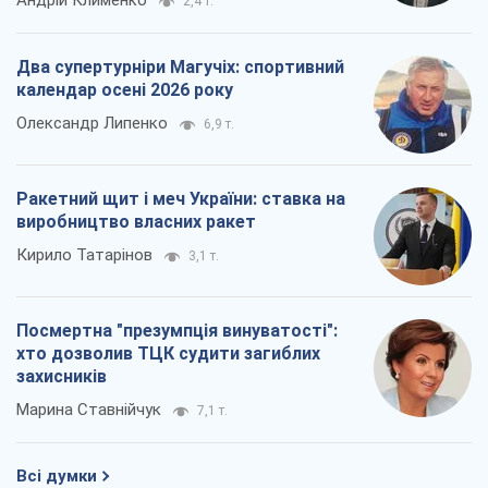
Андрій Клименко
2,4 т.
Два супертурніри Магучіх: спортивний
календар осені 2026 року
Олександр Липенко
6,9 т.
Ракетний щит і меч України: ставка на
виробництво власних ракет
Кирило Татарінов
3,1 т.
Посмертна "презумпція винуватості":
хто дозволив ТЦК судити загиблих
захисників
Марина Ставнійчук
7,1 т.
Всі думки