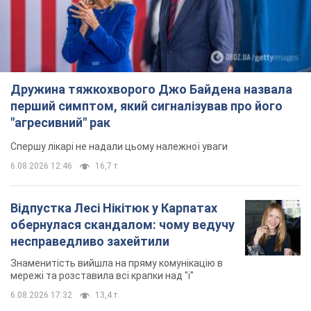
Дружина тяжкохворого Джо Байдена назвала
перший симптом, який сигналізував про його
"агресивний" рак
Спершу лікарі не надали цьому належної уваги
6.08.2026 12:46
16,7 т.
Відпустка Лесі Нікітюк у Карпатах
обернулася скандалом: чому ведучу
несправедливо захейтили
Знаменитість вийшла на пряму комунікацію в
мережі та розставила всі крапки над "і"
6.08.2026 17:32
13,4 т.