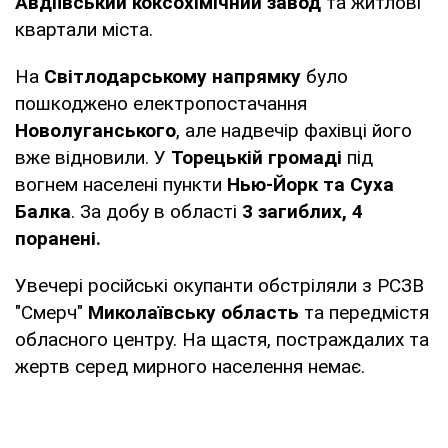
Авдіївський коксохімічний завод
та житлові
квартали міста.
На
Світлодарському напрямку
було
пошкоджено електропостачання
Новолуганського
, але надвечір фахівці його
вже відновили. У
Торецькій громаді
під
вогнем населені пункти
Нью-Йорк та Суха
Балка
. За добу в області
3 загиблих, 4
поранені.
Увечері російські окупанти обстріляли з РСЗВ
"Смерч"
Миколаївську область
та передмістя
обласного центру. На щастя, постраждалих та
жертв серед мирного населення немає.