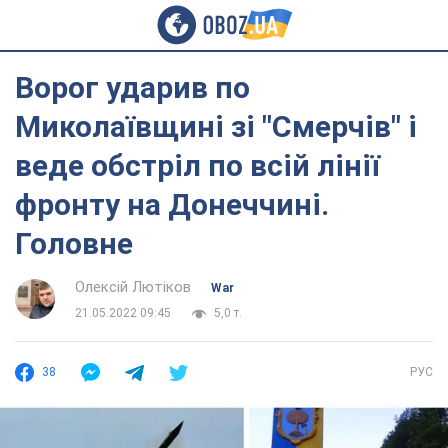
Ворог ударив по
Миколаївщині зі "Смерчів" і
веде обстріл по всій лінії
фронту на Донеччині.
Головне
Олексій Лютіков
War
21.05.2022 09:45
5,0 т.
38
РУС