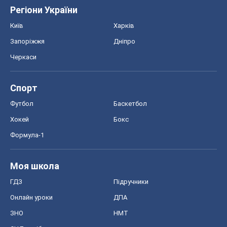
Регіони України
Київ
Харків
Запоріжжя
Дніпро
Черкаси
Спорт
Футбол
Баскетбол
Хокей
Бокс
Формула-1
Моя школа
ГДЗ
Підручники
Онлайн уроки
ДПА
ЗНО
НМТ