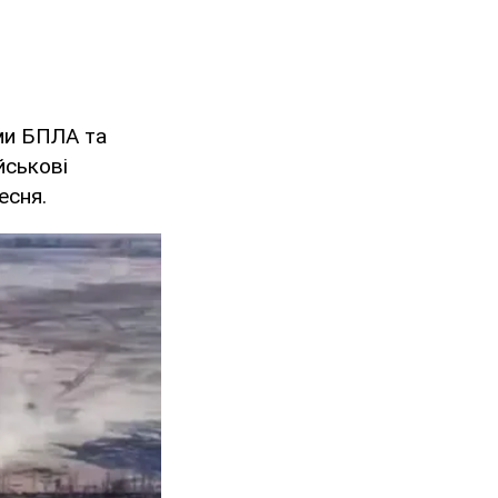
ми БПЛА та
йськові
есня.