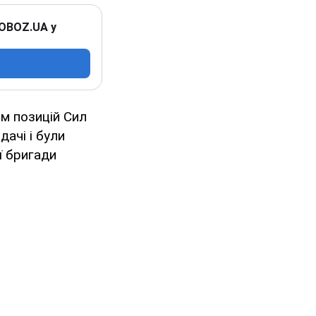
 OBOZ.UA у
рм позицій Сил
ачі і були
ї бригади