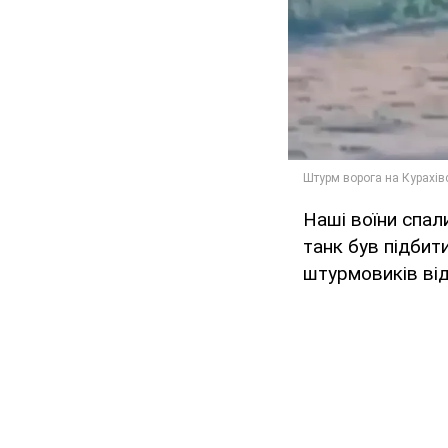
Наші воїни спал
танк був підбити
штурмовиків від