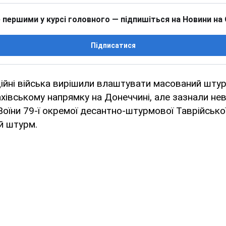
 першими у курсі головного — підпишіться на Новини на
Підписатися
ційні війська вирішили влаштувати масований шту
хівському напрямку на Донеччині, але зазнали невд
 Воїни 79-ї окремої десантно-штурмової Таврійсько
й штурм.