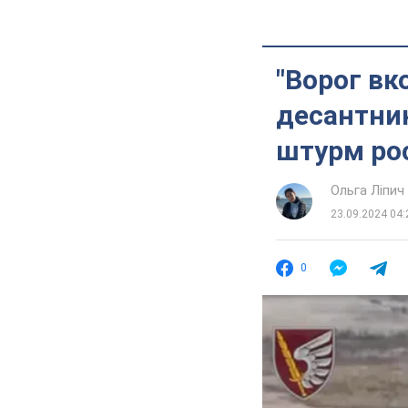
"Ворог вк
десантник
штурм рос
Ольга Ліпич
23.09.2024 04:
0