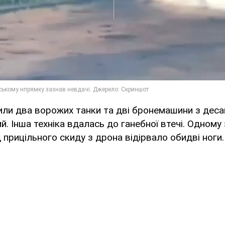
или два ворожих танки та дві бронемашини з деса
й. Інша техніка вдалась до ганебної втечі. Одному
 прицільного скиду з дрона відірвало обидві ноги.