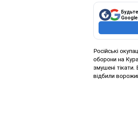
Будьте
Google
Російські окупа
оборони на Кура
змушені тікати.
відбили ворожи