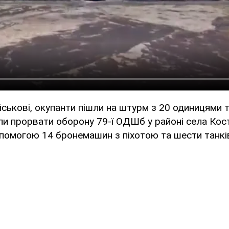
йськові, окупанти пішли на штурм з 20 одиницями т
ли прорвати оборону 79-ї ОДШб у районі села Кос
помогою 14 бронемашин з піхотою та шести танкі