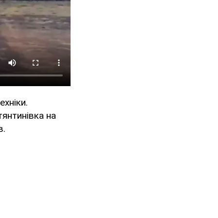
ехніки.
тянтинівка на
в.