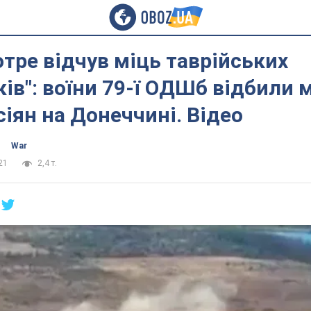
отре відчув міць таврійських
ів": воїни 79-ї ОДШб відбили
іян на Донеччині. Відео
War
21
2,4 т.