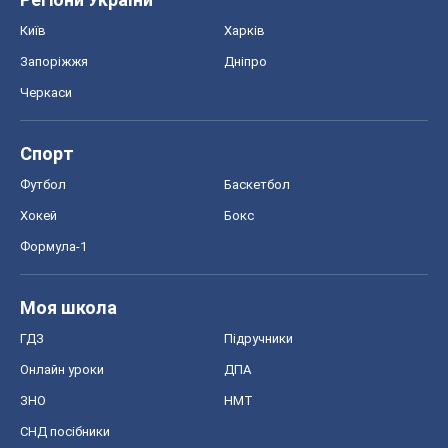
Моя школа
ГДЗ
Підручники
Онлайн уроки
ДПА
ЗНО
НМТ
СНД посібники
Авто
Тест Драйв
Електромобілі
Акції
Сервіс
Food Oboz
Рецепти
Напої
Дієти