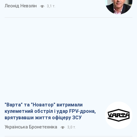
"Варта" та "Новатор" витримали
кулеметний обстріл і удар FPV-дрона,
врятувавши життя офіцеру ЗСУ
Українська Бронетехніка
3,0 т.
КНДР як каталізатор війни, або Про
новий етап російсько-
північнокорейського союзу
Олексій Кущ
3,2 т.
Вихід до еліти ЧС та тріумф "Сокола":
що відбувається в українському хокеї
Олександр Липенко
1,1 т.