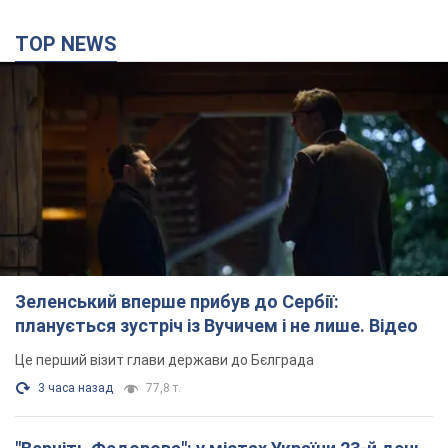
Зеленський вперше прибув до Сербії:
планується зустріч із Вучичем і не лише. Відео
Це перший візит глави держави до Бєлграда
3 часа назад
77,8 т.
"Верніть Федорова": у містах України 23-й день
поспіль тривають масові мітинги з
картонками. Фото і відео
Учасники акцій продовжують серію щоденних протестів
3 часа назад
2,2 т.
Сенат США схвалив законопроєкт Грема про
санкції проти Росії: що далі
Документ передбачає нові економічні обмеження
3 часа назад
4,6 т.