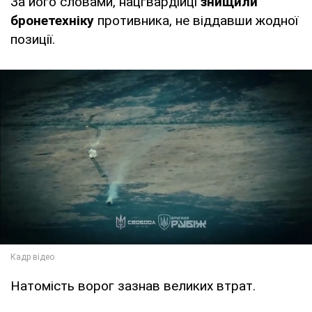
За його словами, нацгвардійці
знищили
бронетехніку
противника, не віддавши жодної
позиції.
Натомість ворог зазнав великих втрат.