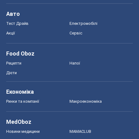
Економіка
Ринки та компанії
Макроекономіка
MedOboz
Новини медицини
MAMACLUB
Шоу
Афіша
Плітки
Краса
Мода
Жіночий журнал