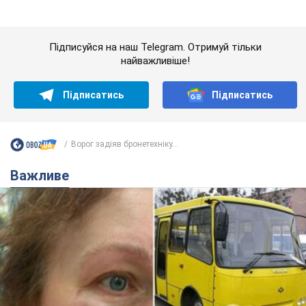
У Львові жінка спровокувала конфлікт,
розмовляючи російською мовою у маршрутці:
поліція склала адмінпротокол. Відео
На місце події прибули патрульні поліцейські та слідчо-
оперативна група
7 часов назад
9,9 т.
"Воюють, бо дурні": у Чернівцях
водій автобуса зневажив