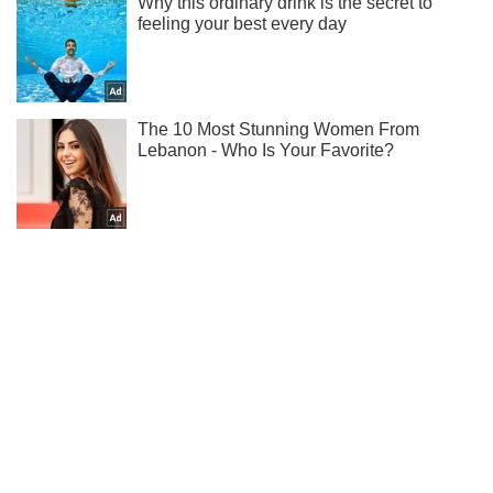
Підписуйся на наш Telegram. Отримуй тільки
найважливіше!
Підписатись
Підписатись
Ворог задіяв бронетехніку...
Важливе