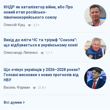
Що очікує українців у 2026–2028 роках?
Головні висновки з нових прогнозів від
НБУ
Василь Фурман
21,8 т.
Всі думки
Про компанію
Команда
Правова інформація
Політика конфіденційності
Реклама на сайті
Документи
Редакційна політика
Журналісти OBOZ.UA на місці
подій