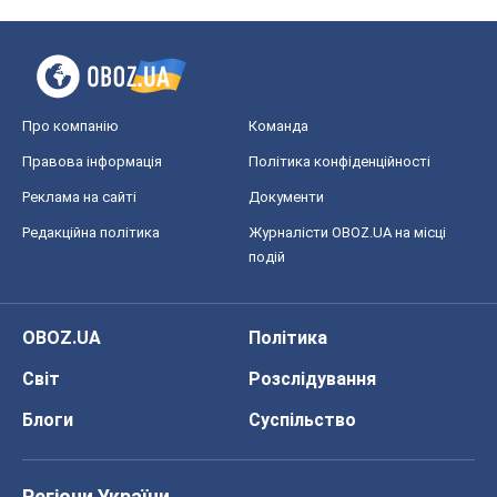
OBOZ.UA
Політика
Світ
Розслідування
Блоги
Суспільство
Регіони України
Київ
Харків
Запоріжжя
Дніпро
Черкаси
Спорт
Футбол
Баскетбол
Хокей
Бокс
Формула-1