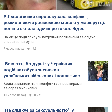
українських військових і поплатився.
Відео
Водія звільнили після конфлікту з пасажирами
та образ військових
10 часов назад
8,7 т.
"Не слідкує за сексуальністю": у
Києві консультант салону краси
образив жінку після хімієтерапії,
розгорівся скандал. Фото
Працівник салону почав надавати оцінку
зовнішності жінки, сказавши, що вона носить
"чоловічу стрижку"
3 часа назад
13,8 т.