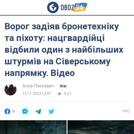
Ворог задіяв бронетехніку
та піхоту: нацгвардійці
відбили один з найбільших
штурмів на Сіверському
напрямку. Відео
Анна Паскевич
War
13.11.2024 14:57
6,2 т.
0
РУС