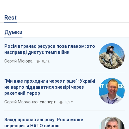
"Ми вже проходили через гірше": Україні
не варто піддаватися зневірі через
ракетний терор
Сергій Марченко, експерт
8,2 т.
Захід проспав загрозу: Росія може
перевірити НАТО війною
Леонід Невзлін
3,1 т.