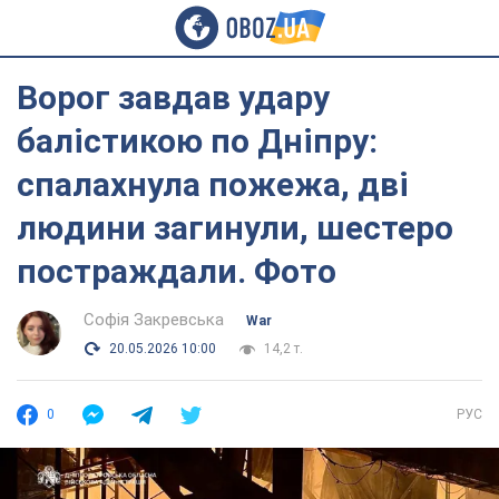
Ворог завдав удару
балістикою по Дніпру:
спалахнула пожежа, дві
людини загинули, шестеро
постраждали. Фото
Софія Закревська
War
20.05.2026 10:00
14,2 т.
0
РУС