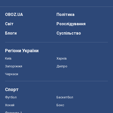
Регіони України
Київ
Харків
Запоріжжя
Дніпро
Черкаси
Спорт
Футбол
Баскетбол
Хокей
Бокс
Формула-1
Моя школа
ГДЗ
Підручники
Онлайн уроки
ДПА
ЗНО
НМТ
СНД посібники