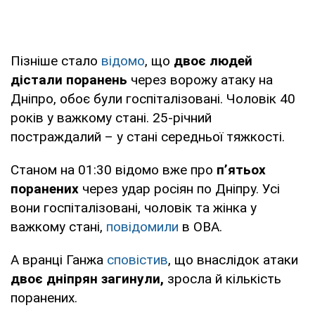
Пізніше стало
відомо
, що
двоє людей
дістали поранень
через ворожу атаку на
Дніпро, обоє були госпіталізовані. Чоловік 40
років у важкому стані. 25-річний
постраждалий – у стані середньої тяжкості.
Станом на 01:30 відомо вже про
пʼятьох
поранених
через удар росіян по Дніпру. Усі
вони госпіталізовані, чоловік та жінка у
важкому стані,
повідомили
в ОВА.
А вранці Ганжа
сповістив
, що внаслідок атаки
двоє дніпрян загинули,
зросла й кількість
поранених.