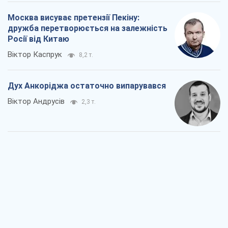
Віктор Андрусів
2,3 т.
Війна і медіа: політика пішла в
соцмережі, а ЗМІ грають за правилами
ютуб
Павло Казарін
1,3 т.