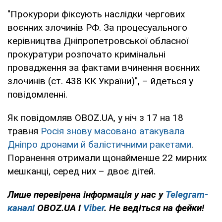
"Прокурори фіксують наслідки чергових
воєнних злочинів РФ. За процесуального
керівництва Дніпропетровської обласної
прокуратури розпочато кримінальні
провадження за фактами вчинення воєнних
злочинів (ст. 438 КК України)", – йдеться у
повідомленні.
Як повідомляв OBOZ.UA, у ніч з 17 на 18
травня
Росія знову масовано атакувала
Дніпро дронами й балістичними ракетами
.
Поранення отримали щонайменше 22 мирних
мешканці, серед них – двоє дітей.
Лише
перевірена інформація у нас у
Telegram-
каналі
OBOZ.UA і
Viber
. Не ведіться на фейки!