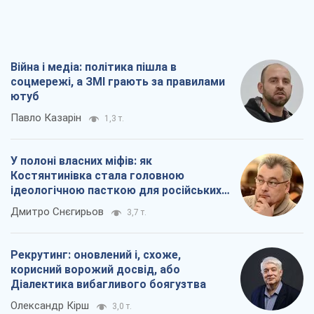
У полоні власних міфів: як
Костянтинівка стала головною
ідеологічною пасткою для російських
окупантів
Дмитро Снєгирьов
3,7 т.
Рекрутинг: оновлений і, схоже,
корисний ворожий досвід, або
Діалектика вибагливого боягузтва
Олександр Кірш
3,0 т.
Ні зброї, ні людей: як Лукашенко будує
нову армію
Ігар Тишкевич
17,2 т.
Всі думки