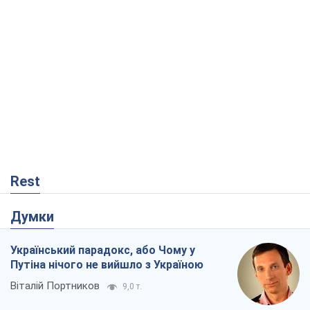
Rest
Думки
Український парадокс, або Чому у
Путіна нічого не вийшло з Україною
Віталій Портников
9,0 т.
Москва висуває претензії Пекіну:
дружба перетворюється на залежність
Росії від Китаю
Віктор Каспрук
8,2 т.
Дух Анкоріджа остаточно випарувався