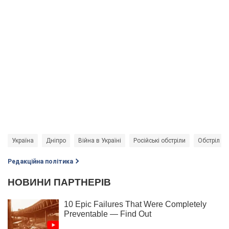
Україна
Дніпро
Війна в Україні
Російські обстріли
Обстріл Дн
Редакційна політика