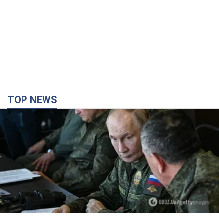
TOP NEWS
Поставлено завдання – вбивати якомога
більше українців: Фейгін назвав "тригери"
Путіна
У агресора є лише два варіанти примусу України до
капітуляції
2 часа назад
7,8 т.