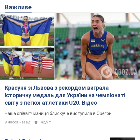
Красуня зі Львова з рекордом виграла
історичну медаль для України на чемпіонаті
світу з легкої атлетики U20. Відео
Наша співвітчизниця блискуче виступила в Орегоні
9 часов назад
42,5 т.
Брітні Спірс зізналася в уколах краси
і показала наслідки невдалої
косметології: ходила так майже
місяць
Помітний наслідок процедури зберігався
близько чотирьох тижнів
5 часов назад
1,6 т.
У Росії заарештували розробників