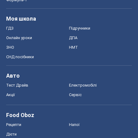
Авто
Тест Драйв
Електромобілі
Акції
Сервіс
Food Oboz
Рецепти
Напої
Дієти
Економіка
Ринки та компанії
Макроекономіка
MedOboz
Новини медицини
MAMACLUB