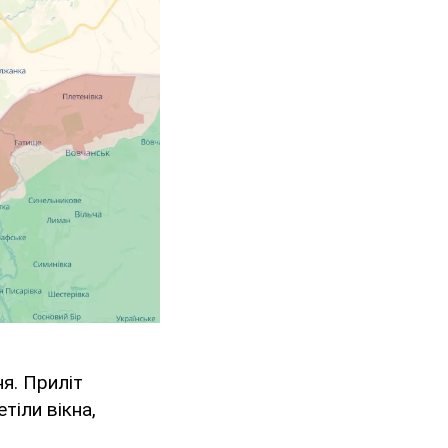
я. Приліт
тіли вікна,