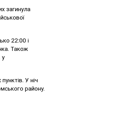
их загинула
ійськової
ько 22:00 і
нка. Також
 у
пунктів. У ніч
мського району.