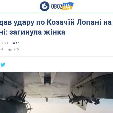
дав удару по Козачій Лопані на
і: загинула жінка
тіков
War
14
915