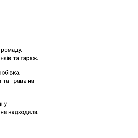
громаду.
нків та гараж.
обівка.
 та трава на
і у
 не надходила.