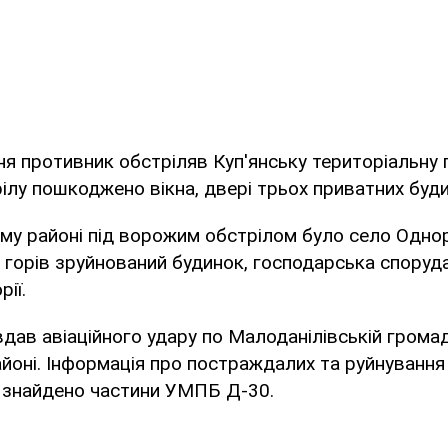
ня противник обстріляв Куп'янську територіальну 
ілу пошкоджено вікна, двері трьох приватних буди
му районі під ворожим обстрілом було село Однор
 горів зруйнований будинок, господарська споруда
рії.
дав авіаційного удару по Малоданілівській громад
йоні. Інформація про постраждалих та руйнування
я знайдено частини УМПБ Д-30.