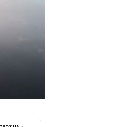
 OBOZ.UA у