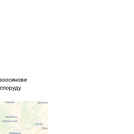
овоосинове
споруду.