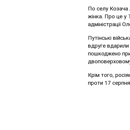
По селу Козача 
жінка. Про це у
адміністрації Ол
Путінські війсь
вдруге вдарили 
пошкоджено прив
двоповерховому
Крім того, росія
проти 17 серпн