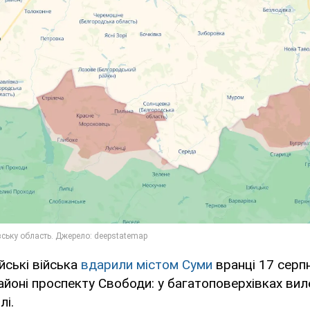
йські війська
вдарили містом Суми
вранці 17 серпн
айоні проспекту Свободи: у багатоповерхівках виле
лі.