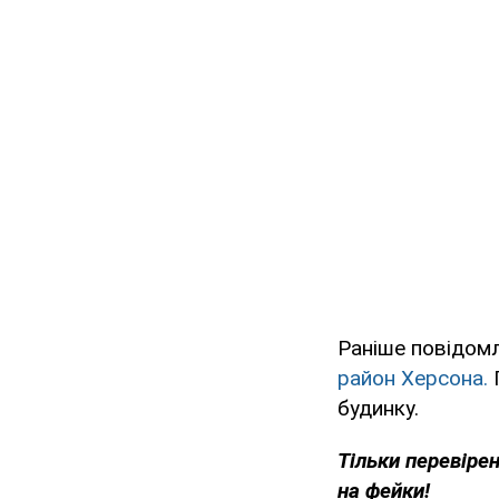
Раніше повідомл
район Херсона.
П
будинку.
Тільки перевіре
на фейки!