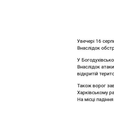
Увечері 16 серп
Внаслідок обстр
У Богодухівсько
Внаслідок атаки
відкритій терито
Також ворог зав
Харківському ра
На місці падінн