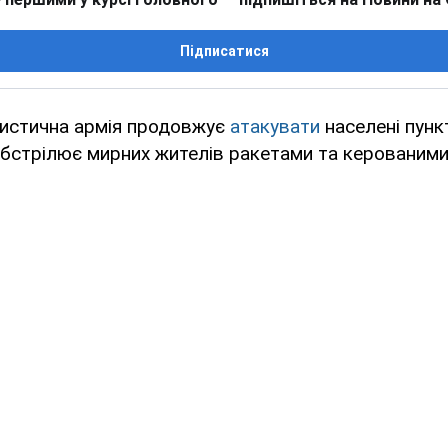
Підписатися
ристична армія продовжує
атакувати
населені пунк
обстрілює мирних жителів ракетами та керованими