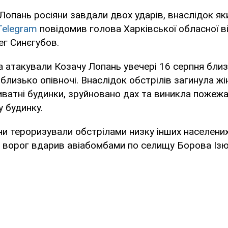
Лопань росіяни завдали двох ударів, внаслідок як
Telegram
повідомив голова Харківської обласної в
ег Синєгубов.
ка атакували Козачу Лопань увечері 16 серпня близ
близько опівночі. Внаслідок обстрілів загинула жі
атні будинки, зруйновано дах та виникла пожежа
 будинку.
ни тероризували обстрілами низку інших населених 
я ворог вдарив авіабомбами по селищу Борова Ізю