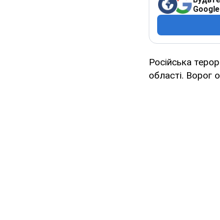
Google
Російська теро
області. Ворог 