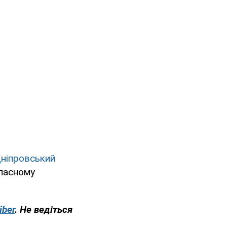
Дніпровський
власному
iber
. Не ведіться