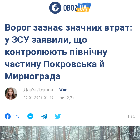
Ворог зазнає значних втрат:
у ЗСУ заявили, що
контролюють північну
частину Покровська й
Мирнограда
Дар'я Дурова
War
22.01.2026 01:49
2,7 т.
148
РУС