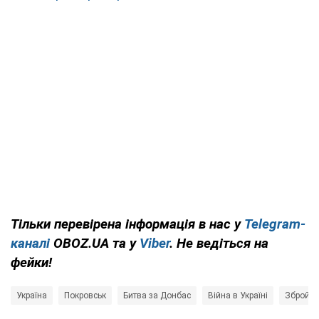
Тільки перевірена інформація в нас у
Telegram-
каналі
OBOZ.UA та у
Viber
. Не ведіться на
фейки!
Україна
Покровськ
Битва за Донбас
Війна в Україні
Збройні