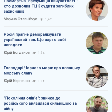
Посмертна "презумпція винуватості":
хто дозволив ТЦК судити загиблих
захисників
Марина Ставнійчук
1,4 т.
Росія прагне деморалізувати
український тил. Що варто собі
нагадати
Юрій Богданов
1,2 т.
Господарі Чорного моря: про козацьку
морську славу
Юрій Кирпичов
1,2 т.
"Покоління олів'є": звичка до
російського виявилася сильнішою за
війну