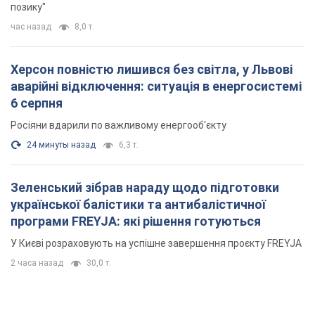
позику"
час назад
8,0 т.
Херсон повністю лишився без світла, у Львові
аварійні відключення: ситуація в енергосистемі
6 серпня
Росіяни вдарили по важливому енергооб'єкту
24 минуты назад
6,3 т.
Зеленський зібрав нараду щодо підготовки
української балістики та антибалістичної
програми FREYJA: які рішення готуються
У Києві розраховують на успішне завершення проєкту FREYJA
2 часа назад
30,0 т.