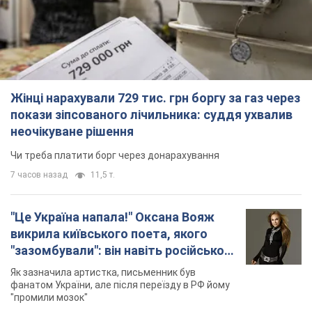
Жінці нарахували 729 тис. грн боргу за газ через
покази зіпсованого лічильника: суддя ухвалив
неочікуване рішення
Чи треба платити борг через донарахування
7 часов назад
11,5 т.
"Це Україна напала!" Оксана Вояж
викрила київського поета, якого
"зазомбували": він навіть російської
не знав, а тепер хоче геноциду
Як зазначила артистка, письменник був
українців
фанатом України, але після переїзду в РФ йому
"промили мозок"