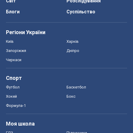
Світ
Розслідування
Блоги
Суспільство
Регіони України
Київ
Харків
Запоріжжя
Дніпро
Черкаси
Спорт
Футбол
Баскетбол
Хокей
Бокс
Формула-1
Моя школа
ГДЗ
Підручники