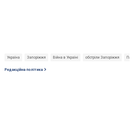
Україна
Запоріжжя
Війна в Україні
обстріли Запоріжжя
Патр
Редакційна політика