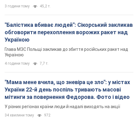
3 години тому
45,2 т.
"Балістика вбиває людей": Сікорський закликав
обговорити перехоплення ворожих ракет над
Україною
Глава МЗС Польщі закликав до збиття російських ракет над
Україною
4 години тому
7,7 т.
"Мама мене вчила, що зневіра це зло": у містах
України 22-й день поспіль тривають масові
мітинги за повернення Федорова. Фото і відео
У різних регіонах країни люди й надалі виходять на акції
34 хвилини тому
972