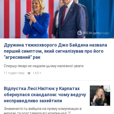
Дружина тяжкохворого Джо Байдена назвала
перший симптом, який сигналізував про його
"агресивний" рак
Спершу лікарі не надали цьому належної уваги
11 годин тому
14,5 т.
Відпустка Лесі Нікітюк у Карпатах
обернулася скандалом: чому ведучу
несправедливо захейтили
Знаменитість вийшла на пряму комунікацію в
мережі та розставила всі крапки над "і"