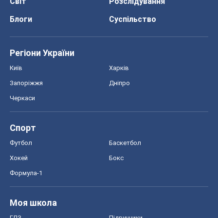
Світ
Розслідування
Блоги
Суспільство
Регіони України
Київ
Харків
Запоріжжя
Дніпро
Черкаси
Спорт
Футбол
Баскетбол
Хокей
Бокс
Формула-1
Моя школа
ГДЗ
Підручники