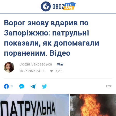
Ворог знову вдарив по
Запоріжжю: патрульні
показали, як допомагали
пораненим. Відео
Софія Закревська
War
15.05.2026 23:33
6,2 т.
0
РУС