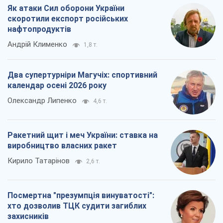
Як атаки Сил оборони України
скоротили експорт російських
нафтопродуктів
Андрій Клименко
1,8 т.
Два супертурніри Магучіх: спортивний
календар осені 2026 року
Олександр Липенко
4,6 т.
Ракетний щит і меч України: ставка на
виробництво власних ракет
Кирило Татарінов
2,6 т.
Посмертна "презумпція винуватості":
хто дозволив ТЦК судити загиблих
захисників