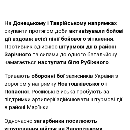
На
Донецькому і Таврійському напрямках
окупанти протягом доби
активізували бойові
дії вздовж всієї лінії бойового зіткнення
.
Противник здійснює
штурмові дії в районі
Зарічного
та силами до одного батальйону
намагається
наступати біля Рубіжного
.
Тривають
оборонні бої
захисників України з
ворогом у напрямку
Новтошківського і
Попасної
. Російські війська пробують за
підтримки артилерії здійснювати штурмові дії
в районі Мар’їнки.
Одночасно
загарбники посилюють
угруповання військ на Запорізькому