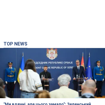
"Ми вдячні, але цього замало": Зеленський
закликав посилити санкції проти Росії
Президент подякував європейським партнерам за фінансову
підтримку
4 часа назад
49,5 т.
Україна придбала у Туреччини 70 балістичних
ракет і багато іншого озброєння: у Держдепі