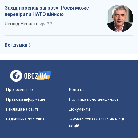
Про компанію
Команда
Правова інформація
Політика конфіденційності
Реклама на сайті
Документи
Редакційна політика
Журналісти OBOZ.UA на місці
подій
OBOZ.UA
Політика
Світ
Розслідування
Блоги
Суспільство
Регіони України