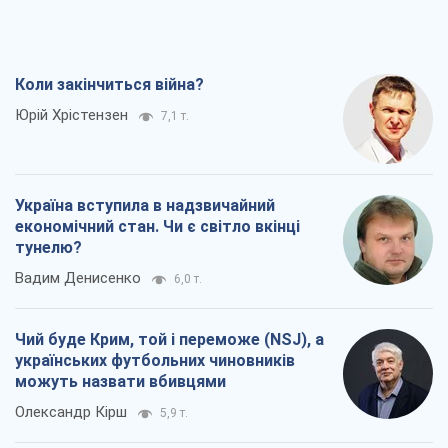
Україна вступила в надзвичайний
економічний стан. Чи є світло вкінці
тунелю?
Вадим Денисенко
6,0 т.
Чий буде Крим, той і переможе (NSJ), а
українських футбольних чиновників
можуть назвати вбивцями
Олександр Кірш
5,9 т.
Захід проспав загрозу: Росія може
перевірити НАТО війною
Леонід Невзлін
7,7 т.
Всі думки