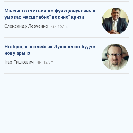
Ігар Тишкевич
12,8 т.
Коли закінчиться війна?
Юрій Хрістензен
7,1 т.