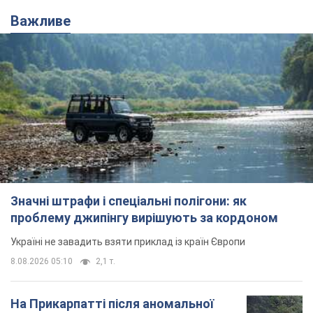
Значні штрафи і спеціальні полігони: як
проблему джипінгу вирішують за кордоном
Україні не завадить взяти приклад із країн Європи
8.08.2026 05:10
2,1 т.
На Прикарпатті після аномальної
спеки пройшла потужна злива:
дороги перетворились на річки.
Відео
Негода накрила Івано-Франківщину та
курортний Буковель
8.08.2026 09:27
26,3 т.
Жінці нарахували 729 тис. грн боргу
за газ через покази зіпсованого