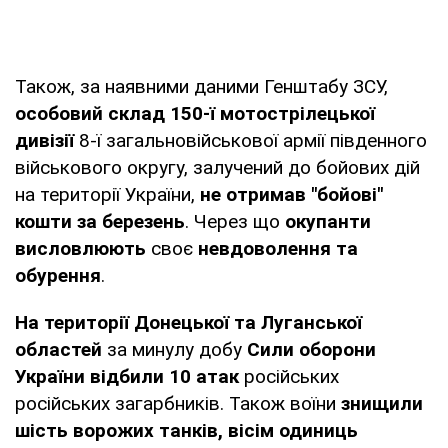
Також, за наявними даними Генштабу ЗСУ,
особовий склад 150-ї мотострілецької
дивізії
8-ї загальновійськової армії південного
військового округу, залучений до бойових дій
на території України,
не отримав "бойові"
кошти за березень
. Через що
окупанти
висловлюють
своє
невдоволення та
обурення
.
На території Донецької та Луганської
областей
за минулу добу
Сили оборони
України відбили 10 атак
російських
російських загарбників. Також воїни
знищили
шість ворожих танків, вісім одиниць