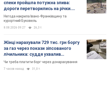
лічильника: суддя ухвалив
неочікуване рішення
Чи треба платити борг через донарахування
7 часов назад
31,0 т.
TOP NEWS