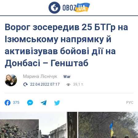
Ворог зосередив 25 БТГр на
Ізюмському напрямку й
активізував бойові дії на
Донбасі – Генштаб
Марина Ліснічук
War
22.04.2022 07:17
39,1 т.
375
РУС