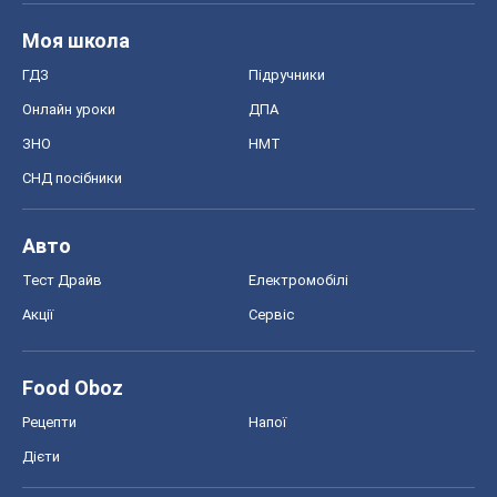
Авто
Тест Драйв
Електромобілі
Акції
Сервіс
Food Oboz
Рецепти
Напої
Дієти
Економіка
Ринки та компанії
Макроекономіка
MedOboz
Новини медицини
MAMACLUB