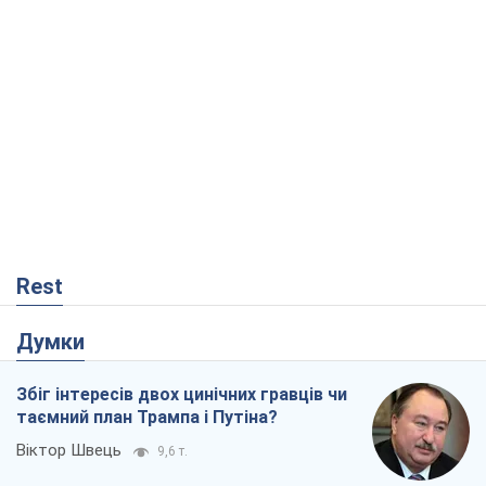
Rest
Думки
Збіг інтересів двох цинічних гравців чи
таємний план Трампа і Путіна?
Віктор Швець
9,6 т.
Мінськ готується до функціонування в
умовах масштабної воєнної кризи
Олександр Левченко
15,1 т.
Ні зброї, ні людей: як Лукашенко будує
нову армію