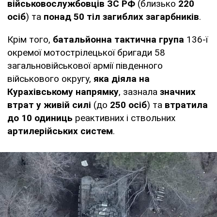
військовослужбовців ЗС РФ
(близько
220
осіб
) та
понад 50 тіл загиблих загарбників
.
Крім того,
батальйонна тактична група
136-ї
окремої мотострілецької бригади 58
загальновійськової армії південного
військового округу,
яка діяла на
Курахівському напрямку
, зазнала
значних
втрат у живій силі
(до
250 осіб
) та
втратила
до 10 одиниць
реактивних і ствольних
артилерійських систем
.