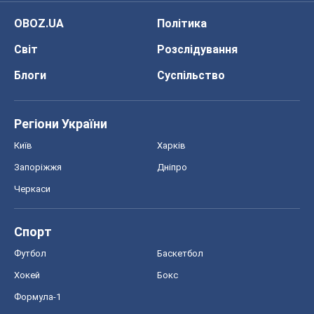
Київ
Харків
Запоріжжя
Дніпро
Черкаси
Спорт
Футбол
Баскетбол
Хокей
Бокс
Формула-1
Моя школа
ГДЗ
Підручники
Онлайн уроки
ДПА
ЗНО
НМТ
СНД посібники