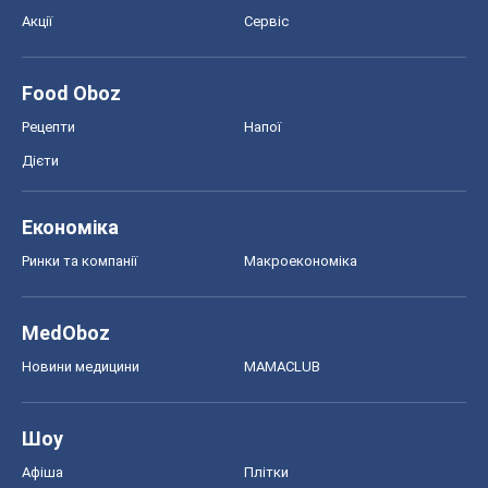
Економіка
Ринки та компанії
Макроекономіка
MedOboz
Новини медицини
MAMACLUB
Шоу
Афіша
Плітки
Краса
Мода
Жіночий журнал