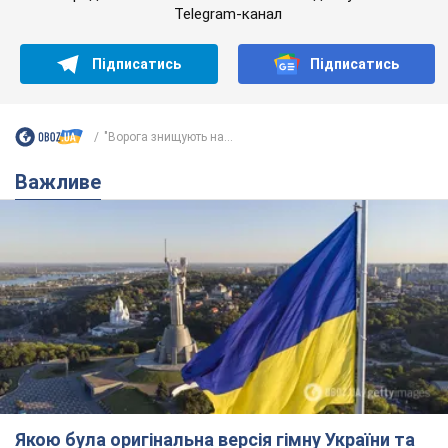
Якою була оригінальна версія гімну України та
чому її боялася Російська імперія: про це не
розповідають у школі
Державним символом є тільки перший куплет та приспів пісні
6 часов назад
27,4 т.
Олександру Пономарьову – 53: що
відомо про трьох дітей секс-