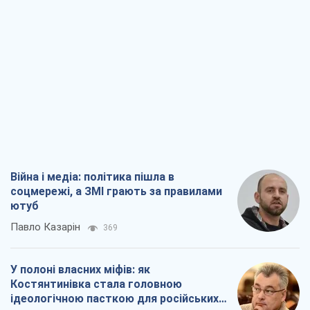
Війна і медіа: політика пішла в
соцмережі, а ЗМІ грають за правилами
ютуб
Павло Казарін
369
У полоні власних міфів: як
Костянтинівка стала головною
ідеологічною пасткою для російських
окупантів
Дмитро Снєгирьов
1,9 т.
Рекрутинг: оновлений і, схоже,
корисний ворожий досвід, або
Діалектика вибагливого боягузтва
Олександр Кірш
1,8 т.