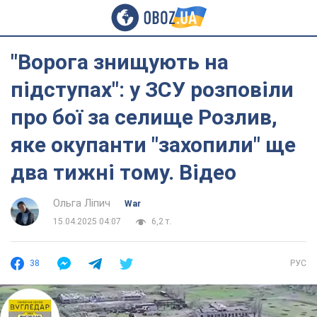
"Ворога знищують на
підступах": у ЗСУ розповіли
про бої за селище Розлив,
яке окупанти "захопили" ще
два тижні тому. Відео
Ольга Ліпич
War
15.04.2025 04:07
6,2 т.
38
РУС