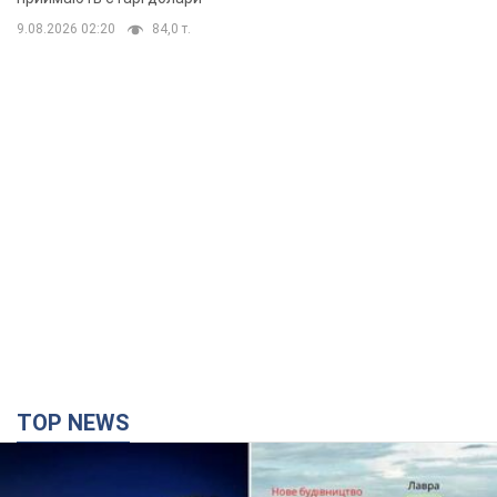
TOP NEWS
Києво-Печерську лавру закриють 80-метровим