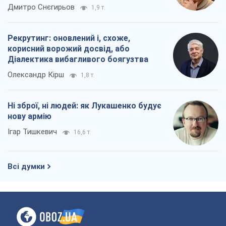
Ні зброї, ні людей: як Лукашенко будує
нову армію
Ігар Тишкевич
16,6 т.
Всі думки
Про компанію
Команда
Правова інформація
Політика конфіденційності
Реклама на сайті
Документи
Редакційна політика
Журналісти OBOZ.UA на місці
подій