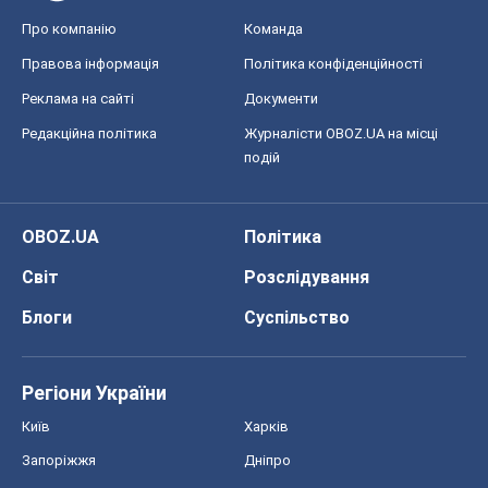
OBOZ.UA
Політика
Світ
Розслідування
Блоги
Суспільство
Регіони України
Київ
Харків
Запоріжжя
Дніпро
Черкаси
Спорт
Футбол
Баскетбол
Хокей
Бокс
Формула-1