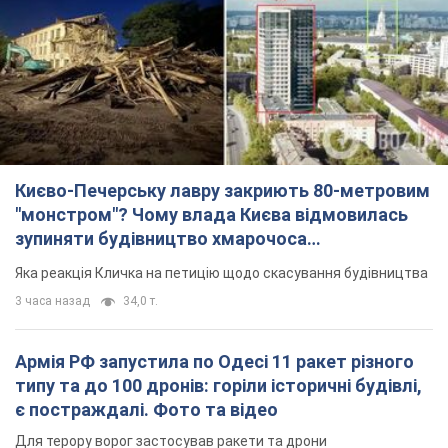
"монстром"? Чому влада Києва відмовилась
зупиняти будівництво хмарочоса
"московського вірянина"
Яка реакція Кличка на петицію щодо скасування будівництва
3 часа назад
34,0 т.
Армія РФ запустила по Одесі 11 ракет різного
типу та до 100 дронів: горіли історичні будівлі,
є постраждалі. Фото та відео
Для терору ворог застосував ракети та дрони
час назад
54,5 т.
МЗС Болгарії викликало українського посла
через інцидент із дроном: що сталося
Бесіда відбудеться 10 серпня
3 часа назад
5,2 т.