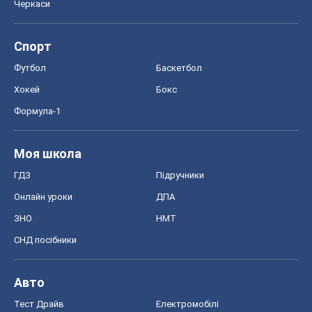
Моя школа
ГДЗ
Підручники
Онлайн уроки
ДПА
ЗНО
НМТ
СНД посібники
Авто
Тест Драйв
Електромобілі
Акції
Сервіс
Food Oboz
Рецепти
Напої
Дієти