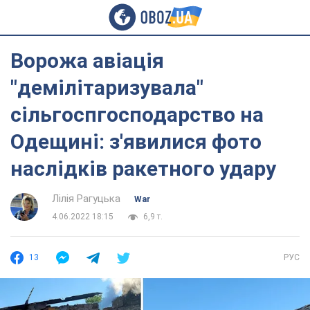
Ворожа авіація
"демілітаризувала"
сільгоспгосподарство на
Одещині: з'явилися фото
наслідків ракетного удару
Лілія Рагуцька
War
4.06.2022 18:15
6,9 т.
13
РУС