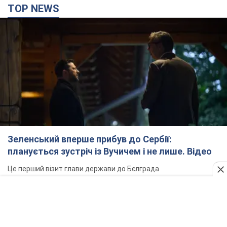
TOP NEWS
Зеленський вперше прибув до Сербії:
планується зустріч із Вучичем і не лише. Відео
Це перший візит глави держави до Бєлграда
2 часа назад
75,1 т.
"Верніть Федорова": у містах України 23-й день
поспіль тривають масові мітинги з