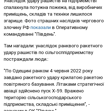
Унаслідок удару рашистів на підприємстві
спалахнула потужна пожежа, від виробничих
приміщень, складів та техніки лишилося
згарище. Фото страшних наслідків чергового
злочину РФ
показали
в Оперативному
командуванні "Південь".
Там нагадали: унаслідок ранквого ракетного
удару рашистів по сільгосппідприємству
постраждали люди.:
"По Одещині ранком 4 червня 2022 року
завдано ракетного удару крилатою ракетою
повітряного базування. Літаками стратегічної
авіації здійснено пуск Х-59. Вражено
територію сільськогосподарського
підприємства, складські приміщення", -
зазначии в ОК "Південь".