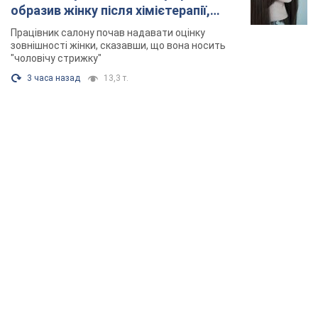
образив жінку після хімієтерапії,
розгорівся скандал. Фото
Працівник салону почав надавати оцінку
зовнішності жінки, сказавши, що вона носить
"чоловічу стрижку"
3 часа назад
13,3 т.