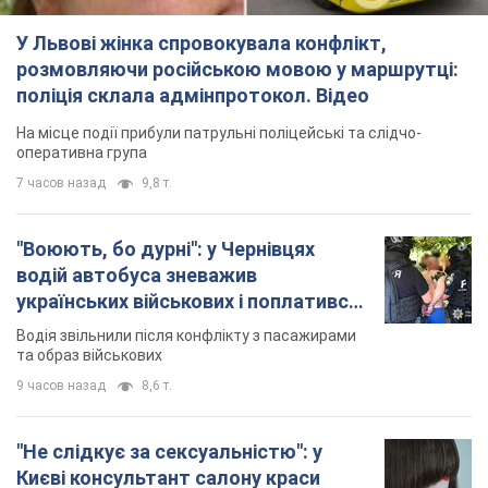
У Львові жінка спровокувала конфлікт,
розмовляючи російською мовою у маршрутці:
поліція склала адмінпротокол. Відео
На місце події прибули патрульні поліцейські та слідчо-
оперативна група
7 часов назад
9,8 т.
"Воюють, бо дурні": у Чернівцях
водій автобуса зневажив
українських військових і поплатився.
Відео
Водія звільнили після конфлікту з пасажирами
та образ військових
9 часов назад
8,6 т.
"Не слідкує за сексуальністю": у
Києві консультант салону краси