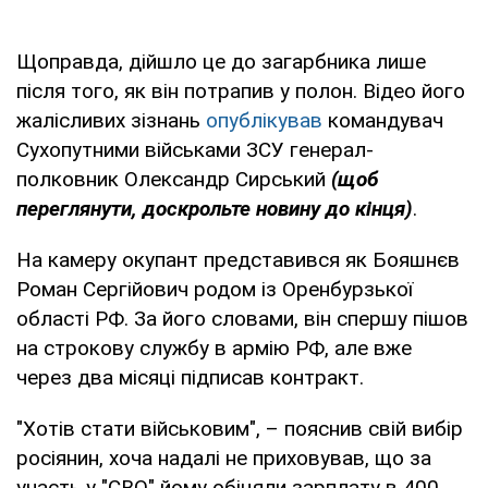
Щоправда, дійшло це до загарбника лише
після того, як він потрапив у полон. Відео його
жалісливих зізнань
опублікував
командувач
Сухопутними військами ЗСУ генерал-
полковник Олександр Сирський
(щоб
переглянути, доскрольте новину до кінця)
.
На камеру окупант представився як Бояшнєв
Роман Сергійович родом із Оренбурзької
області РФ. За його словами, він спершу пішов
на строкову службу в армію РФ, але вже
через два місяці підписав контракт.
"Хотів стати військовим", – пояснив свій вибір
росіянин, хоча надалі не приховував, що за
участь у "СВО" йому обіцяли зарплату в 400