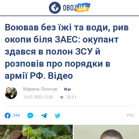
Воював без їжі та води, рив
окопи біля ЗАЕС: окупант
здався в полон ЗСУ й
розповів про порядки в
армії РФ. Відео
Марина Ліснічук
War
13.07.2023 12:02
23,2 т.
294
РУС