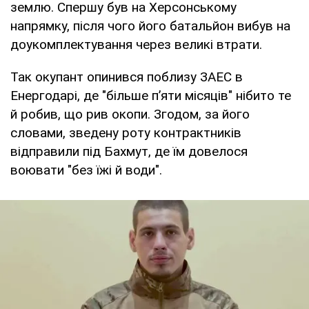
землю. Спершу був на Херсонському
напрямку, після чого його батальйон вибув на
доукомплектування через великі втрати.
Так окупант опинився поблизу ЗАЕС в
Енергодарі, де "більше п’яти місяців" нібито те
й робив, що рив окопи. Згодом, за його
словами, зведену роту контрактників
відправили під Бахмут, де їм довелося
воювати "без їжі й води".