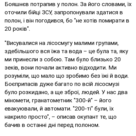
Бояшнєв потрапив у полон. За його словами, їх
оточили бійці ЗСУ, запропонували здатися в
полон, і він погодився, бо "не хотів помирати в
20 років".
"Висувалися на лісосмугу малими групами,
здебільшого вся їжа та вода – це була та, яку
ми принесли з собою. Там було близько 20
зеків, вони почали активно відходити. Ми
розуміли, що мало що зробимо без їжі й води.
Боєприпасів дуже багато по всій лісосмузі
було розкидано, а ще зброї, людей. У нас два
міномети, гранатометник "300-й" – його
евакуювали, й автомати. "200-ті" були, їх
накрило просто", – описав окупант те, що
бачив в останні дні перед полоном.