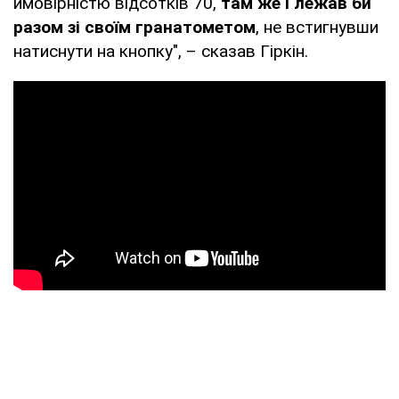
ймовірністю відсотків 70,
там же і лежав би
разом зі своїм гранатометом
, не встигнувши
натиснути на кнопку", – сказав Гіркін.