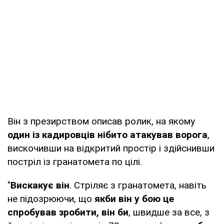
Він з презирством описав ролик, на якому
один із кадировців нібито атакував ворога
,
вискочивши на відкритий простір і здійснивши
постріл із гранатомета по цілі.
"
Вискакує він
. Стріляє з гранатомета, навіть
не підозрюючи, що
якби він у бою це
спробував зробити, він би
, швидше за все, з