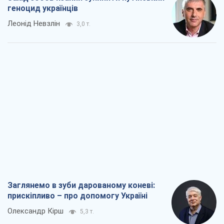
геноцид українців
Леонід Невзлін
3,0 т.
Заглянемо в зуби дарованому коневі:
прискіпливо – про допомогу Україні
Олександр Кірш
5,3 т.