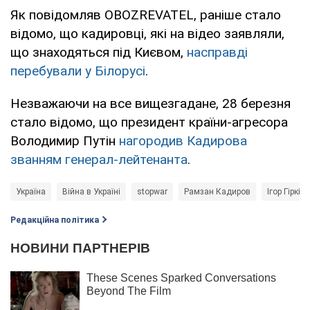
Як повідомляв OBOZREVATEL, раніше стало
відомо, що кадировці, які на відео заявляли,
що знаходяться під Києвом,
насправді
перебували у Білорусі
.
Незважаючи на все вищезгадане, 28 березня
стало відомо, що президент країни-агресора
Володимир Путін
нагородив Кадирова
званням генерал-лейтенанта
.
Україна
Війна в Україні
stopwar
Рамзан Кадиров
Ігор Гіркін
Редакційна політика