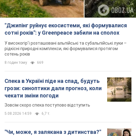
"Джипінг руйнує екосистеми, які формувалися
сотні років": у Greenpeace забили на сполох
У високогір'ї розташовані альпійські та субальпійські луки –
рідкісні природні комплекси, які формувалися протягом
сотень років
8 годин тому
669
Спека в Україні піде на спад, будуть
грози: синоптики дали прогноз, коли
чекати зміни погоди
Зовсім скоро спека поступово відступить
5.08.2026 14:59
6,7 т.
"Чи, може, я залякана з дитинства?"