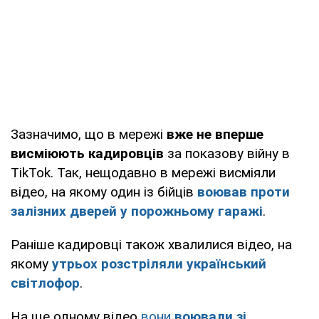
Зазначимо, що в мережі
вже не вперше
висміюють кадировців
за показову війну в
TikTok. Так, нещодавно в мережі висміяли
відео, на якому один із бійців
воював проти
залізних дверей у порожньому гаражі
.
Раніше кадировці також хвалилися відео, на
якому
утрьох розстріляли український
світлофор
.
На ще одному відео
вони
воювали зі