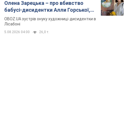
Олена Зарецька – про вбивство
бабусі-дисидентки Алли Горської,
критику Дмитра Стуса та втечу в
OBOZ.UA зустрів онуку художниці-дисидентки в
Португалію з 5 дітьми
Лісабоні
5.08.2026 04:00
26,0 т.