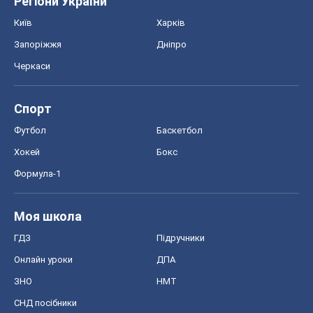
Регіони України
Київ
Харків
Запоріжжя
Дніпро
Черкаси
Спорт
Футбол
Баскетбол
Хокей
Бокс
Формула-1
Моя школа
ГДЗ
Підручники
Онлайн уроки
ДПА
ЗНО
НМТ
СНД посібники