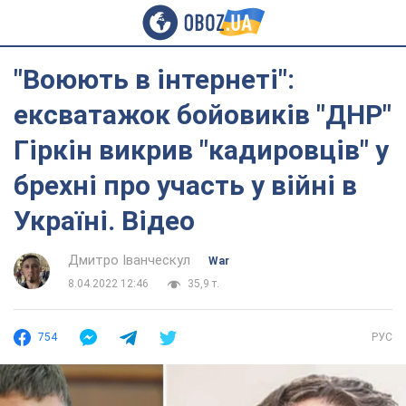
"Воюють в інтернеті":
ексватажок бойовиків "ДНР"
Гіркін викрив "кадировців" у
брехні про участь у війні в
Україні. Відео
Дмитро Іванческул
War
8.04.2022 12:46
35,9 т.
754
РУС