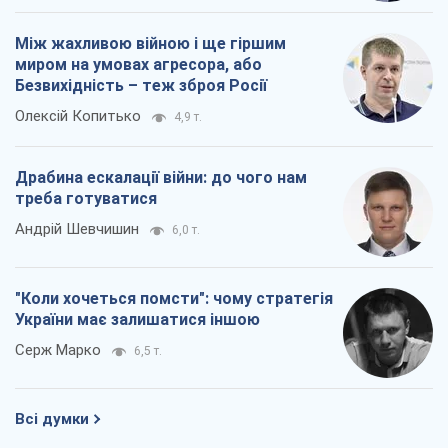
Між жахливою війною і ще гіршим
миром на умовах агресора, або
Безвихідність – теж зброя Росії
Олексій Копитько
4,9 т.
Драбина ескалації війни: до чого нам
треба готуватися
Андрій Шевчишин
6,0 т.
"Коли хочеться помсти": чому стратегія
України має залишатися іншою
Серж Марко
6,5 т.
Всі думки