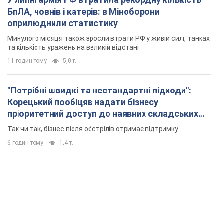
БпЛА, човнів і катерів: в Міноборони
оприлюднили статистику
Минулого місяця також зросли втрати РФ у живій силі, танках
та кількість уражень на великій відстані
11 годин тому
5,0 т.
"Потрібні швидкі та нестандартні підходи":
Корецький пообіцяв надати бізнесу
пріоритетний доступ до наявних складських
приміщень
Так чи так, бізнес після обстрілів отримає підтримку
6 годин тому
1,4 т.