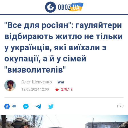
"Все для росіян": гауляйтери
відбирають житло не тільки
у українців, які виїхали з
окупації, а й у сімей
"визволителів"
Олег Шевченко
War
12.05.2024 12:00
278,1 т.
48
РУС