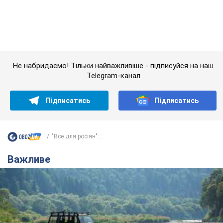
Підписатись
Підписатись
"Все для росіян":...
Важливе
Значні штрафи і спеціальні полігони: як
проблему джипінгу вирішують за кордоном
Україні не завадить взяти приклад із країн Європи