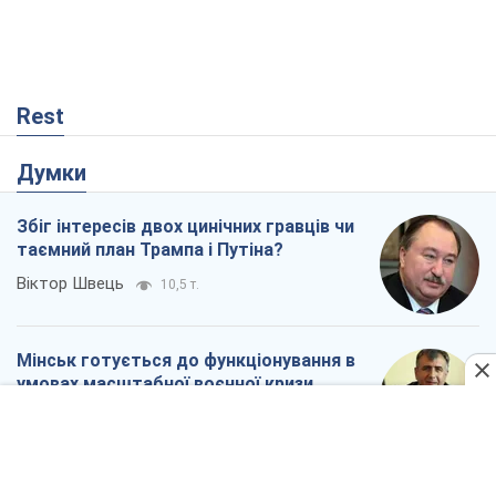
Збіг інтересів двох цинічних гравців чи
таємний план Трампа і Путіна?
Віктор Швець
10,5 т.
Мінськ готується до функціонування в
умовах масштабної воєнної кризи
Олександр Левченко
15,8 т.
Ні зброї, ні людей: як Лукашенко будує
нову армію
Ігар Тишкевич
13,5 т.