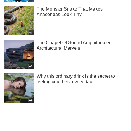
Не набридаємо! Тільки найважливіше - підписуйся на наш
Telegram-канал