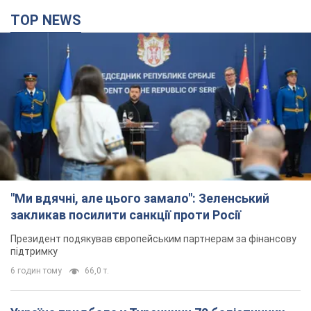
"Ми вдячні, але цього замало": Зеленський
закликав посилити санкції проти Росії
Президент подякував європейським партнерам за фінансову
підтримку
6 годин тому
66,0 т.
Україна придбала у Туреччини 70 балістичних
ракет і багато іншого озброєння: у Держдепі
США оприлюднили список
Держдеп вже поставив до відома американський Конгрес
3 години тому
8,1 т.
"Нас почули на одне вухо": у містах України 24-й
день поспіль тривають мітинги на підтримку