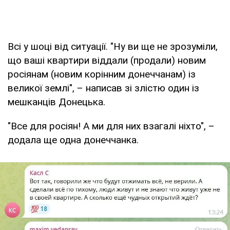
Всі у шоці від ситуації. "Ну ви ще не зрозуміли,
що ваші квартири віддали (продали) новим
росіянам (новим корінним донеччанам) із
великої землі", – написав зі злістю один із
мешканців Донецька.
"Все для росіян! А ми для них взагалі ніхто", –
додала ще одна донеччанка.