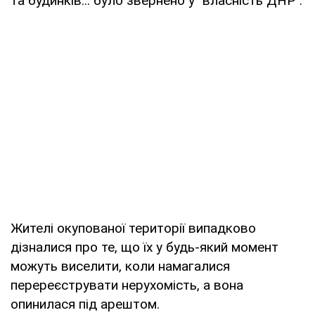
та будинків... було звернено у "власність ДНР".
Жителі окупованої території випадково
дізналися про те, що їх у будь-який момент
можуть виселити, коли намагалися
перереєструвати нерухомість, а вона
опинилася під арештом.