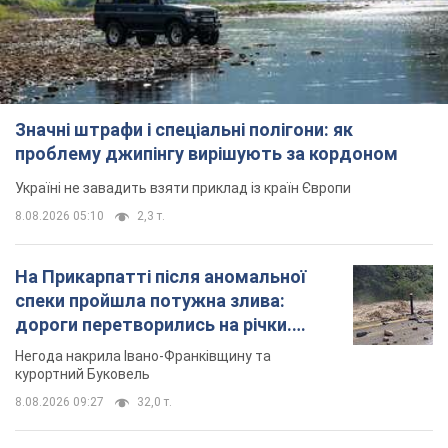
8.08.2026 05:10
2,3 т.
На Прикарпатті після аномальної
спеки пройшла потужна злива:
дороги перетворились на річки.
Відео
Негода накрила Івано-Франківщину та
курортний Буковель
8.08.2026 09:27
32,0 т.
Жінці нарахували 729 тис. грн боргу
за газ через покази зіпсованого
лічильника: суддя ухвалив
неочікуване рішення
Чи треба платити борг через донарахування
9 годин тому
31,3 т.