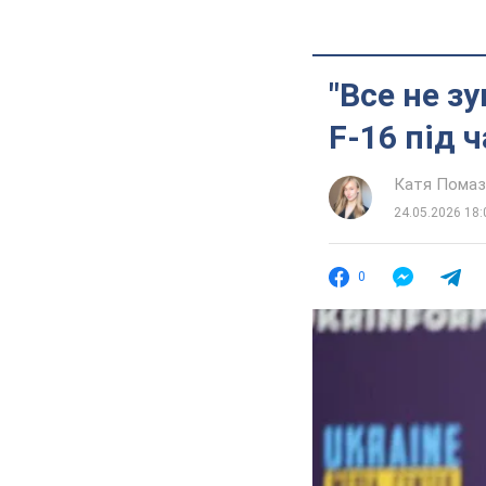
"Все не з
F-16 під 
Катя Помаз
24.05.2026 18:
0