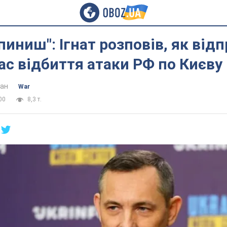
упиниш": Ігнат розповів, як ві
час відбиття атаки РФ по Києву
ан
War
00
8,3 т.