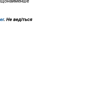
ту щонайменше
er
. Не ведіться