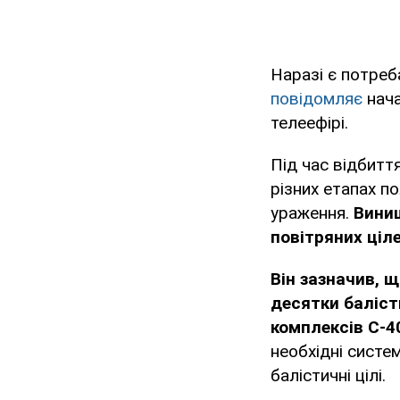
Наразі є потреб
повідомляє
нача
телеефірі.
Під час відбитт
різних етапах по
ураження.
Винищ
повітряних ціл
Він зазначив, 
десятки балісти
комплексів С-40
необхідні систем
балістичні цілі.