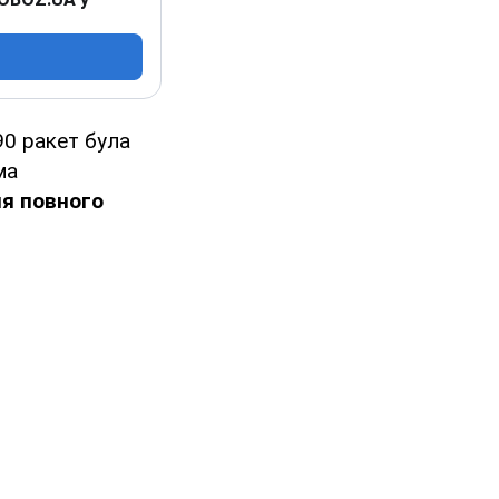
90 ракет була
ма
ля повного