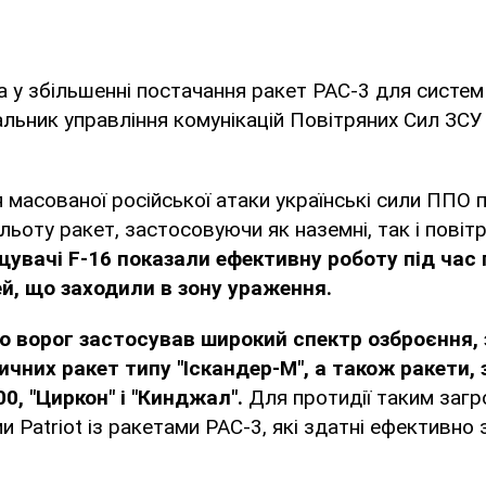
а у збільшенні постачання ракет PAC-3 для систем 
льник управління комунікацій Повітряних Сил ЗСУ 
я масованої російської атаки українські сили ППО
льоту ракет, застосовуючи як наземні, так і повіт
увачі F-16 показали ефективну роботу під час
ей, що заходили в зону ураження.
що ворог застосував широкий спектр озброєння,
чних ракет типу "Іскандер-М", а також ракети, 
0, "Циркон" і "Кинджал".
Для протидії таким заг
и Patriot із ракетами PAC-3, які здатні ефективно