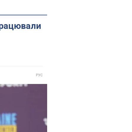
дпрацювали
РУС