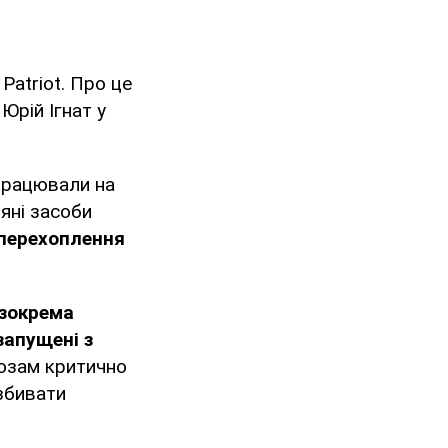
Patriot. Про це
Юрій Ігнат у
 працювали на
ряні засоби
 перехоплення
 зокрема
запущені з
розам критично
 збивати