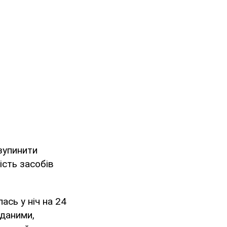
зупинити
ість засобів
сь у ніч на 24
 даними,