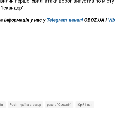
вилин першої хвилі атаки ворог випустив по міс
 "Іскандер".
на інформація у нас у
Telegram-каналі
OBOZ.UA і
Vib
їні
Росія - країна-агресор
ракета "Орєшнік"
Юрій Ігнат