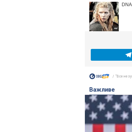
"Все не зу
Важливе