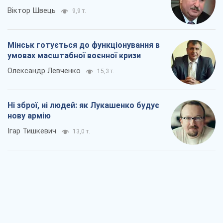
Віктор Швець
9,9 т.
Мінськ готується до функціонування в
умовах масштабної воєнної кризи
Олександр Левченко
15,3 т.
Ні зброї, ні людей: як Лукашенко будує
нову армію
Ігар Тишкевич
13,0 т.