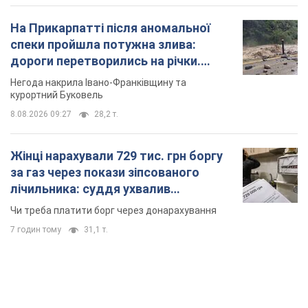
На Прикарпатті після аномальної
спеки пройшла потужна злива:
дороги перетворились на річки.
Відео
Негода накрила Івано-Франківщину та
курортний Буковель
8.08.2026 09:27
28,2 т.
Жінці нарахували 729 тис. грн боргу
за газ через покази зіпсованого
лічильника: суддя ухвалив
неочікуване рішення
Чи треба платити борг через донарахування
7 годин тому
31,1 т.