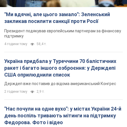
"Ми вдячні, але цього замало": Зеленський
закликав посилити санкції проти Росії
Президент подякував європейським партнерам за фінансову
підтримку
4 години тому
58,4 т.
Україна придбала у Туреччини 70 балістичних
ракет і багато іншого озброєння: у Держдепі
США оприлюднили список
Держдеп вже поставив до відома американський Конгрес
2 години тому
2,9 т.
"Нас почули на одне вухо": у містах України 24-й
день поспіль тривають мітинги на підтримку
Федорова. Фото і відео