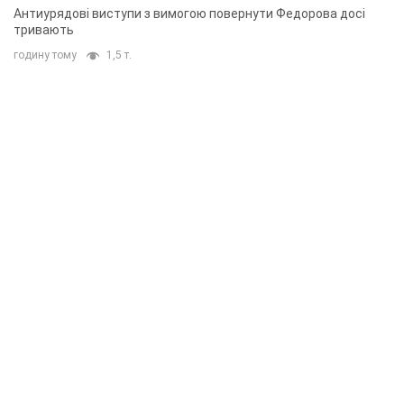
Антиурядові виступи з вимогою повернути Федорова досі
тривають
годину тому
1,5 т.