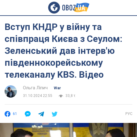
Вступ КНДР у війну та
співпраця Києва з Сеулом:
Зеленський дав інтерв'ю
південнокорейському
телеканалу KBS. Відео
Ольга Ліпич
War
31.10.2024 22:55
33,8 т.
61
РУС