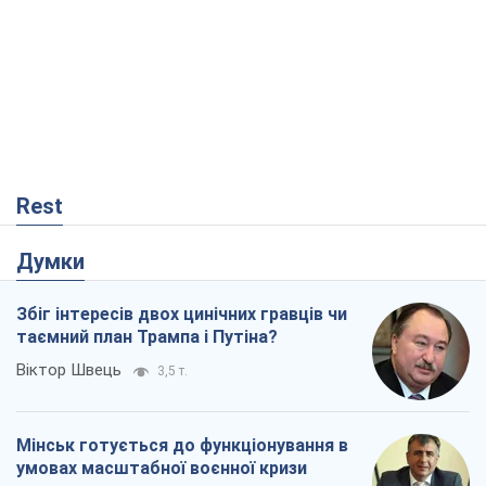
Думки
Збіг інтересів двох цинічних гравців чи
таємний план Трампа і Путіна?
Віктор Швець
3,5 т.
Мінськ готується до функціонування в
умовах масштабної воєнної кризи
Олександр Левченко
6,7 т.
Ні зброї, ні людей: як Лукашенко будує
нову армію
Ігар Тишкевич
312