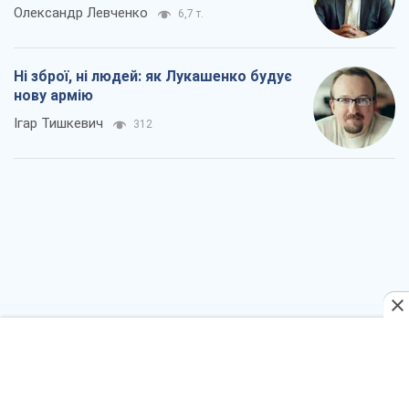
Коли закінчиться війна?
Юрій Хрістензен
1,3 т.
Україна вступила в надзвичайний
економічний стан. Чи є світло вкінці
тунелю?