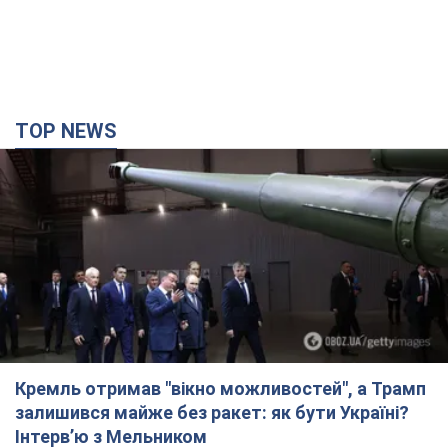
Кремль отримав "вікно можливостей", а Трамп
залишився майже без ракет: як бути Україні?
Інтерв’ю з Мельником
Думка, що в Росії закінчаться балістичні ракети, вкрай
небезпечна, наголосив експерт
31 минуту назад
2,2 т.
У Києві внаслідок російської атаки загинула
людина, постраждали четверо. Фото
Ворог продовжує регулярний ракетний терор столиці