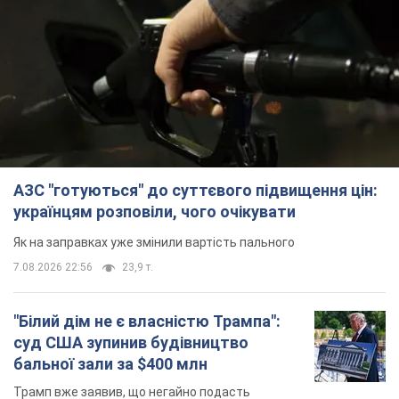
АЗС "готуються" до суттєвого підвищення цін:
українцям розповіли, чого очікувати
Як на заправках уже змінили вартість пального
7.08.2026 22:56
23,9 т.
"Білий дім не є власністю Трампа":
суд США зупинив будівництво
бальної зали за $400 млн
Трамп вже заявив, що негайно подасть
апеляцію а це "жахливе рішення"
7.08.2026 23:54
3,5 т.
Війна змінює не лише тактику: в НГУ
показали інженерні рішення проти
російських FPV-дронів. Фото
Це "постапокаліптична естетика зі світу
"Шаленого Макса"