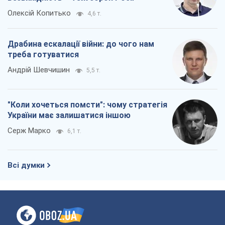
Олексій Копитько
4,6 т.
Драбина ескалації війни: до чого нам
треба готуватися
Андрій Шевчишин
5,5 т.
"Коли хочеться помсти": чому стратегія
України має залишатися іншою
Серж Марко
6,1 т.
Всі думки