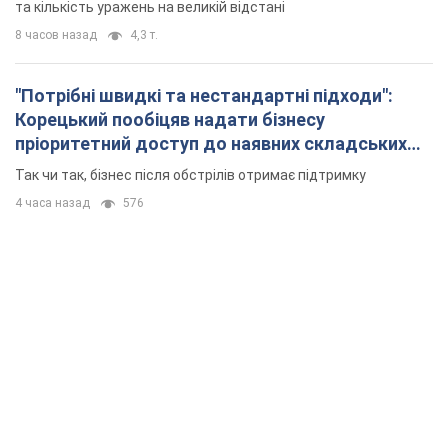
та кількість уражень на великій відстані
8 часов назад
4,3 т.
"Потрібні швидкі та нестандартні підходи":
Корецький пообіцяв надати бізнесу
пріоритетний доступ до наявних складських
приміщень
Так чи так, бізнес після обстрілів отримає підтримку
4 часа назад
576