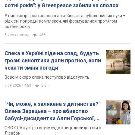
сотні років": у Greenpeace забили на сполох
У високогір'ї розташовані альпійські та субальпійські луки –
рідкісні природні комплекси, які формувалися протягом
сотень років
5 часов назад
465
Спека в Україні піде на спад, будуть
грози: синоптики дали прогноз, коли
чекати зміни погоди
Зовсім скоро спека поступово відступить
5.08.2026 14:59
5,6 т.
"Чи, може, я залякана з дитинства?"
Олена Зарецька – про вбивство
бабусі-дисидентки Алли Горської,
критику Дмитра Стуса та втечу в
OBOZ.UA зустрів онуку художниці-дисидентки в
Португалію з 5 дітьми
Лісабоні