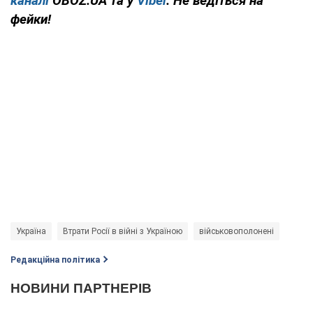
каналі
OBOZ.UA та у
Viber
. Не ведіться на
фейки!
Україна
Втрати Росії в війні з Україною
військовополонені
Редакційна політика