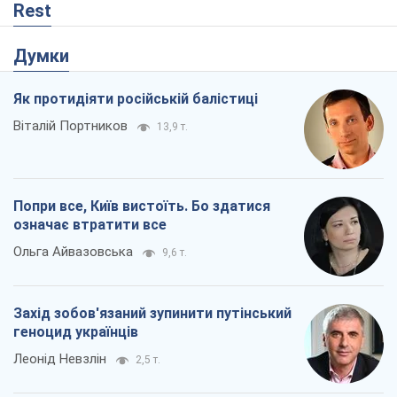
Rest
Думки
Як протидіяти російській балістиці
Віталій Портников
13,9 т.
Попри все, Київ вистоїть. Бо здатися
означає втратити все
Ольга Айвазовська
9,6 т.
Захід зобов'язаний зупинити путінський
геноцид українців
Леонід Невзлін
2,5 т.