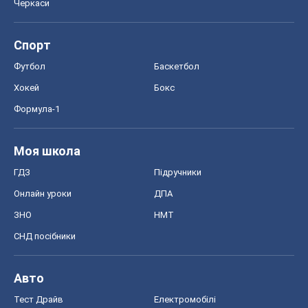
Черкаси
Спорт
Футбол
Баскетбол
Хокей
Бокс
Формула-1
Моя школа
ГДЗ
Підручники
Онлайн уроки
ДПА
ЗНО
НМТ
СНД посібники
Авто
Тест Драйв
Електромобілі