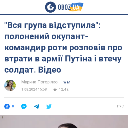
"Вся група відступила":
полонений окупант-
командир роти розповів про
втрати в армії Путіна і втечу
солдат. Відео
Марина Погорілко
War
1.08.2024 15:58
12,4 т.
0
РУС