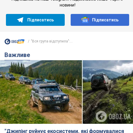
новини!
Підписатись
Підписатись
"Вся група відступила":...
Важливе
"Джипінг руйнує екосистеми, які формувалися