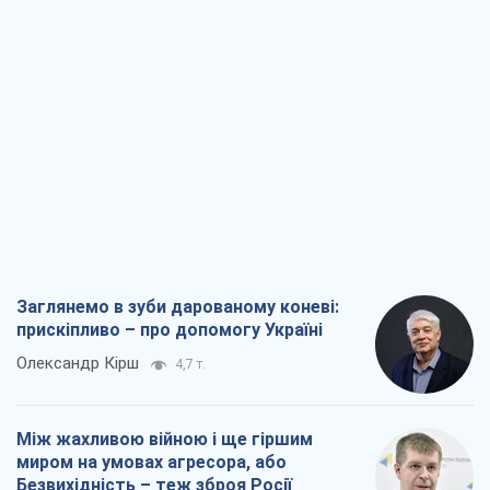
Заглянемо в зуби дарованому коневі:
прискіпливо – про допомогу Україні
Олександр Кірш
4,7 т.
Між жахливою війною і ще гіршим
миром на умовах агресора, або
Безвихідність – теж зброя Росії