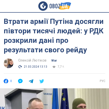
Втрати армії Путіна досягли
півтори тисячі людей: у РДК
розкрили дані про
результати свого рейду
Олексій Лютіков
War
21.03.2024 13:13
7,7 т.
0
РУС