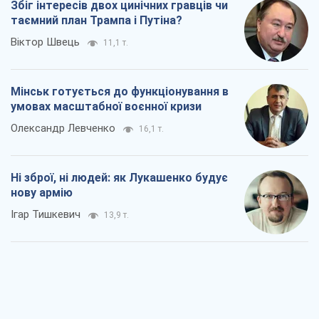
Збіг інтересів двох цинічних гравців чи
таємний план Трампа і Путіна?
Віктор Швець
11,1 т.
Мінськ готується до функціонування в
умовах масштабної воєнної кризи
Олександр Левченко
16,1 т.
Ні зброї, ні людей: як Лукашенко будує
нову армію
Ігар Тишкевич
13,9 т.