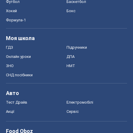
Футбол
Баскетбол
Хокей
Бокс
Формула-1
Моя школа
ГДЗ
Підручники
Онлайн уроки
ДПА
ЗНО
НМТ
СНД посібники
Авто
Тест Драйв
Електромобілі
Акції
Сервіс
Food Oboz