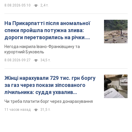
8.08.2026 05:10
2,4 т.
На Прикарпатті після аномальної
спеки пройшла потужна злива:
дороги перетворились на річки.
Відео
Негода накрила Івано-Франківщину та
курортний Буковель
8.08.2026 09:27
34,5 т.
Жінці нарахували 729 тис. грн боргу
за газ через покази зіпсованого
лічильника: суддя ухвалив
неочікуване рішення
Чи треба платити борг через донарахування
11 часов назад
31,5 т.