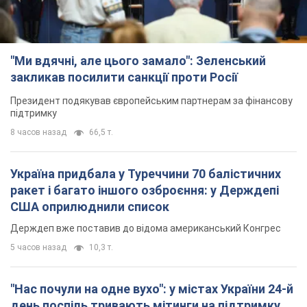
"Ми вдячні, але цього замало": Зеленський
закликав посилити санкції проти Росії
Президент подякував європейським партнерам за фінансову
підтримку
8 часов назад
66,5 т.
Україна придбала у Туреччини 70 балістичних
ракет і багато іншого озброєння: у Держдепі
США оприлюднили список
Держдеп вже поставив до відома американський Конгрес
5 часов назад
10,3 т.
"Нас почули на одне вухо": у містах України 24-й
день поспіль тривають мітинги на підтримку