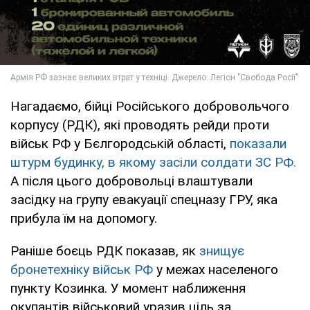
Нагадаємо, бійці Російського добровольчого
корпусу (РДК), які проводять рейди проти
військ РФ у Бєлгородській області,
показали
штурм будинку, в якому засіли солдати ЗС РФ.
А після цього добровольці влаштували
засідку на групу евакуації спецназу ГРУ, яка
прибула їм на допомогу.
Раніше боєць РДК показав, як
знищує
бронетехніку військ РФ
у межах населеного
пункту Козинка. У момент наближення
окупантів військовий уразив ціль за