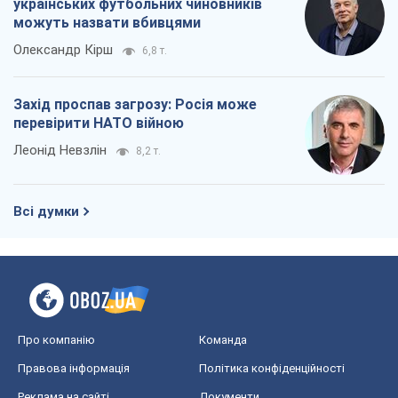
українських футбольних чиновників
можуть назвати вбивцями
Олександр Кірш
6,8 т.
Захід проспав загрозу: Росія може
перевірити НАТО війною
Леонід Невзлін
8,2 т.
Всі думки
Про компанію
Команда
Правова інформація
Політика конфіденційності
Реклама на сайті
Документи