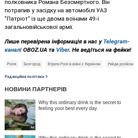
полковника Романа Безсмертного. Він
потрапив у засідку на автомобілі УАЗ
"Патріот" із ще двома воїнами 49-ї
загальновійськової армії.
Лише перевірена інформація в нас у
Telegram-
каналі
OBOZ.UA та
Viber
. Не ведіться на фейки!
Росія
Бєлгород
Втрати Росії в війні з Україною
Рейди російськи
Редакційна політика