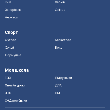
Київ
Харків
Запоріжжя
Дніпро
Черкаси
Спорт
Футбол
Баскетбол
Хокей
Бокс
Формула-1
Моя школа
ГДЗ
Підручники
Онлайн уроки
ДПА
ЗНО
НМТ
СНД посібники