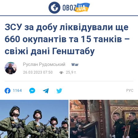
ЗСУ за добу ліквідували ще
660 окупантів та 15 танків –
свіжі дані Генштабу
Руслан Рудомський
War
26.03.2023 07:50
25,9 т.
1164
РУС