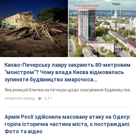
Києво-Печерську лавру закриють 80-метровим
"монстром"? Чому влада Києва відмовилась
зупиняти будівництво хмарочоса
"московського вірянина"
Яка реакція Кличка на петицію щодо скасування будівництва
44 минуты назад
3,3 т.
Армія Росії здійснила масовану атаку на Одесу:
горіла історична частина міста, є постраждалі.
Фото та відео