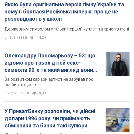
Якою була оригінальна версія гімну України та
чому її боялася Російська імперія: про це не
розповідають у школі
Державним символом є тільки перший куплет та приспів пісні
3 часа назад
14,2 т.
Олександру Пономарьову – 53: що
відомо про трьох дітей секс-
символа 90-х та який вигляд вони
мають
За розвитком кар'єри артист не забував про
особисте щастя
9 часов назад
8,3 т.
У ПриватБанку розповіли, чи дійсні
долари 1996 року: чи приймають
обмінники та банки такі купюри