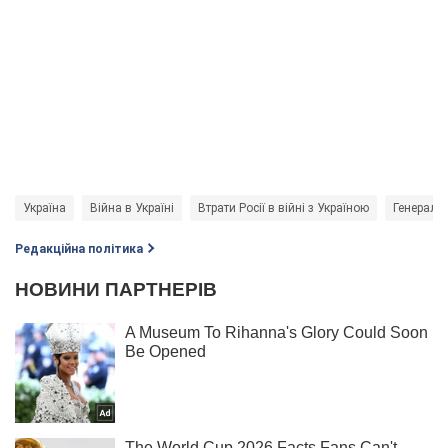
Україна
Війна в Україні
Втрати Росії в війні з Україною
Генераль
Редакційна політика