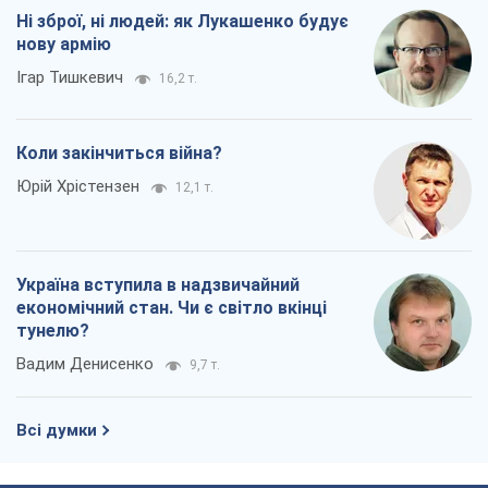
Ні зброї, ні людей: як Лукашенко будує
нову армію
Ігар Тишкевич
16,2 т.
Коли закінчиться війна?
Юрій Хрістензен
12,1 т.
Україна вступила в надзвичайний
економічний стан. Чи є світло вкінці
тунелю?
Вадим Денисенко
9,7 т.
Всі думки