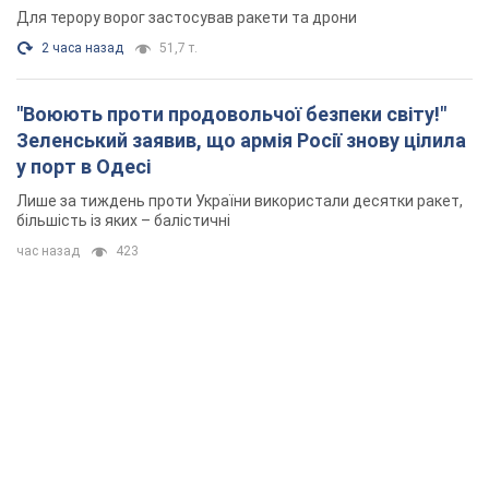
Для терору ворог застосував ракети та дрони
2 часа назад
51,7 т.
"Воюють проти продовольчої безпеки світу!"
Зеленський заявив, що армія Росії знову цілила
у порт в Одесі
Лише за тиждень проти України використали десятки ракет,
більшість із яких – балістичні
час назад
423