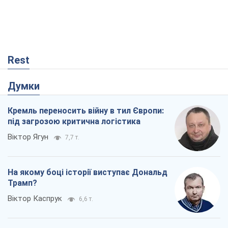
Віктор Ягун
7,7 т.
На якому боці історії виступає Дональд
Трамп?
Віктор Каспрук
6,6 т.
В Києві вирубали понад 300 великих
дерев заради теплотраси і всупереч
Генплану
Владислав Самойленко
540