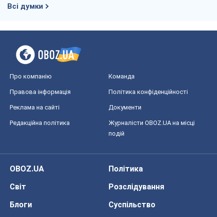
подій
OBOZ.UA
Політика
Світ
Розслідування
Блоги
Суспільство
Регіони України
Київ
Харків
Запоріжжя
Дніпро
Черкаси
Спорт
Футбол
Баскетбол
Хокей
Бокс