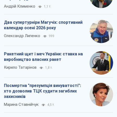
Посмертна "презумпція винуватості":
хто дозволив ТЦК судити загиблих
захисників
Марина Ставнійчук
4,5 т.
Всі думки
Про компанію
Команда
Правова інформація
Політика конфіденційності
Реклама на сайті
Документи
Редакційна політика
Журналісти OBOZ.UA на місці