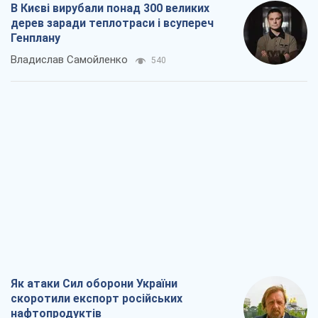
Як атаки Сил оборони України
скоротили експорт російських
нафтопродуктів
Андрій Клименко
1,1 т.
Два супертурніри Магучіх: спортивний
календар осені 2026 року
Олександр Липенко
999
Ракетний щит і меч України: ставка на
виробництво власних ракет
Кирило Татарінов
1,8 т.