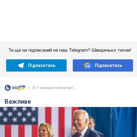
ЗСУ знищили командні...
Важливе
Дружина тяжкохворого Джо Байдена назвала
перший симптом, який сигналізував про його
"агресивний" рак
Спершу лікарі не надали цьому належної уваги
8 часов назад
12,3 т.