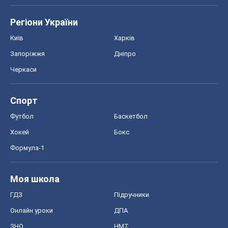
Формула-1
Моя школа
ГДЗ
Підручники
Онлайн уроки
ДПА
ЗНО
НМТ
СНД посібники
Авто
Тест Драйв
Електромобілі
Акції
Сервіс
Food Oboz
Рецепти
Напої