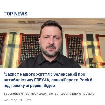
"Захист нашого життя": Зеленський про
антибалістику FREYJA, санкції проти Росії й
підтримку аграріїв. Відео
Європейські партнери долучаються до спільного проєкту
час назад
9,2 т.
"Балістика вбиває людей": Сікорський закликав
обговорити перехоплення ворожих ракет над
Україною
Глава МЗС Польщі закликав до збиття російських ракет над
Україною
час назад
2,7 т.
Податкова передасть Міноборони дані про
чоловіків 18-60 років: для чого це потрібно