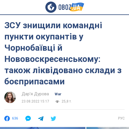
ЗСУ знищили командні
пункти окупантів у
Чорнобаївці й
Нововоскресенському:
також ліквідовано склади з
боєприпасами
Дар'я Дурова
War
23.08.2022 15:17
25,8 т.
636
РУС