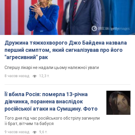
Її вбила Росія: померла 13-річна
дівчинка, поранена внаслідок
російської атаки на Сумщину. Фото
Того дня під час російського обстрілу загинули
її брат, вітчим та бабуся
9 часов назад
9,6 т.
Чому в СРСР лікарі носили лише білі
халати
У цьому був як практичний, так і символічний
сенс
8 часов назад
4,2 т.