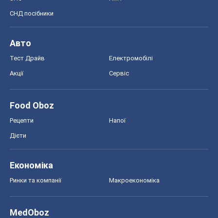
Дієти
Економіка
Ринки та компанії
Макроекономіка
MedOboz
Новини медицини
MAMACLUB
Шоу
Афіша
Плітки
Краса
Мода
Жіночий журнал