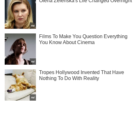
Ти ще не підписаний на наш Telegram? Швиденько тисни!
Підписатись
Підписатись