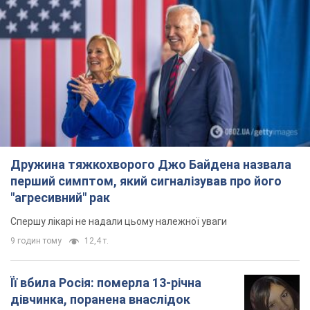
перший симптом, який сигналізував про його
"агресивний" рак
Спершу лікарі не надали цьому належної уваги
9 годин тому
12,4 т.
Її вбила Росія: померла 13-річна
дівчинка, поранена внаслідок
російської атаки на Сумщину. Фото
Того дня під час російського обстрілу загинули
її брат, вітчим та бабуся
9 годин тому
9,7 т.
Чому в СРСР лікарі носили лише білі
халати
У цьому був як практичний, так і символічний
сенс
8 годин тому
4,3 т.