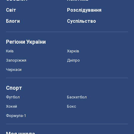
Спорт
Футбол
Баскетбол
Хокей
Бокс
Формула-1
Моя школа
ГДЗ
Підручники
Онлайн уроки
ДПА
ЗНО
НМТ
СНД посібники
Авто
Тест Драйв
Електромобілі
Акції
Сервіс