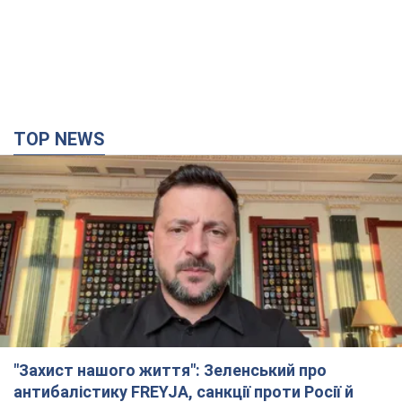
"Захист нашого життя": Зеленський про
антибалістику FREYJA, санкції проти Росії й
підтримку аграріїв. Відео
Європейські партнери долучаються до спільного проєкту
годину тому
11,0 т.
"Балістика вбиває людей": Сікорський закликав
обговорити перехоплення ворожих ракет над
Україною
Глава МЗС Польщі закликав до збиття російських ракет над
Україною