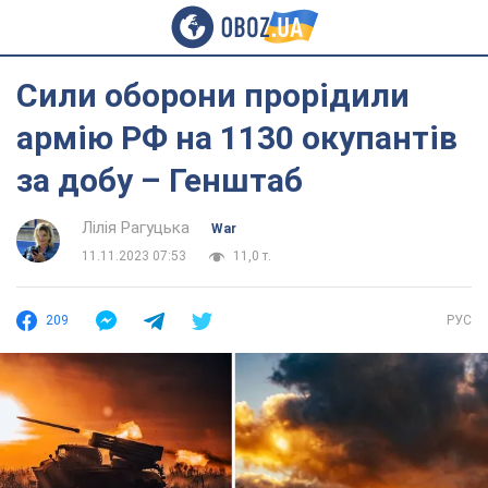
Сили оборони прорідили
армію РФ на 1130 окупантів
за добу – Генштаб
Лілія Рагуцька
War
11.11.2023 07:53
11,0 т.
209
РУС