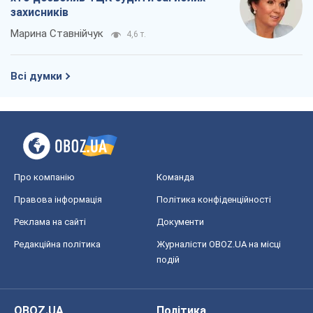
Правова інформація
Політика конфіденційності
Реклама на сайті
Документи
Редакційна політика
Журналісти OBOZ.UA на місці
подій
OBOZ.UA
Політика
Світ
Розслідування
Блоги
Суспільство
Регіони України
Київ
Харків
Запоріжжя
Дніпро
Черкаси