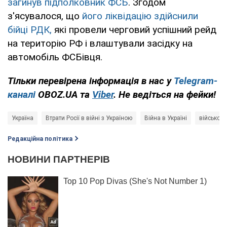
загинув підполковник ФСБ
. Згодом
з'ясувалося, що
його ліквідацію здійснили
бійці РДК,
які провели черговий успішний рейд
на територію РФ і влаштували засідку на
автомобіль ФСБівця.
Тільки перевірена інформація в нас у
Telegram-
каналі
OBOZ.UA та
Viber
. Не ведіться на фейки!
Україна
Втрати Росії в війні з Україною
Війна в Україні
військова
Редакційна політика