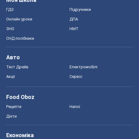
Food Oboz
Рецепти
Напої
Дієти
Економіка
Ринки та компанії
Макроекономіка
MedOboz
Новини медицини
MAMACLUB
Шоу
Афіша
Плітки
Краса
Мода