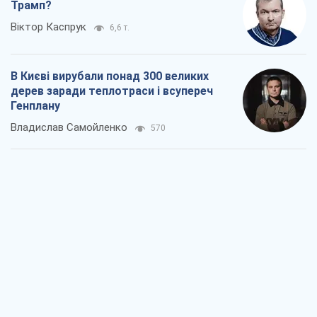
Як атаки Сил оборони України
скоротили експорт російських
нафтопродуктів
Андрій Клименко
1,1 т.
Два супертурніри Магучіх: спортивний
календар осені 2026 року
Олександр Липенко
1,2 т.