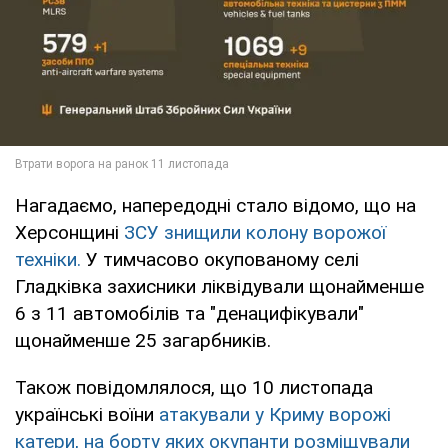
Нагадаємо, напередодні стало відомо, що на
Херсонщині
ЗСУ знищили колону ворожої
техніки.
У тимчасово окупованому селі
Гладківка захисники ліквідували щонайменше
6 з 11 автомобілів та "денацифікували"
щонайменше 25 загарбників.
Також повідомлялося, що 10 листопада
українські воїни
атакували у Криму ворожі
катери, на борту яких окупанти розміщували