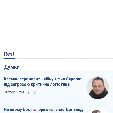
Думки
Кремль переносить війну в тил Європи:
під загрозою критична логістика
Віктор Ягун
7,8 т.
На якому боці історії виступає Дональд
Трамп?
Віктор Каспрук
6,6 т.
В Києві вирубали понад 300 великих
дерев заради теплотраси і всупереч
Генплану
Владислав Самойленко
570