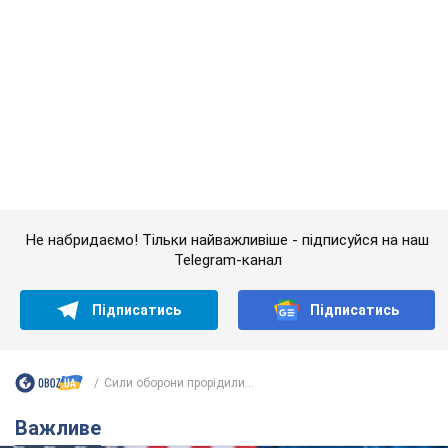
Підписатись
Підписатись
Сили оборони прорідили...
Важливе
Дружина тяжкохворого Джо Байдена назвала