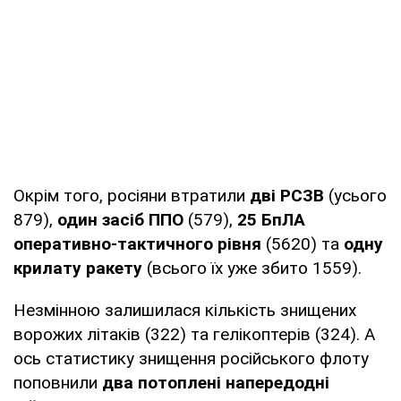
Окрім того, росіяни втратили
дві РСЗВ
(усього
879),
один засіб ППО
(579),
25 БпЛА
оперативно-тактичного рівня
(5620) та
одну
крилату ракету
(всього їх уже збито 1559).
Незмінною залишилася кількість знищених
ворожих літаків (322) та гелікоптерів (324). А
ось статистику знищення російського флоту
поповнили
два потоплені напередодні