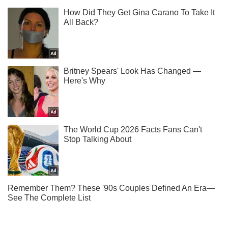
Не набридаємо! Тільки найважливіше - підписуйся на наш
Telegram-канал