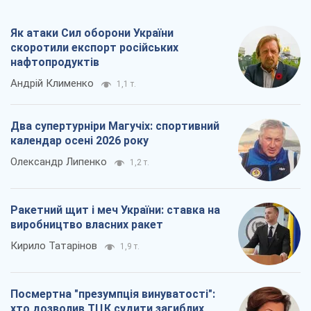
Ракетний щит і меч України: ставка на
виробництво власних ракет
Кирило Татарінов
1,9 т.
Посмертна "презумпція винуватості":
хто дозволив ТЦК судити загиблих
захисників
Марина Ставнійчук
4,6 т.
Всі думки
Про компанію
Команда