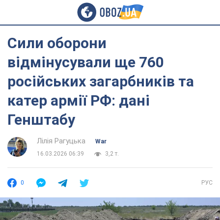
Сили оборони
відмінусували ще 760
російських загарбників та
катер армії РФ: дані
Генштабу
Лілія Рагуцька
War
16.03.2026 06:39
3,2 т.
0
РУС