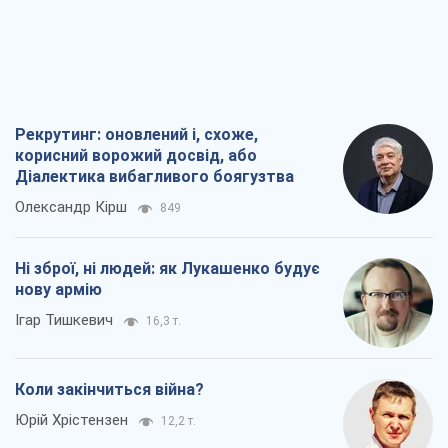
Рекрутинг: оновлений і, схоже,
корисний ворожий досвід, або
Діалектика вибагливого боягузтва
Олександр Кірш
849
Ні зброї, ні людей: як Лукашенко будує
нову армію
Ігар Тишкевич
16,3 т.
Коли закінчиться війна?
Юрій Хрістензен
12,2 т.