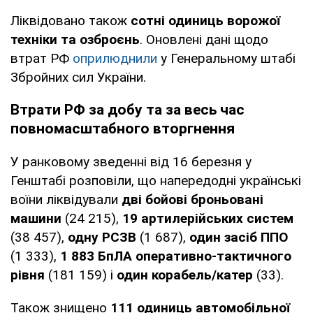
Ліквідовано також
сотні одиниць ворожої
техніки та озброєнь
. Оновлені дані щодо
втрат РФ
оприлюднили
у Генеральному штабі
Збройних сил України.
Втрати РФ за добу та за весь час
повномасштабного вторгнення
У ранковому зведенні від 16 березня у
Генштабі розповіли, що напередодні українські
воїни ліквідували
дві бойові броньовані
машини
(24 215),
19 артилерійських систем
(38 457),
одну РСЗВ
(1 687),
один засіб ППО
(1 333),
1 883 БпЛА оперативно-тактичного
рівня
(181 159) і
один корабель/катер
(33).
Також знищено
111 одиниць автомобільної