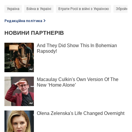
Україна
Війна в Україні
Втрати Росії в війні з Україною
Збройні 
Редакційна політика