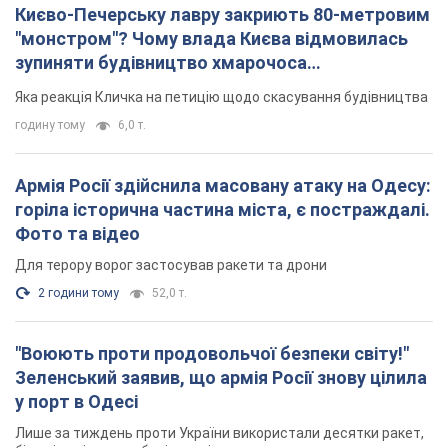
Києво-Печерську лавру закриють 80-метровим
"монстром"? Чому влада Києва відмовилась
зупиняти будівництво хмарочоса
"московського вірянина"
Яка реакція Кличка на петицію щодо скасування будівництва
годину тому
6,0 т.
Армія Росії здійснила масовану атаку на Одесу:
горіла історична частина міста, є постраждалі.
Фото та відео
Для терору ворог застосував ракети та дрони
2 години тому
52,0 т.
"Воюють проти продовольчої безпеки світу!"
Зеленський заявив, що армія Росії знову цілила
у порт в Одесі
Лише за тиждень проти України використали десятки ракет,