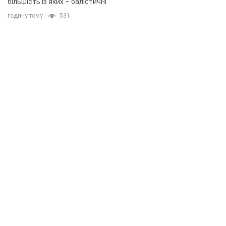
більшість із яких – балістичні
годину тому
531