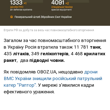
Загалом за час повномасштабного вторгнення
в Україну Росія втратила також 11 781
танк
,
435
літаків
, 349
гелікоптерів
, 4 468
крилатих
ракет
, два
підводні човни.
Як повідомляв OBOZ.UA, нещодавно
дрони
ВМС України знищили російський патрульний
катер "Раптор".
У мережі з'явилися кадри
ефективного ураження.