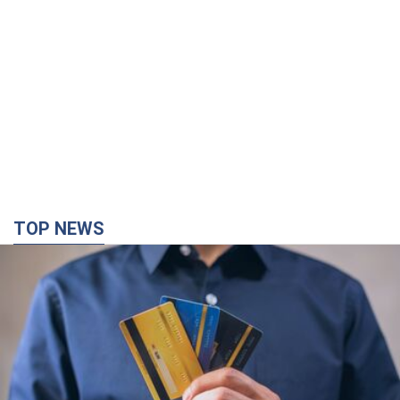
5 часов назад
7,0 т.
"Був знесилений": в Україні врятували
пораненого грифа, який обрав для
себе нетиповий маршрут. Фото
Травмованого птаха виявили на межі Київщині
та Черкащини
5 часов назад
2,8 т.