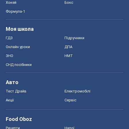
Блоги
Суспільство
Регіони України
Київ
Харків
Запоріжжя
Дніпро
Черкаси
Спорт
Футбол
Баскетбол
Хокей
Бокс
Формула-1
Моя школа
ГДЗ
Підручники