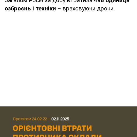
Загалом Росія за добу втратила
498 одиниць
озброєнь і техніки
– враховуючи дрони.