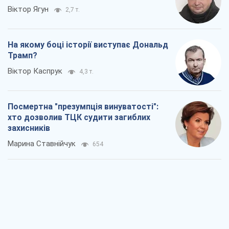
Rest
Думки
Кремль переносить війну в тил Європи:
під загрозою критична логістика
Віктор Ягун
2,7 т.
На якому боці історії виступає Дональд
Трамп?
Віктор Каспрук
4,3 т.