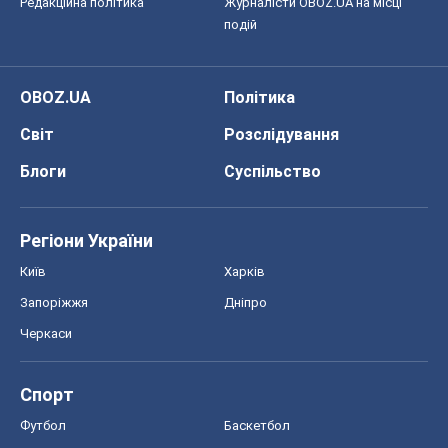
Всі думки
Про компанію
Команда
Правова інформація
Політика конфіденційності
Реклама на сайті
Документи
Редакційна політика
Журналісти OBOZ.UA на місці
подій
OBOZ.UA
Політика
Світ
Розслідування