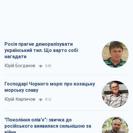
Посмертна "презумпція винуватості":
хто дозволив ТЦК судити загиблих
захисників
Марина Ставнійчук
654