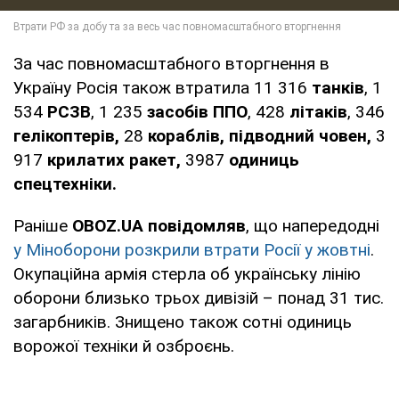
За час повномасштабного вторгнення в
Україну Росія також втратила 11 316
танків
, 1
534
РСЗВ
, 1 235
засобів ППО
, 428
літаків
, 346
гелікоптерів,
28
кораблів,
підводний човен,
3
917
крилатих ракет,
3987
одиниць
спецтехніки.
Раніше
OBOZ.UA повідомляв
, що напередодні
у Міноборони розкрили втрати Росії у жовтні
.
Окупаційна армія стерла об українську лінію
оборони близько трьох дивізій – понад 31 тис.
загарбників. Знищено також сотні одиниць
ворожої техніки й озброєнь.