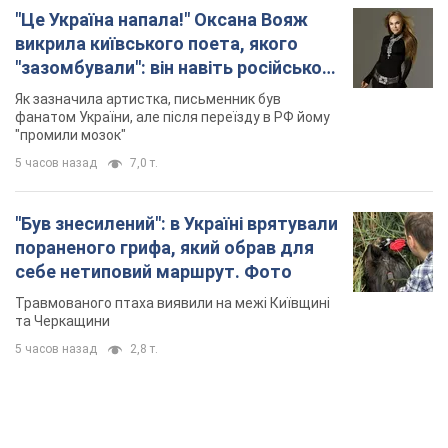
Жінці нарахували 729 тис. грн боргу за газ через
покази зіпсованого лічильника: суддя ухвалив
неочікуване рішення
Чи треба платити борг через донарахування
7 часов назад
10,1 т.
"Це Україна напала!" Оксана Вояж
викрила київського поета, якого
"зазомбували": він навіть російської
не знав, а тепер хоче геноциду
Як зазначила артистка, письменник був
українців
фанатом України, але після переїзду в РФ йому
"промили мозок"