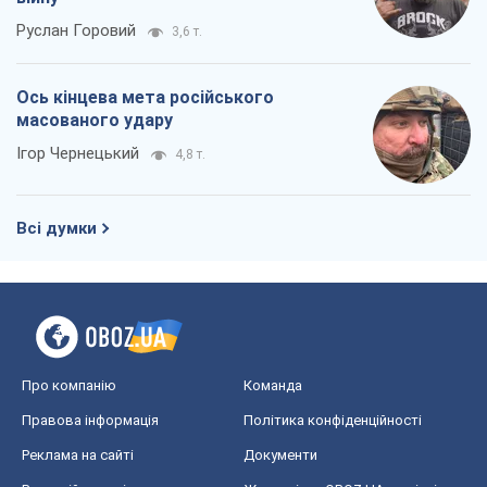
Росія прагне деморалізувати
український тил. Що варто собі
нагадати
Юрій Богданов
840
Господарі Чорного моря: про козацьку
морську славу
Юрій Кирпичов
816
"Покоління олів'є": звичка до
російського виявилася сильнішою за
війну
Руслан Горовий
3,6 т.
Ось кінцева мета російського
масованого удару
Ігор Чернецький
4,8 т.