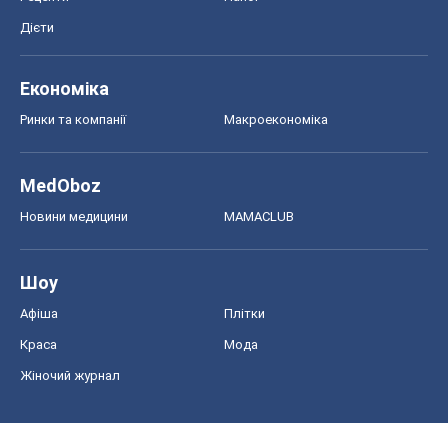
Онлайн уроки
ДПА
ЗНО
НМТ
СНД посібники
Авто
Тест Драйв
Електромобілі
Акції
Сервіс
Food Oboz
Рецепти
Напої
Дієти
Економіка
Ринки та компанії
Макроекономіка