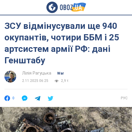
ЗСУ відмінусували ще 940
окупантів, чотири ББМ і 25
артсистем армії РФ: дані
Генштабу
Лілія Рагуцька
War
2.11.2025 06:25
2,9 т.
0
РУС