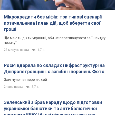
TOP NEWS
Мікрокредити без міфів: три типові сценарії
позичальника і план дій, щоб вберегти свої
гроші