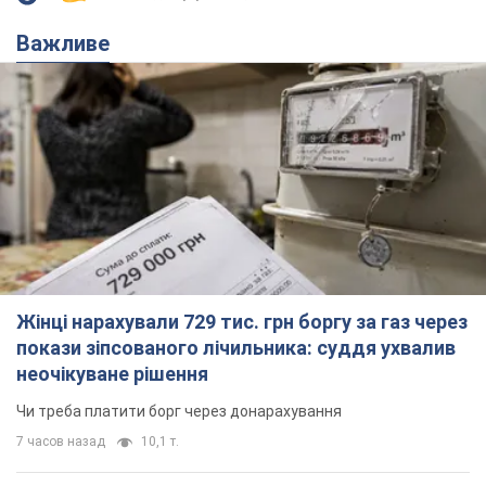
Тисни! Підписуйся! Читай тільки найкраще!
Підписатись
Підписатись
ЗСУ відмінусували ще...
Важливе