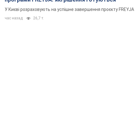
Що мають діяти українці, аби не переплачувати за "швидку
позику"
23 минуты назад
1,7 т.
Росія вдарила по складах і інфраструктурі на
Дніпропетровщині: є загиблі і поранені. Фото
Заигнуло четверо людей
2 часа назад
5,7 т.
Зеленський зібрав нараду щодо підготовки
української балістики та антибалістичної
програми FREYJA: які рішення готуються
У Києві розраховують на успішне завершення проєкту FREYJA
час назад
26,7 т.