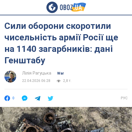
Сили оборони скоротили
чисельність армії Росії ще
на 1140 загарбників: дані
Генштабу
Лілія Рагуцька
War
22.04.2026 06:28
2,8 т.
0
РУС