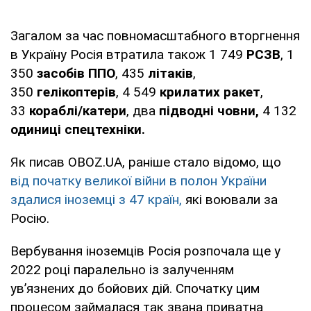
Загалом за час повномасштабного вторгнення
в Україну Росія втратила також 1 749
РСЗВ
, 1
350
засобів ППО
, 435
літаків
,
350
гелікоптерів
, 4 549
крилатих ракет
,
33
кораблі/катери
, два
підводні човни,
4 132
одиниці спецтехніки.
Як писав OBOZ.UA, раніше стало відомо, що
від початку великої війни в полон України
здалися іноземці з 47 країн,
які воювали за
Росію.
Вербування іноземців Росія розпочала ще у
2022 році паралельно із залученням
ув’язнених до бойових дій. Спочатку цим
процесом займалася так звана приватна