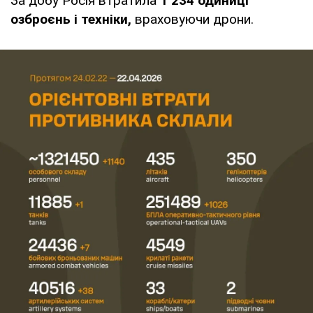
За добу Росія втратила
1 234
одиниці
озброєнь і техніки,
враховуючи дрони.