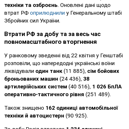
техніки та озброєнь
. Оновлені дані щодо
втрат РФ
оприлюднили
у Генеральному штабі
Збройних сил України.
Втрати РФ за добу та за весь час
повномасштабного вторгнення
У ранковому зведенні від 22 квітня у Генштабі
розповіли, що напередодні українські воїни
ліквідували
один танк
(11 885),
сім бойових
броньованих машин
(24 436),
38
артилерійських систем
(40 516),
1 026
БпЛА
оперативно-тактичного рівня
(251 489).
Також знищено
162 одиниці автомобільної
техніки й автоцистерн
(90 925).