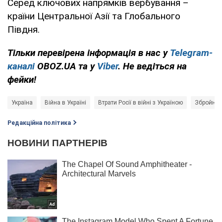
Серед ключових напрямків вербування –
країни Центральної Азії та Глобального
Півдня.
Тільки перевірена інформація в нас у
Telegram-
каналі
OBOZ.UA та у
Viber
. Не ведіться на
фейки!
Україна
Війна в Україні
Втрати Росії в війні з Україною
Збройні 
Редакційна політика