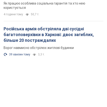
Як працює особлива соціальна гарантія та хто нею
користується
4 години тому
50,7 т.
Російська армія обстріляла дві сусідні
багатоповерхівки в Харкові: двоє загиблих,
більше 20 постраждалих
Ворог навмисно обстрілює житлові будинки
39 хвилин тому
3,3 т.