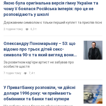
Якою була оригінальна версія гімну України та
чому її боялася Російська імперія: про це не
розповідають у школі
Державним символом є тільки перший куплет та приспів пісні
2 години тому
6,3 т.
Олександру Пономарьову – 53: що
відомо про трьох дітей секс-
символа 90-х та який вигляд вони
мають
За розвитком кар'єри артист не забував про
особисте щастя
7 годин тому
7,4 т.
У ПриватБанку розповіли, чи дійсні
долари 1996 року: чи приймають
обмінники та банки такі купюри