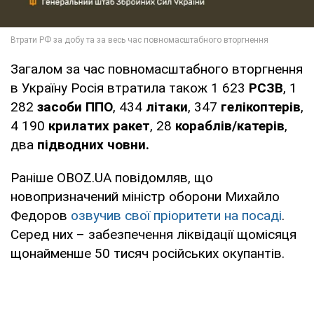
Загалом за час повномасштабного вторгнення
в Україну Росія втратила також 1 623
РСЗВ
, 1
282
засоби ППО
, 434
літаки
, 347
гелікоптерів
,
4 190
крилатих ракет
, 28
кораблів/катерів
,
два
підводних човни.
Раніше OBOZ.UA повідомляв, що
новопризначений міністр оборони Михайло
Федоров
озвучив свої пріоритети на посаді
.
Серед них – забезпечення ліквідації щомісяця
щонайменше 50 тисяч російських окупантів.