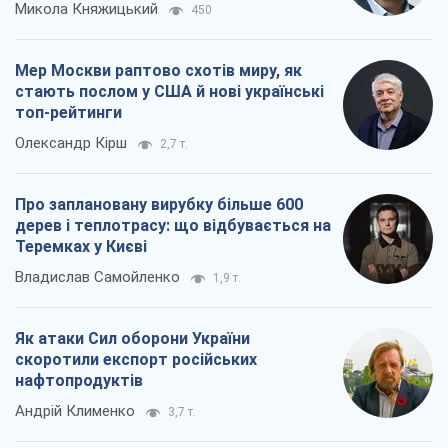
Микола Княжицький
450
Мер Москви раптово схотів миру, як
стають послом у США й нові українські
топ-рейтинги
Олександр Кірш
2,7 т.
Про заплановану вирубку більше 600
дерев і теплотрасу: що відбувається на
Теремках у Києві
Владислав Самойленко
1,9 т.
Як атаки Сил оборони України
скоротили експорт російських
нафтопродуктів
Андрій Клименко
3,7 т.