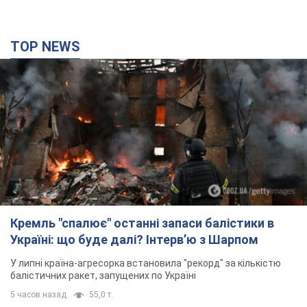
TOP NEWS
Кремль "спалює" останні запаси балістики в
Україні: що буде далі? Інтерв’ю з Шарпом
У липні країна-агресорка встановила "рекорд" за кількістю
балістичних ракет, запущених по Україні
5 часов назад
55,0 т.