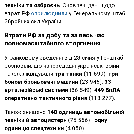
техніки та озброєнь
. Оновлені дані щодо
втрат РФ
оприлюднили
у Генеральному штабі
Збройних сил України.
Втрати РФ за добу та за весь час
повномасштабного вторгнення
У ранковому зведенні від 23 січня у Генштабі
розповіли, що напередодні українські воїни
також ліквідували
три танки
(11 599),
три
бойові броньовані машини
(23 946),
33
артилерійські системи
(36 549),
449 БпЛА
оперативно-тактичного рівня
(113 277).
Також знищено
140 одиниць автомобільної
техніки й автоцистерн
(75 556) і
одну
одиницю спецтехніки
(4 050).