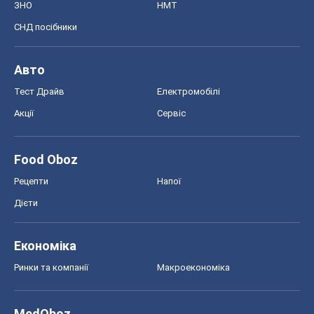
ЗНО
НМТ
СНД посібники
Авто
Тест Драйв
Електромобілі
Акції
Сервіс
Food Oboz
Рецепти
Напої
Дієти
Економіка
Ринки та компанії
Макроекономіка
MedOboz