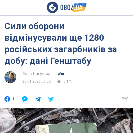
Сили оборони
відмінусували ще 1280
російських загарбників за
добу: дані Генштабу
Лілія Рагуцька
War
23.01.2026 06:32
6,1 т.
1
РУС