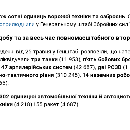
кож
сотні одиниць ворожої техніки та озброєнь
.
оприлюднили
у Генеральному штабі Збройних сил 
добу та за весь час повномасштабного вто
денні від 25 травня у Генштабі розповіли, що нап
 ліквідували
три танки
(11 953),
п'ять бойових бр
,
47 артилерійських систем
(42 687),
дві РСЗВ
(1 
о-тактичного рівня
(310 245),
14 наземних робо
65).
302 одиницюі автомобільної техніки й автоцис
хніки
(4 218) і 55 ракет (4 687).