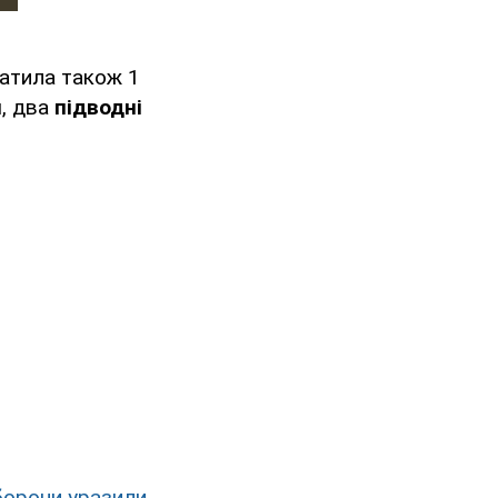
ратила також 1
и
, два
підводні
борони уразили