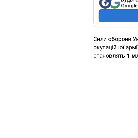
Google
Сили оборони У
окупаційної армі
становлять
1 мл