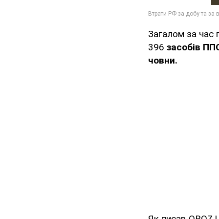
Загалом за час 
396
засобів ПП
човни.
Як писав OBOZ.U