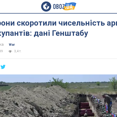
они скоротили чисельність ар
купантів: дані Генштабу
ка
War
39
3,4 т.