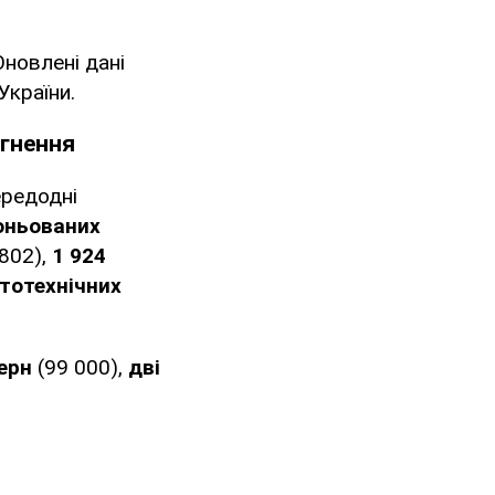
 Оновлені дані
України.
ргнення
ередодні
оньованих
802),
1 924
тотехнічних
терн
(99 000),
дві