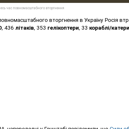
повномасштабного вторгнення в Україну Росія вт
О
, 436
літаків
, 353
гелікоптери
, 33
кораблі/катер
A, напередодні у Генштабі повідомили, що
Сили о