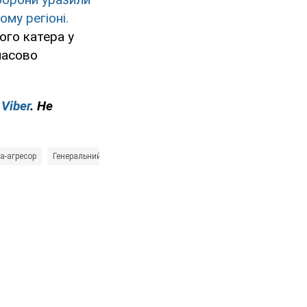
му регіоні.
ого катера у
мчасово
у
Viber
. Не
на-агресор
Генеральний штаб ЗСУ