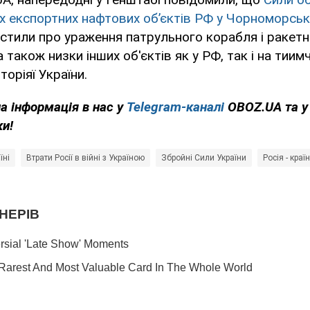
х експортних нафтових об’єктів РФ у Чорноморсько
стили про ураження патрульного корабля і ракетн
 також низки інших об'єктів як у РФ, так і на тии
оріяї України.
на інформація в нас у
Telegram-каналі
OBOZ.UA та 
ки!
їні
Втрати Росії в війні з Україною
Збройні Сили України
Росія - краї