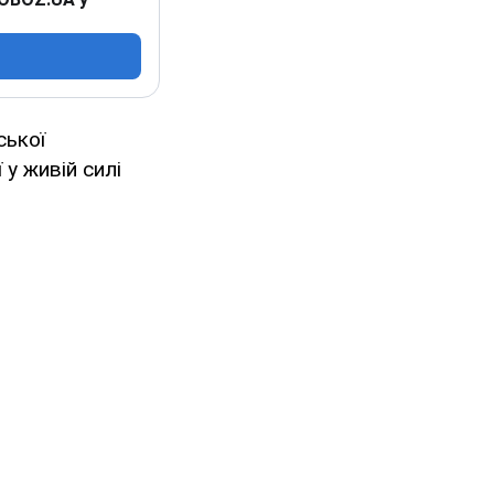
ської
 у живій силі