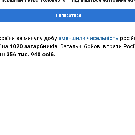
Підписатися
країни за минулу добу
зменшили чисельність
росій
ї на
1020 загарбників
. Загальні бойові втрати Росії
н 356 тис. 940 осіб.