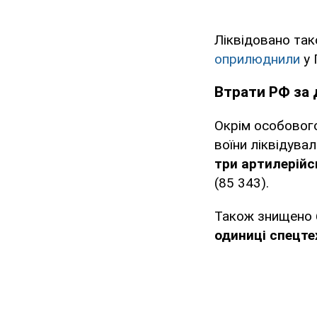
Ліквідовано так
оприлюднили
у 
Втрати РФ за 
Окрім особового
воїни ліквідувал
три артилерійс
(85 343).
Також знищено
одиниці спецте