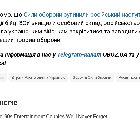
домо, що
Сили оборони зупинили російський наступ
ї бійці ЗСУ знищили особовий склад російської арм
а українським військам закріпитися та завадити
льший прорив оборони.
на інформація в нас у
Telegram-каналі
OBOZ.UA та 
ки!
їні
Втрати Росії в війні з Україною
Збройні Сили України
Росія - краї