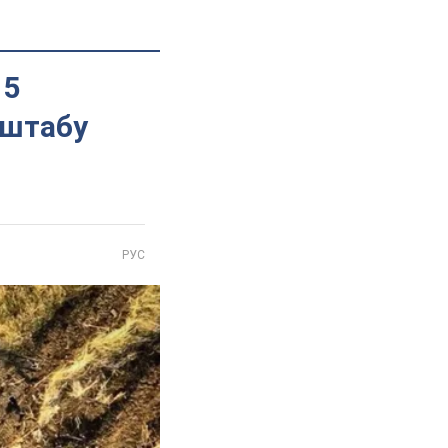
15
нштабу
РУС