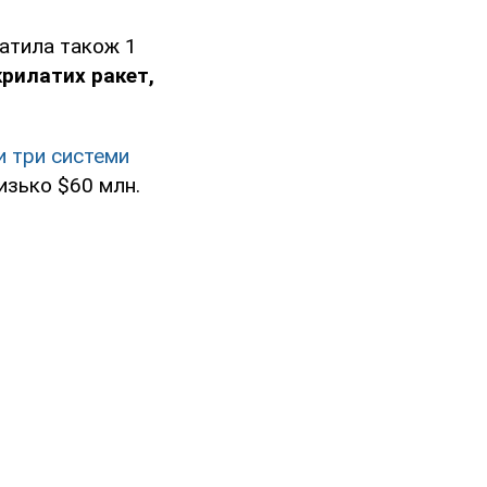
ратила також 1
крилатих ракет,
и три системи
изько $60 млн.