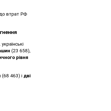
одо втрат РФ
ргнення
 українські
машин
(23 658),
ичного рівня
н
(68 463) і
дві