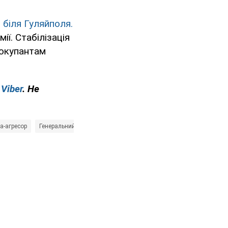
 біля Гуляйполя.
ії. Стабілізація
 окупантам
у
Viber
. Не
на-агресор
Генеральний штаб ЗСУ