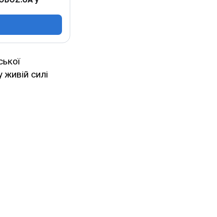
ської
у живій силі