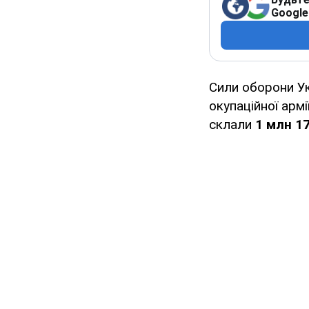
Google
Сили оборони У
окупаційної армі
склали
1 млн 17