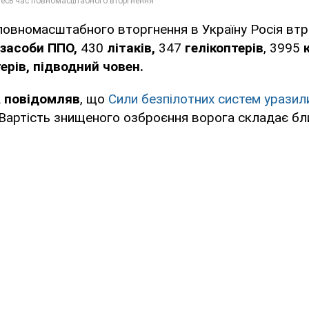
повномасштабного вторгнення в Україну Росія вт
засоби ППО,
430
літаків,
347
гелікоптерів
, 3995
ерів, підводний човен.
 повідомляв
, що
Сили безпілотних систем уразил
Вартість знищеного озброєння ворога складає бл