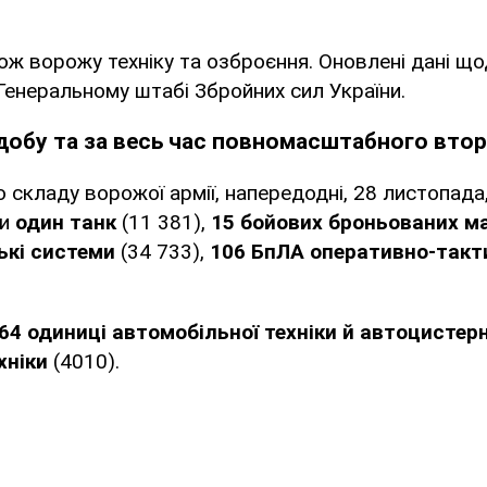
ож ворожу техніку та озброєння. Оновлені дані щ
Генеральному штабі Збройних сил України.
добу та за весь час повномасштабного вто
 складу ворожої армії, напередодні, 28 листопада,
и
один танк
(11 381),
15 бойових броньованих 
ькі системи
(34 733),
106 БпЛА оперативно-такт
64 одиниці автомобільної техніки й автоцистер
хніки
(4010).