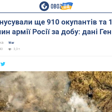
нусували ще 910 окупантів та 
н армії Росії за добу: дані Ге
ка
War
43
3,3 т.