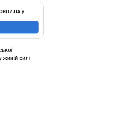
 OBOZ.UA у
ської
у живій силі