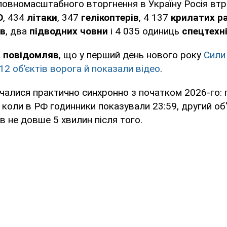
повномасштабного вторгнення в Україну Росія вт
О
, 434
літаки
, 347
гелікоптерів
, 4 137
крилатих р
ів
, два
підводних човни
і 4 035 одиниць
спецтехні
 повідомляв
, що у перший день нового року
Сили
12 об’єктів ворога й показали відео
.
чалися практично синхронно з початком 2026-го:
 коли в РФ годинники показували 23:59, другий об'
ав не довше 5 хвилин після того.