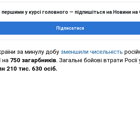
 першими у курсі головного — підпишіться на Новини на
Підписатися
країни за минулу добу
зменшили чисельність
росій
ї на
750 загарбників
. Загальні бойові втрати Росії 
н 210 тис. 630 осіб.