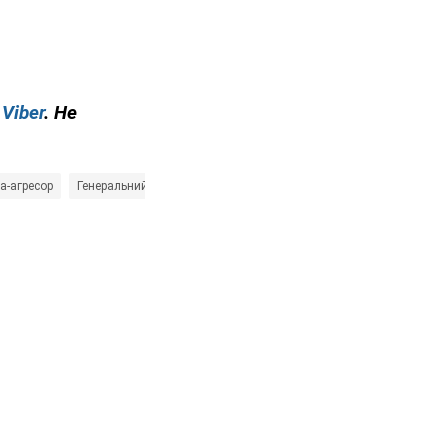
у
Viber
. Не
на-агресор
Генеральний штаб ЗСУ