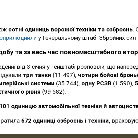
кож
сотні одиниць ворожої техніки та озброєнь
.
оприлюднили
у Генеральному штабі Збройних сил 
добу та за весь час повномасштабного вто
денні від 3 січня у Генштабі розповіли, що наперед
відували
три танки
(11 497),
чотири бойові бронь
илерійські системи
(35 744),
одну РСЗВ
(1 590),
тичного рівня
(99 582).
101 одиницю автомобільної техніки й автоцист
втратила
672 одиниці озброєнь і техніки,
враховую