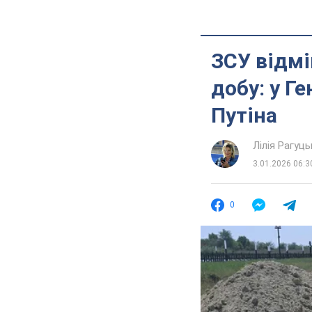
ЗСУ відмі
добу: у Г
Путіна
Лілія Рагуць
3.01.2026 06:3
0