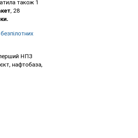
ратила також 1
акет
, 28
ки.
 безпілотних
 перший НПЗ
єкт, нафтобаза,