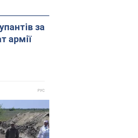
упантів за
т армії
РУС