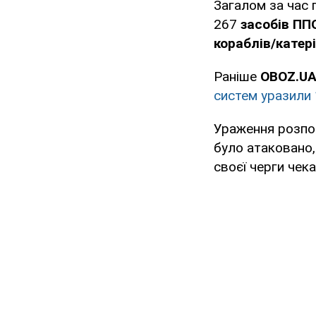
Загалом за час 
267
засобів ПП
кораблів/катер
Раніше
OBOZ.UA
систем уразили 
Ураження розпо
було атаковано,
своєї черги чек