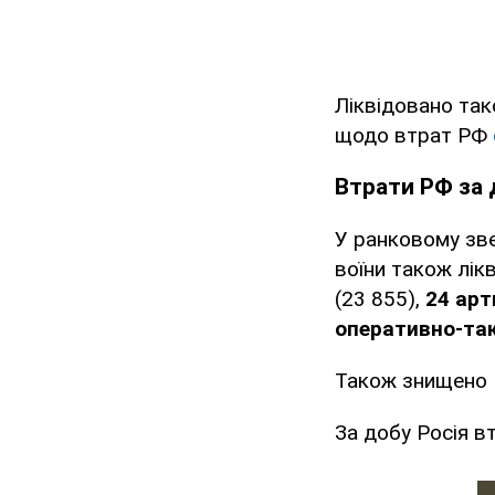
Ліквідовано та
щодо втрат РФ
Втрати РФ за 
У ранковому зве
воїни також лік
(23 855),
24 арт
оперативно-так
Також знищено
За добу Росія 