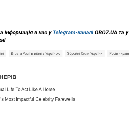
на інформація в нас у
Telegram-каналі
OBOZ.UA та 
ки!
їні
Втрати Росії в війні з Україною
Збройні Сили України
Росія - краї