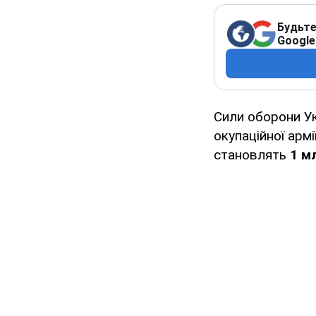
Будьте
Google
Сили оборони У
окупаційної армі
становлять
1 мл