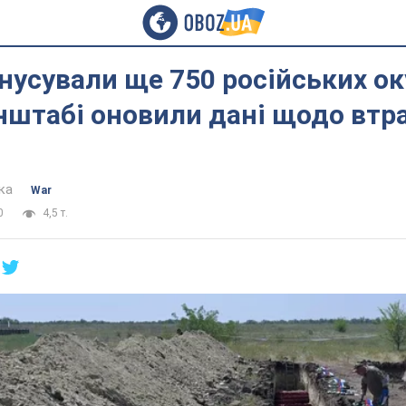
нусували ще 750 російських ок
енштабі оновили дані щодо втра
ка
War
0
4,5 т.