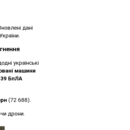
 Оновлені дані
України.
ргнення
одні українські
овані машини
539 БпЛА
ерн
(72 688).
чи дрони.