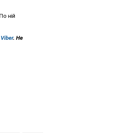
По ній
у
Viber
. Не