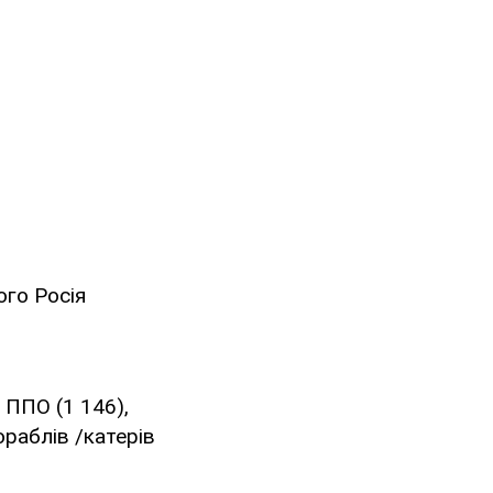
ого Росія
1
 ППО (1 146),
кораблів /катерів