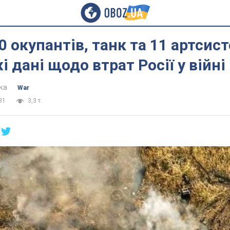
0 окупантів, танк та 11 артсист
і дані щодо втрат Росії у війні
ка
War
31
3,3 т.