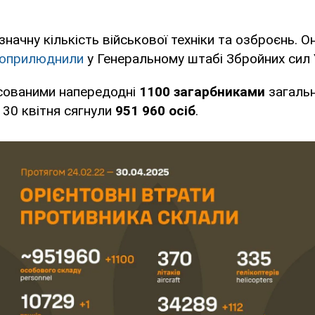
начну кількість військової техніки та озброєнь. О
оприлюднили
у Генеральному штабі Збройних сил 
усованими напередодні
1100 загарбниками
загальн
 30 квітня сягнули
951 960 осіб
.