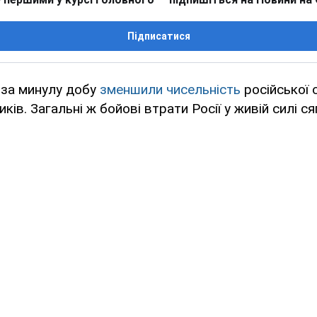
Підписатися
и за минулу добу
зменшили чисельність
російської о
ків. Загальні ж бойові втрати Росії у живій силі 