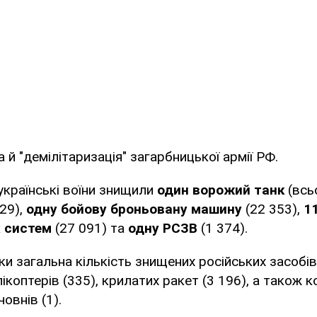
 й "демілітаризація" загарбницької армії РФ.
українські воїни знищили
один ворожий танк
(всь
29),
одну бойову броньовану машину
(22 353),
1
х систем
(27 091) та
одну РСЗВ
(1 374).
ки загальна кількість знищених російських засобів
елікоптерів (335), крилатих ракет (3 196), а також 
човнів (1).