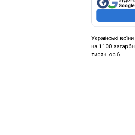
Google
Українські воїн
на 1100 загарбни
тисячі осіб.