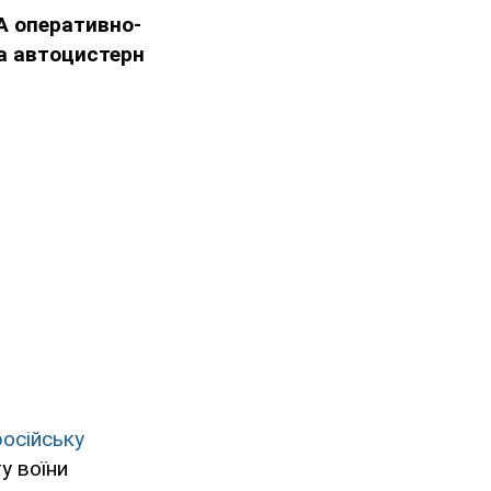
А оперативно-
та автоцистерн
осійську
у воїни