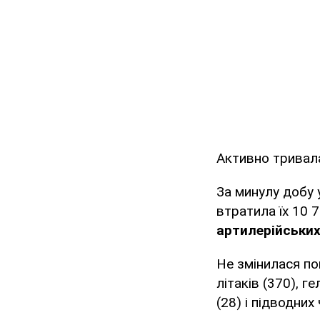
Активно тривала
За минулу добу 
втратила їх 10 7
артилерійськи
Не змінилася по
літаків (370), г
(28) і підводних 