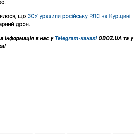
ео.
ялося, що
ЗСУ уразили російську РЛС на Курщині.
арний дрон.
на інформація в нас у
Telegram-каналі
OBOZ.UA та 
ки!