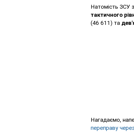
Натомість ЗСУ з
тактичного рів
(46 611) та
дев'
Нагадаємо, нап
переправу через