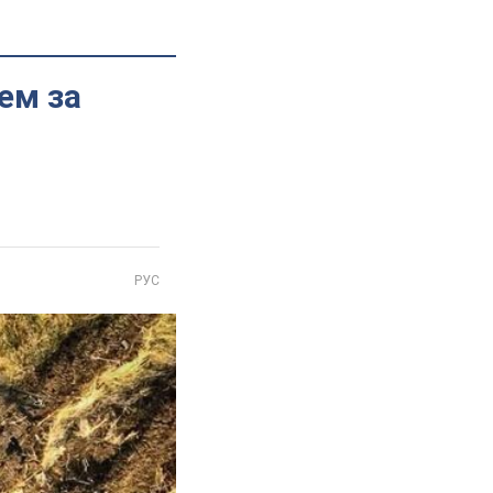
ем за
РУС