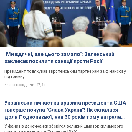
"Ми вдячні, але цього замало": Зеленський
закликав посилити санкції проти Росії
Президент подякував європейським партнерам за фінансову
підтримку
4 часа назад
47,8 т.
Українська гімнастка вразила президента США
і вперше почула "Слава Україні"! Як склалася
доля Подкопаєвої, яка 30 років тому виграла
"золото" Олімпіади
У фанатів донеччанки зберігся великий шматок килимового
покриття з надписом "Атланта-1996"