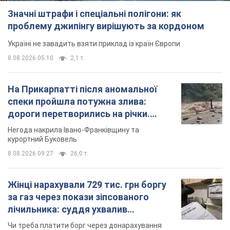
Значні штрафи і спеціальні полігони: як
проблему джипінгу вирішують за кордоном
Україні не завадить взяти приклад із країн Європи
8.08.2026 05:10
2,1 т.
На Прикарпатті після аномальної
спеки пройшла потужна злива:
дороги перетворились на річки.
Відео
Негода накрила Івано-Франківщину та
курортний Буковель
8.08.2026 09:27
26,0 т.
Жінці нарахували 729 тис. грн боргу
за газ через покази зіпсованого
лічильника: суддя ухвалив
неочікуване рішення
Чи треба платити борг через донарахування