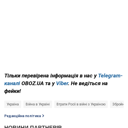
Тільки перевірена інформація в нас у
Telegram-
каналі
OBOZ.UA та у
Viber
. Не ведіться на
фейки!
Україна
Війна в Україні
Втрати Росії в війні з Україною
Збройні 
Редакційна політика