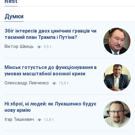
Rest
Думки
Збіг інтересів двох цинічних гравців чи
таємний план Трампа і Путіна?
Віктор Швець
9,5 т.
Мінськ готується до функціонування в
умовах масштабної воєнної кризи
Олександр Левченко
15,0 т.
Ні зброї, ні людей: як Лукашенко будує
нову армію
Ігар Тишкевич
12,8 т.