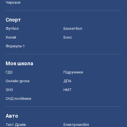
Черкаси
Спорт
Футбол
Баскетбол
Хокей
Бокс
Формула-1
Моя школа
ГДЗ
Підручники
Онлайн уроки
ДПА
ЗНО
НМТ
СНД посібники
Авто
Тест Драйв
Електромобілі