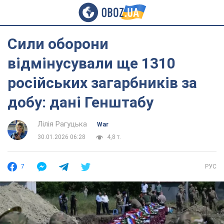
Сили оборони
відмінусували ще 1310
російських загарбників за
добу: дані Генштабу
Лілія Рагуцька
War
30.01.2026 06:28
4,8 т.
7
РУС