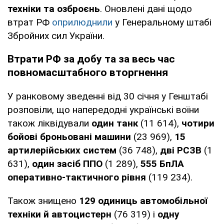
техніки та озброєнь
. Оновлені дані щодо
втрат РФ
оприлюднили
у Генеральному штабі
Збройних сил України.
Втрати РФ за добу та за весь час
повномасштабного вторгнення
У ранковому зведенні від 30 січня у Генштабі
розповіли, що напередодні українські воїни
також ліквідували
один танк
(11 614),
чотири
бойові броньовані машини
(23 969),
15
артилерійських систем
(36 748),
дві РСЗВ
(1
631),
один засіб ППО
(1 289),
555 БпЛА
оперативно-тактичного рівня
(119 234).
Також знищено
129 одиниць автомобільної
техніки й автоцистерн
(76 319) і
одну