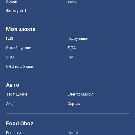
Хокей
Бокс
Формула-1
Моя школа
ГДЗ
Підручники
Онлайн уроки
ДПА
ЗНО
НМТ
СНД посібники
Авто
Тест Драйв
Електромобілі
Акції
Сервіс
Food Oboz
Рецепти
Напої