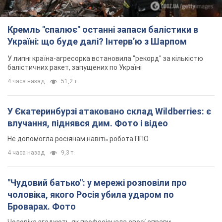
Кремль "спалює" останні запаси балістики в
Україні: що буде далі? Інтерв’ю з Шарпом
У липні країна-агресорка встановила "рекорд" за кількістю
балістичних ракет, запущених по Україні
4 часа назад
51,2 т.
У Єкатеринбурзі атаковано склад Wildberries: є
влучання, піднявся дим. Фото і відео
Не допомогла росіянам навіть робота ППО
4 часа назад
9,3 т.
"Чудовий батько": у мережі розповіли про
чоловіка, якого Росія убила ударом по
Броварах. Фото