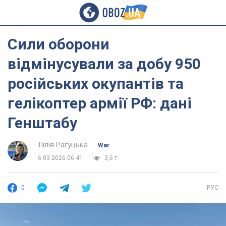
Сили оборони
відмінусували за добу 950
російських окупантів та
гелікоптер армії РФ: дані
Генштабу
Лілія Рагуцька
War
6.03.2026 06:41
3,6 т.
0
РУС