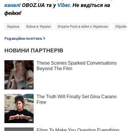
каналі
OBOZ.UA та у
Viber
. Не ведіться на
фейки!
Україна
Війна в Україні
Втрати Росії в війні з Україною
Збройні 
Редакційна політика