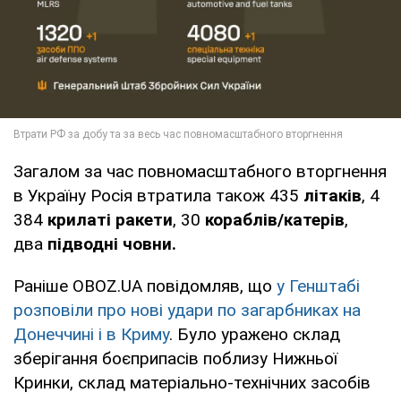
Загалом за час повномасштабного вторгнення
в Україну Росія втратила також 435
літаків
, 4
384
крилаті ракети
, 30
кораблів/катерів
,
два
підводні човни.
Раніше OBOZ.UA повідомляв, що
у Генштабі
розповіли про нові удари по загарбниках на
Донеччині і в Криму
. Було уражено склад
зберігання боєприпасів поблизу Нижньої
Кринки, склад матеріально-технічних засобів