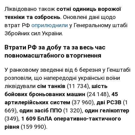
Ліквідовано також
сотні одиниць ворожої
техніки та озброєнь
. Оновлені дані щодо
втрат РФ
оприлюднили
у Генеральному штабі
Збройних сил України.
Втрати РФ за добу та за весь час
повномасштабного вторгнення
У ранковому зведенні від 6 березня у Генштабі
розповіли, що напередодні українські воїни
ліквідували
сім танків
(11 734),
шість
бойових броньованих машин
(24 148),
45
артилерійських систем
(37 960),
дві РСЗВ
(1
669),
один засіб ППО
(1 320),
один гелікоптер
(349),
1 609 БпЛА оперативно-тактичного
рівня
(159 990).