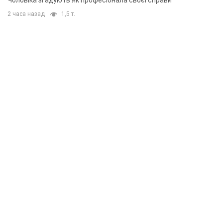
Чоловіка згадують як професіонала своєї справи
2 часа назад
1,5 т.