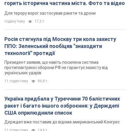
горить історична частина міста. Фото та відео
Для терору ворог застосував ракети та дрони
годину тому
17,2 т.
Росія стягнула під Москву три кола захисту
ППО: Зеленський пообіцяв "знаходити
технології" протидії
Президент заявив, що навіть посилена система
протиповітряної оборони РФ не гарантує захисту від
українських ударів
11 годин тому
86,8 т.
Україна придбала у Туреччини 70 балістичних
ракет і багато іншого озброєння: у Держдепі
США оприлюднили список
Держдеп вже поставив до відома американський Конгрес
11 годин тому
14,6 т.