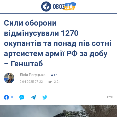
Сили оборони
відмінусували 1270
окупантів та понад пів сотні
артсистем армії РФ за добу
– Генштаб
Лілія Рагуцька
War
9.04.2025 07:22
2,2 т.
0
РУС