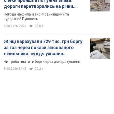
спеки пройшла потужна злива:
дороги перетворились на річки.
Відео
Негода накрила Івано-Франківщину та
курортний Буковель
8.08.2026 09:27
38,5 т.
Жінці нарахували 729 тис. грн боргу
за газ через покази зіпсованого
лічильника: суддя ухвалив
неочікуване рішення
Чи треба платити борг через донарахування
8.08.2026 14:43
32,2 т.