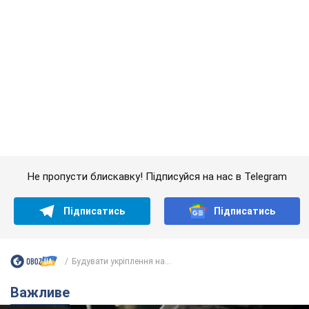
Будувати укріплення на...
Важливе
АЗС "готуються" до суттєвого підвищення цін:
українцям розповіли, чого очікувати
Як на заправках уже змінили вартість пального
10 часов назад
23,1 т.