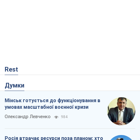
умовах масштабної воєнної кризи
Олександр Левченко
984
Росія втрачає ресурси поза планом: хто
насправді диктує темп війни
Сергій Місюра
10,5 т.
Захід проспав загрозу: Росія може
перевірити НАТО війною
Леонід Невзлін
4,5 т.