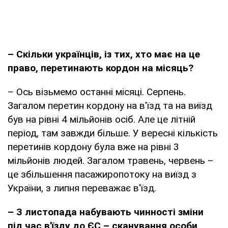
– Скільки українців, із тих, хто має на це
право, перетинають кордон на місяць?
– Ось візьмемо останні місяці. Серпень.
Загалом перетин кордону на в'їзд та на виїзд
був на рівні 4 мільйонів осіб. Але це літній
період, там завжди більше. У вересні кількість
перетинів кордону була вже на рівні 3
мільйонів людей. Загалом травень, червень –
це збільшення пасажиропотоку на виїзд з
України, з липня переважає в'їзд.
– З листопада набувають чинності зміни
під час в'їзду до ЄС – сканування особи,