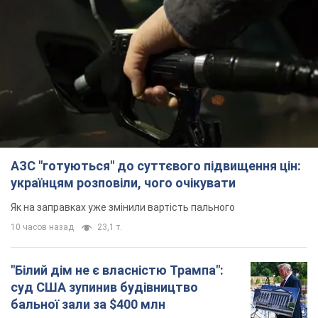
"Білий дім не є власністю Трампа":
суд США зупинив будівництво
бальної зали за $400 млн
Трамп вже заявив, що негайно подасть
апеляцію а це "жахливе рішення"
9 часов назад
2,0 т.
Війна змінює не лише тактику: в НГУ
показали інженерні рішення проти
російських FPV-дронів. Фото
Це "постапокаліптична естетика зі світу
"Шаленого Макса"
9 часов назад
7,6 т.