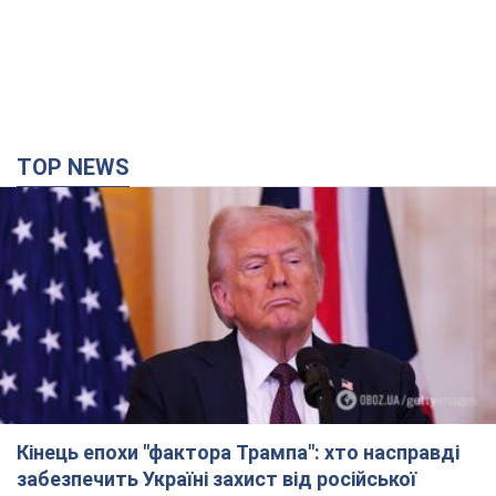
Кінець епохи "фактора Трампа": хто насправді
забезпечить Україні захист від російської
балістики. Інтерв’ю з Безсмертним
Володимир Зеленський зустрівся з українським дипломата
та окреслив нове бачення війни та ролі міжнародних
партнерів у боротьбі з Росією
час назад
6,2 т.
У Києві внаслідок російської атаки
постраждали четверо людей. Фото
Ворог продовжує регулярний ракетний терор столиці
час назад
14,1 т.
Росіяни атакували дроном лікарню у Херсоні:
постраждали медпрацівниці