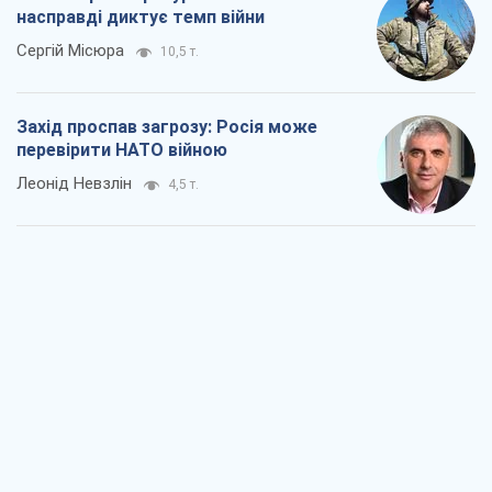
"Варта" та "Новатор" витримали
кулеметний обстріл і удар FPV-дрона,
врятувавши життя офіцеру ЗСУ
Українська Бронетехніка
3,8 т.
КНДР як каталізатор війни, або Про
новий етап російсько-
північнокорейського союзу
Олексій Кущ
3,9 т.
Вихід до еліти ЧС та тріумф "Сокола":
що відбувається в українському хокеї