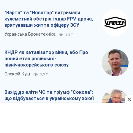
Олександр Липенко
1,7 т.
Що очікує українців у 2026–2028 роках?
Головні висновки з нових прогнозів від
НБУ
Василь Фурман
28,2 т.
Всі думки
Про компанію
Команда
Правова інформація
Політика конфіденційності
Реклама на сайті
Документи