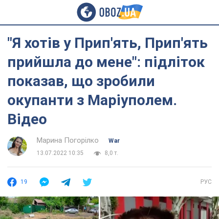
"Я хотів у Прип'ять, Прип'ять
прийшла до мене": підліток
показав, що зробили
окупанти з Маріуполем.
Відео
Марина Погорілко
War
13.07.2022 10:35
8,0 т.
19
РУС