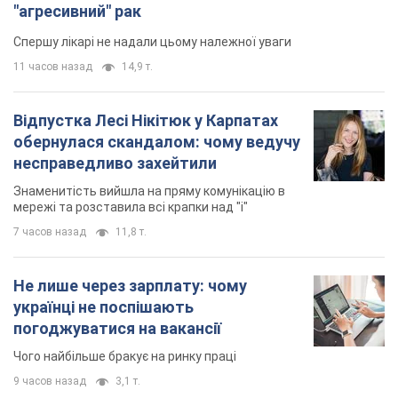
"агресивний" рак
Спершу лікарі не надали цьому належної уваги
11 часов назад
14,9 т.
Відпустка Лесі Нікітюк у Карпатах
обернулася скандалом: чому ведучу
несправедливо захейтили
Знаменитість вийшла на пряму комунікацію в
мережі та розставила всі крапки над "і"
7 часов назад
11,8 т.
Не лише через зарплату: чому
українці не поспішають
погоджуватися на вакансії
Чого найбільше бракує на ринку праці
9 часов назад
3,1 т.