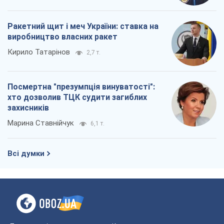
Ракетний щит і меч України: ставка на
виробництво власних ракет
Кирило Татарінов
2,7 т.
Посмертна "презумпція винуватості":
хто дозволив ТЦК судити загиблих
захисників
Марина Ставнійчук
6,1 т.
Всі думки