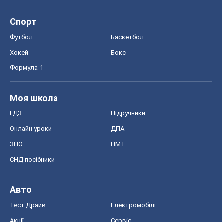
Спорт
Футбол
Баскетбол
Хокей
Бокс
Формула-1
Моя школа
ГДЗ
Підручники
Онлайн уроки
ДПА
ЗНО
НМТ
СНД посібники
Авто
Тест Драйв
Електромобілі
Акції
Сервіс