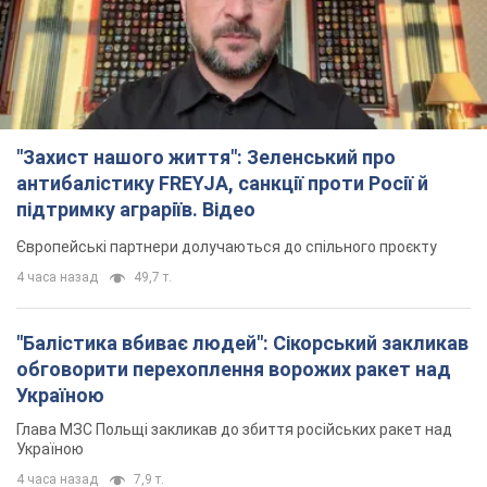
"Захист нашого життя": Зеленський про
антибалістику FREYJA, санкції проти Росії й
підтримку аграріїв. Відео
Європейські партнери долучаються до спільного проєкту
4 часа назад
49,7 т.
"Балістика вбиває людей": Сікорський закликав
обговорити перехоплення ворожих ракет над
Україною
Глава МЗС Польщі закликав до збиття російських ракет над
Україною
4 часа назад
7,9 т.