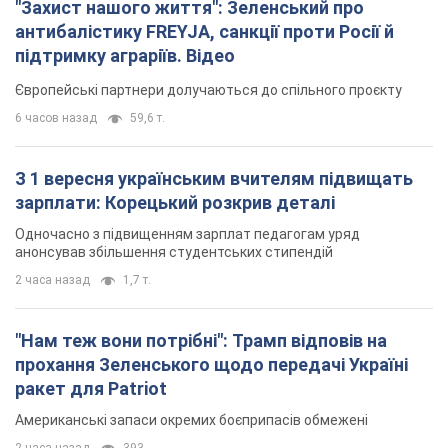
"Захист нашого життя": Зеленський про
антибалістику FREYJA, санкції проти Росії й
підтримку аграріїв. Відео
Європейські партнери долучаються до спільного проєкту
6 часов назад
59,6 т.
З 1 вересня українським вчителям підвищать
зарплати: Корецький розкрив деталі
Одночасно з підвищенням зарплат педагогам уряд
анонсував збільшення студентських стипендій
2 часа назад
1,7 т.
"Нам теж вони потрібні": Трамп відповів на
прохання Зеленського щодо передачі Україні
ракет для Patriot
Американські запаси окремих боєприпасів обмежені