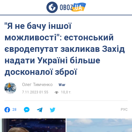
"Я не бачу іншої
можливості": естонський
євродепутат закликав Захід
надати Україні більше
досконалої зброї
Олег Тимченко
War
7.11.2023 01:55
10,0 т.
28
РУС