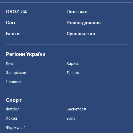
OBOZ.UA
Політика
Світ
Розслідування
Блоги
Суспільство
Регіони України
Київ
Харків
Запоріжжя
Дніпро
Черкаси
Спорт
Футбол
Баскетбол
Хокей
Бокс
Формула-1