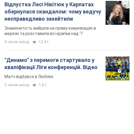
Відпустка Лесі Нікітюк у Карпатах
обернулася скандалом: чому ведучу
несправедливо захейтили
Знаменитість вийшла на пряму комунікацію в
мережі та розставила всі крапки над "і"
9 часов назад
12,4 т.
"Динамо" з перемоги стартувало у
кваліфікації Ліги конференцій. Відео
Матч відбувся в Любліні
5 часов назад
1,8 т.