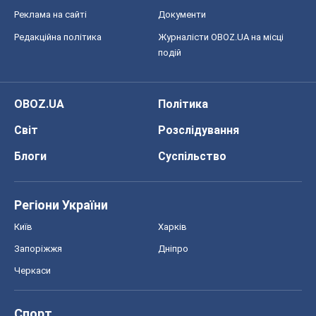
Регіони України
Київ
Харків
Запоріжжя
Дніпро
Черкаси
Спорт
Футбол
Баскетбол
Хокей
Бокс
Формула-1
Моя школа
ГДЗ
Підручники
Онлайн уроки
ДПА
ЗНО
НМТ