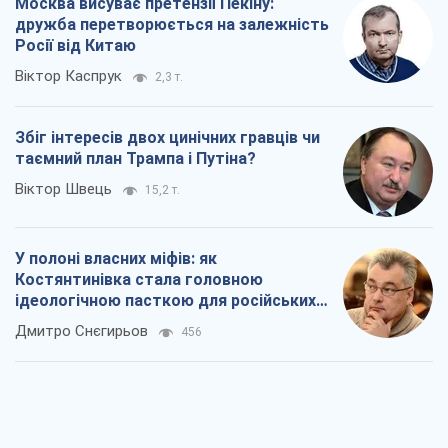
Костянтинівка стала головною
ідеологічною пасткою для російських
окупантів
Дмитро Снєгирьов
456
Рекрутинг: оновлений і, схоже,
корисний ворожий досвід, або
Діалектика вибагливого боягузтва