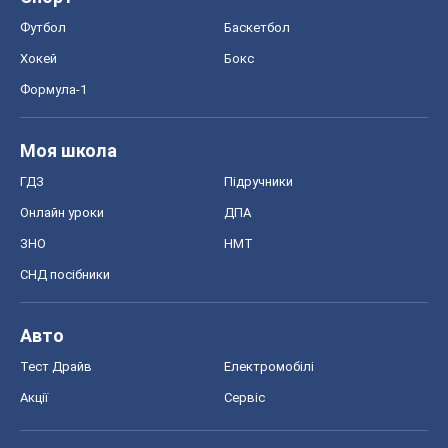
СНД посібники
Авто
Тест Драйв
Електромобілі
Акції
Сервіс
Food Oboz
Рецепти
Напої
Дієти
Економіка
Ринки та компанії
Макроекономіка
MedOboz