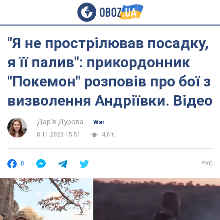
"Я не прострілював посадку,
я її палив": прикордонник
"Покемон" розповів про бої з
визволення Андріївки. Відео
Дар'я Дурова
War
8.11.2023 15:51
4,6 т.
0
РУС