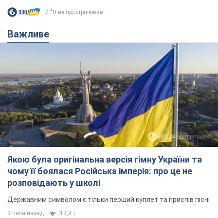
Якою була оригінальна версія гімну України та
чому її боялася Російська імперія: про це не
розповідають у школі
Державним символом є тільки перший куплет та приспів пісні
3 часа назад
13,9 т.
Олександру Пономарьову – 53: що
відомо про трьох дітей секс-
символа 90-х та який вигляд вони
мають
За розвитком кар'єри артист не забував про
особисте щастя
9 часов назад
8,3 т.
У ПриватБанку розповіли, чи дійсні