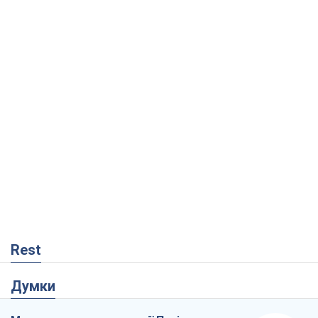
Rest
Думки
Москва висуває претензії Пекіну:
дружба перетворюється на залежність
Росії від Китаю
Віктор Каспрук
2,3 т.
Збіг інтересів двох цинічних гравців чи
таємний план Трампа і Путіна?
Віктор Швець
15,2 т.
У полоні власних міфів: як