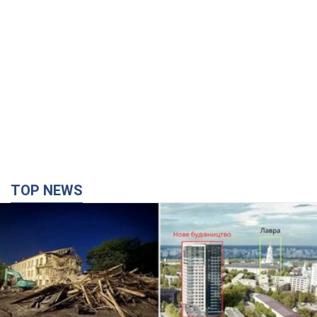
TOP NEWS
Києво-Печерську лавру закриють 80-метровим
"монстром"? Чому влада Києва відмовилась
зупиняти будівництво хмарочоса
"московського вірянина"
Яка реакція Кличка на петицію щодо скасування будівництва
40 минут назад
2,6 т.
Армія Росії здійснила масовану атаку на Одесу: