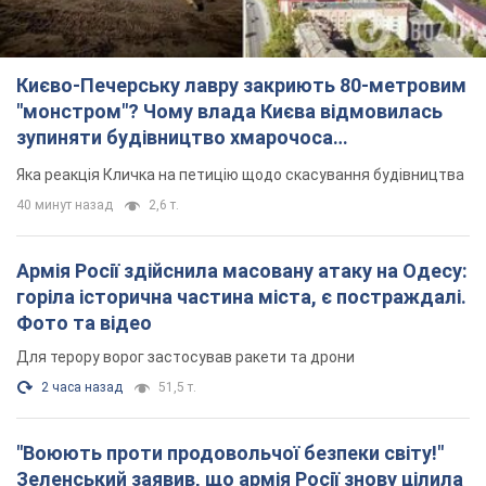
горіла історична частина міста, є постраждалі.
Фото та відео
Для терору ворог застосував ракети та дрони
2 часа назад
51,5 т.
"Воюють проти продовольчої безпеки світу!"
Зеленський заявив, що армія Росії знову цілила
у порт в Одесі
Лише за тиждень проти України використали десятки ракет,
більшість із яких – балістичні
час назад
384