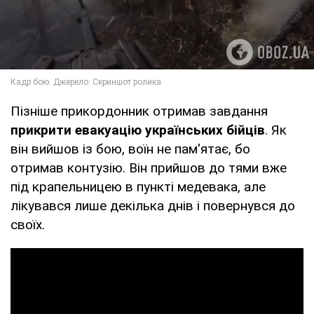
Пізніше прикордонник отримав завдання
прикрити евакуацію українських бійців
. Як
він вийшов із бою, воїн не пам'ятає, бо
отримав контузію. Він прийшов до тями вже
під крапельницею в пункті медевака, але
лікувався лише декілька днів і повернувся до
своїх.