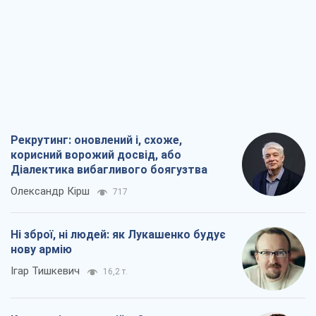
Олександр Кірш
717
Ні зброї, ні людей: як Лукашенко будує
нову армію
Ігар Тишкевич
16,2 т.
Коли закінчиться війна?
Юрій Хрістензен
12,1 т.
Україна вступила в надзвичайний
економічний стан. Чи є світло вкінці
тунелю?
Вадим Денисенко
9,7 т.
Всі думки