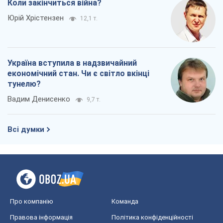
Про компанію
Команда
Правова інформація
Політика конфіденційності
Реклама на сайті
Документи
Редакційна політика
Журналісти OBOZ.UA на місці
подій
OBOZ.UA
Політика
Світ
Розслідування
Блоги
Суспільство