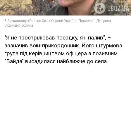
"Я не прострілював посадку, я її палив", –
зазначив воїн-прикордонник. Його штурмова
група під керівництвом офіцера з позивним
"Байда" висадилася найближче до села.