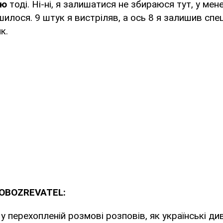
яю
тоді. Ні-ні, я залишатися не збираюся тут, у мен
илося. 9 штук я вистріляв, а ось 8 я залишив спец
к.
 OBOZREVATEL:
 у перехопленій розмові розповів, як українські д