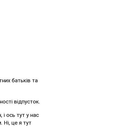
них батьків та
ності відпусток.
 і ось тут у нас
 Ні, це я тут