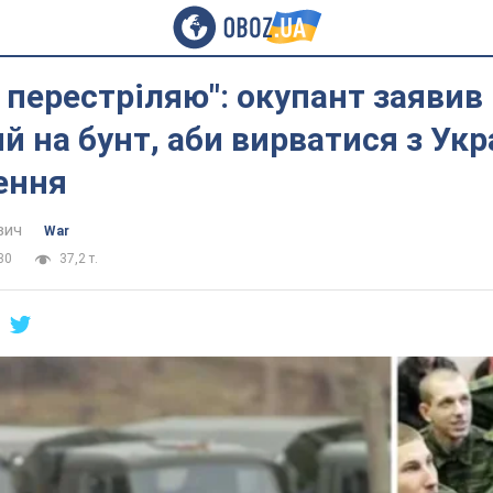
х перестріляю": окупант заявив
й на бунт, аби вирватися з Укр
ення
вич
War
30
37,2 т.