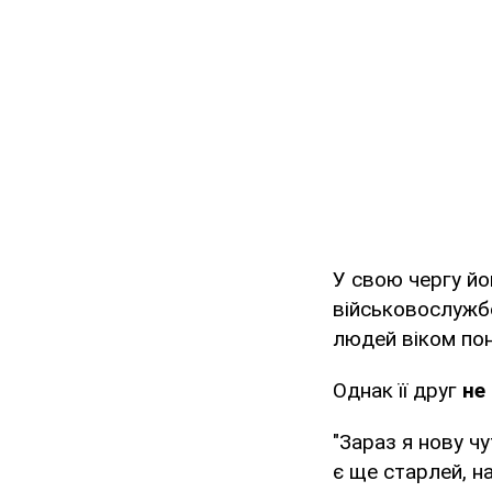
У свою чергу йо
військовослужбо
людей віком пон
Однак її друг
не
"Зараз я нову чу
є ще старлей, н