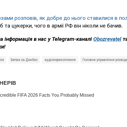
озами розповів, як добре до нього ставилися в пол
 та цукерки, чого в армії РФ він ніколи не бачив.
а інформація в нас у Telegram-каналі
Obozrevatel
т
ки!
їні
Битва за Донбас
аудіоперехоплення
Головне управління розвід