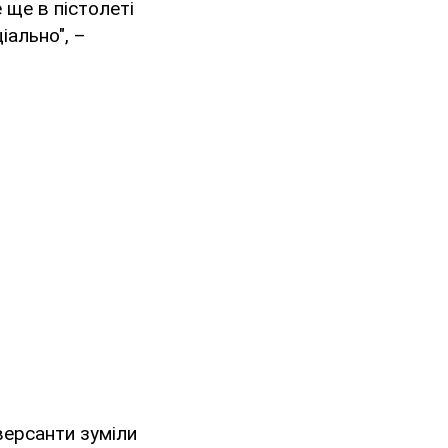
е ще в пістолеті
іально", –
иверсанти зуміли