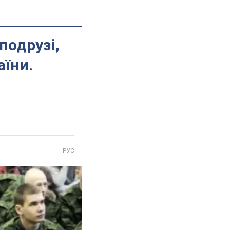
 подрузі,
аїни.
РУС