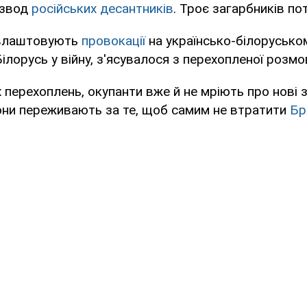
взвод
російських десантників
. Троє загарбників по
 влаштовують
провокації
на українсько-білоруськом
ілорусь у війну, з'ясувалося з перехопленої розмо
х перехоплень, окупанти вже й не мріють про нові
вони переживають за те, щоб самим не втратити
Бр