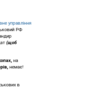
вне управління
ськовий РФ
мандир
дат
(щоб
копах,
на
рів,
немає!
ськових в