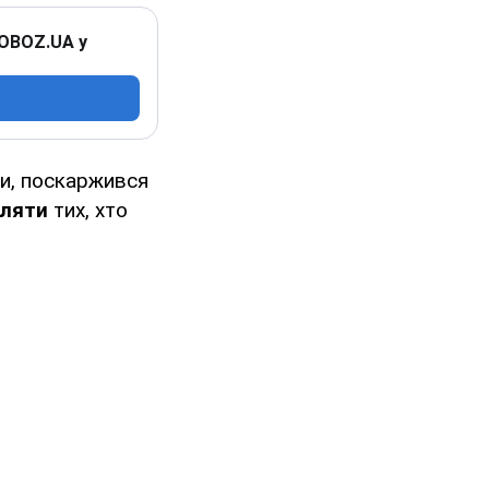
 OBOZ.UA у
їни, поскаржився
іляти
тих, хто