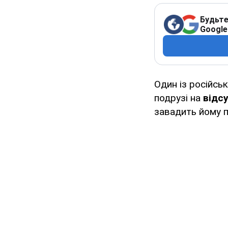
Будьте
Google
Один із російськ
подрузі на
відс
завадить йому п