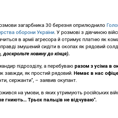
озмови загарбника 30 березня оприлюднило
Голо
ерства оборони України
. У розмові з дівчиною вій
ачиться в армії агресора й отримує платню як ко
асправді змушений сидіти в окопах як рядовий сол
, доскрольте новину до кінця).
мандир підрозділу, а перебуваю
разом з усіма в о
 як завжди, як простий рядовий.
Немає в нас офіце
и, сержанти", – заявив окупант.
ржився на умови, в яких утримують російських вій
же гниють… Трьох пальців не відчуваю".