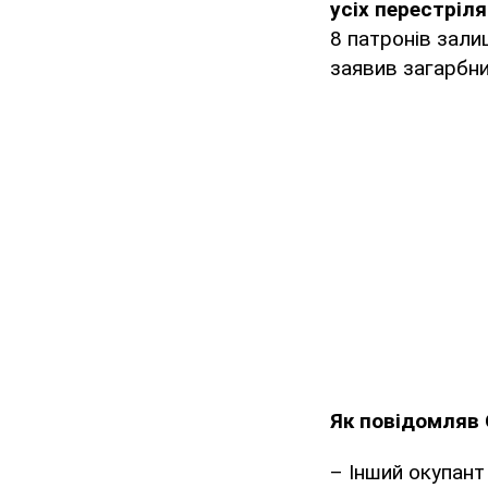
усіх перестріл
8 патронів залиш
заявив загарбни
Як повідомляв
– Інший окупант