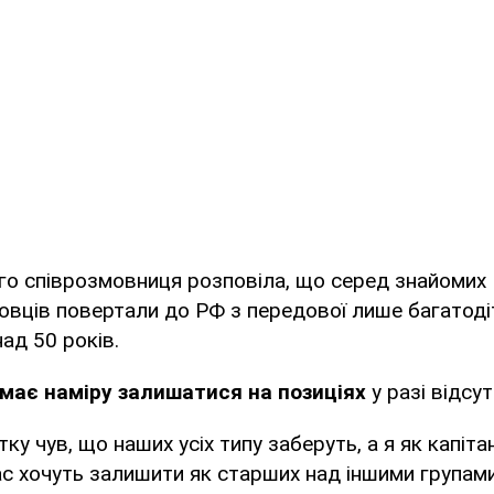
го співрозмовниця розповіла, що серед знайомих
вців повертали до РФ з передової лише багатодіт
ад 50 років.
 має наміру залишатися на позиціях
у разі відсут
тку чув, що наших усіх типу заберуть, а я як капітан,
ас хочуть залишити як старших над іншими групами.