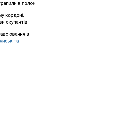
трапили в полон.
у кордоні,
ви окупантів.
 завоювання в
янськ та