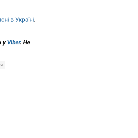
оні в Україні
.
а у
Viber
. Н
е
ки