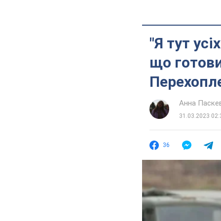
"Я тут усі
що готови
Перехопл
Анна Паске
31.03.2023 02:
36