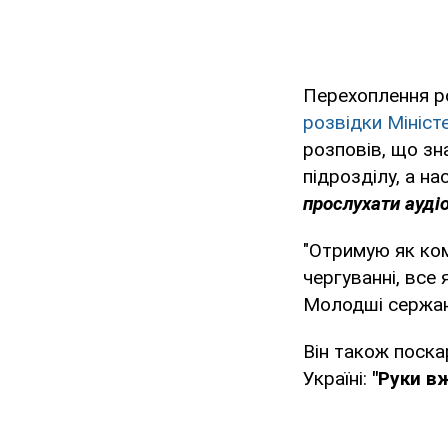
Перехоплення р
розвідки Мініст
розповів, що зн
підрозділу, а н
прослухати аудіо
"Отримую як ко
чергуванні, все
Молодші сержант
Він також поска
Україні:
"Руки в