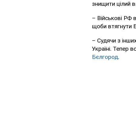
знищити цілий 
– Військові РФ
щоби втягнути Б
– Судячи з інши
Україні. Тепер 
Бєлгород
.