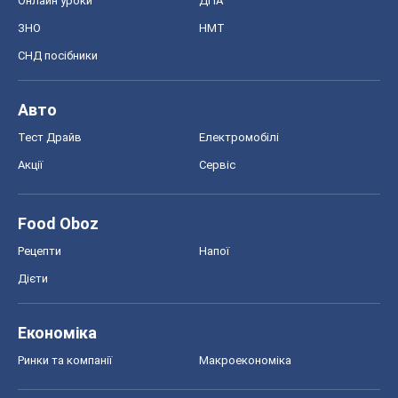
Онлайн уроки
ДПА
ЗНО
НМТ
СНД посібники
Авто
Тест Драйв
Електромобілі
Акції
Сервіс
Food Oboz
Рецепти
Напої
Дієти
Економіка
Ринки та компанії
Макроекономіка