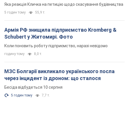
"московського вірянина"
Яка реакція Кличка на петицію щодо скасування будівництва
5 годин тому
55,9 т.
Армія РФ знищила підприємство Kromberg &
Schubert у Житомирі. Фото
Коли поновить роботу підприємство, наразі невідомо
годину тому
8,0 т.
МЗС Болгарії викликало українського посла
через інцидент із дроном: що сталося
Бесіда відбудеться 10 серпня
5 годин тому
7,7 т.