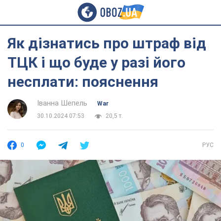
Як дізнатись про штраф від
ТЦК і що буде у разі його
несплати: пояснення
Іванна Шепель
War
30.10.2024 07:53
20,5 т.
0
РУС