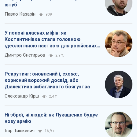
ютуб
Павло Казарін
909
У полоні власних міфів: як
Костянтинівка стала головною
ідеологічною пасткою для російських
окупантів
Дмитро Снєгирьов
2,9 т.
Рекрутинг: оновлений і, схоже,
корисний ворожий досвід, або
Діалектика вибагливого боягузтва
Олександр Кірш
2,4 т.
Ні зброї, ні людей: як Лукашенко будує
нову армію
Ігар Тишкевич
16,9 т.