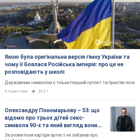
Якою була оригінальна версія гімну України та
чому її боялася Російська імперія: про це не
розповідають у школі
Державним символом є тільки перший куплет та приспів пісні
8 годин тому
36,5 т.
Олександру Пономарьову – 53: що
відомо про трьох дітей секс-
символа 90-х та який вигляд вони
мають
За розвитком кар'єри артист не забував про