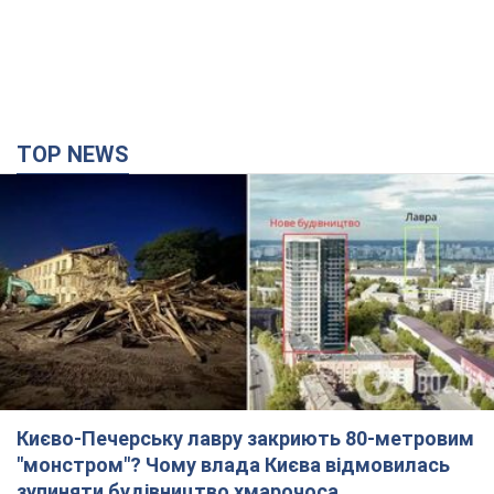
TOP NEWS
Києво-Печерську лавру закриють 80-метровим
"монстром"? Чому влада Києва відмовилась
зупиняти будівництво хмарочоса