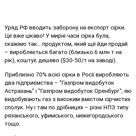
Уряд РФ вводить заборону на експорт сірки.
Це вже цікаво! У мирні часи сірка була,
скажімо так... продуктом, який ще йди продай
– виробляється багато (близько 6 млн т на
рік), коштує дешево ($30-50/т на заводі).
Приблизно 70% всієї сірки в Росії виробляють
два підприємства – "Газпром видобуток
Астрахань" і "Газпром видобуток Оренбург", які
видобувають газ з високим вмістом сірчистих
сполук. Ну і там по дрібницях – різні НПЗ типу
рязанського, уфимського, нижегородського
тощо.