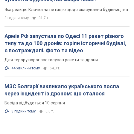
"московського вірянина"
Яка реакція Кличка на петицію щодо скасування будівництва
3 години тому
31,7 т.
Армія РФ запустила по Одесі 11 ракет різного
типу та до 100 дронів: горіли історичні будівлі,
є постраждалі. Фото та відео
Для терору ворог застосував ракети та дрони
44 хвилини тому
54,3 т.
МЗС Болгарії викликало українського посла
через інцидент із дроном: що сталося
Бесіда відбудеться 10 серпня
3 години тому
5,0 т.