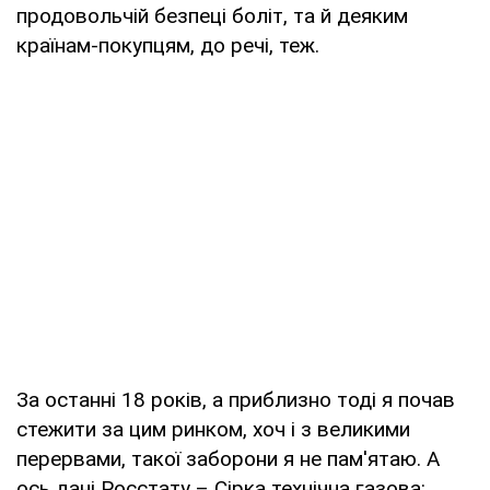
продовольчій безпеці боліт, та й деяким
країнам-покупцям, до речі, теж.
За останні 18 років, а приблизно тоді я почав
стежити за цим ринком, хоч і з великими
перервами, такої заборони я не пам'ятаю. А
ось дані Росстату – Сірка технічна газова: