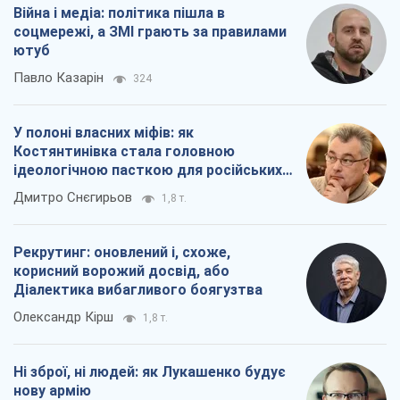
Війна і медіа: політика пішла в
соцмережі, а ЗМІ грають за правилами
ютуб
Павло Казарін
324
У полоні власних міфів: як
Костянтинівка стала головною
ідеологічною пасткою для російських
окупантів
Дмитро Снєгирьов
1,8 т.
Рекрутинг: оновлений і, схоже,
корисний ворожий досвід, або
Діалектика вибагливого боягузтва
Олександр Кірш
1,8 т.
Ні зброї, ні людей: як Лукашенко будує
нову армію