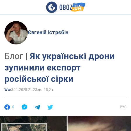
Євгеній Істрєбін
Блог |
Як українські дрони
зупинили експорт
російської сірки
War
3.11.2025 21:23
15,2 т.
0
РУС