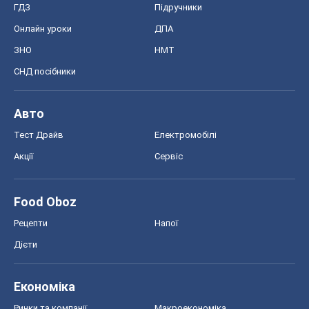
ГДЗ
Підручники
Онлайн уроки
ДПА
ЗНО
НМТ
СНД посібники
Авто
Тест Драйв
Електромобілі
Акції
Сервіс
Food Oboz
Рецепти
Напої
Дієти
Економіка
Ринки та компанії
Макроекономіка