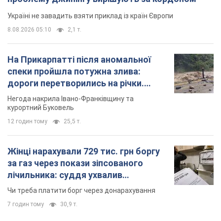
Україні не завадить взяти приклад із країн Європи
8.08.2026 05:10
2,1 т.
На Прикарпатті після аномальної
спеки пройшла потужна злива:
дороги перетворились на річки.
Відео
Негода накрила Івано-Франківщину та
курортний Буковель
12 годин тому
25,5 т.
Жінці нарахували 729 тис. грн боргу
за газ через покази зіпсованого
лічильника: суддя ухвалив
неочікуване рішення
Чи треба платити борг через донарахування
7 годин тому
30,9 т.