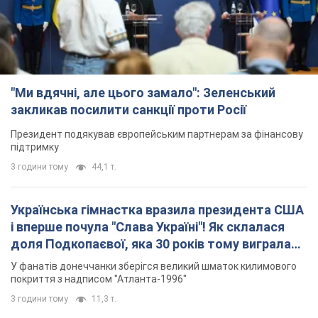
"Ми вдячні, але цього замало": Зеленський
закликав посилити санкції проти Росії
Президент подякував європейським партнерам за фінансову
підтримку
3 години тому
44,1 т.
Українська гімнастка вразила президента США
і вперше почула "Слава Україні"! Як склалася
доля Подкопаєвої, яка 30 років тому виграла
"золото" Олімпіади
У фанатів донеччанки зберігся великий шматок килимового
покриття з надписом "Атланта-1996"
3 години тому
11,3 т.