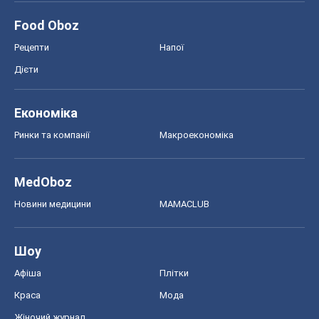
Food Oboz
Рецепти
Напої
Дієти
Економіка
Ринки та компанії
Макроекономіка
MedOboz
Новини медицини
MAMACLUB
Шоу
Афіша
Плітки
Краса
Мода
Жіночий журнал