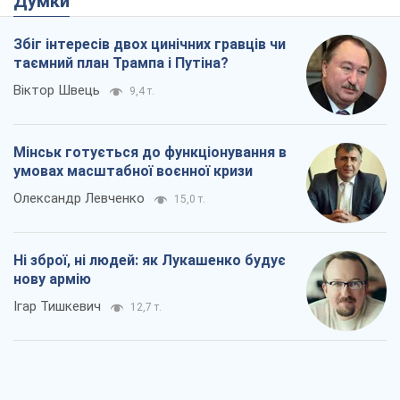
Думки
Збіг інтересів двох цинічних гравців чи
таємний план Трампа і Путіна?
Віктор Швець
9,4 т.
Мінськ готується до функціонування в
умовах масштабної воєнної кризи
Олександр Левченко
15,0 т.
Ні зброї, ні людей: як Лукашенко будує
нову армію
Ігар Тишкевич
12,7 т.