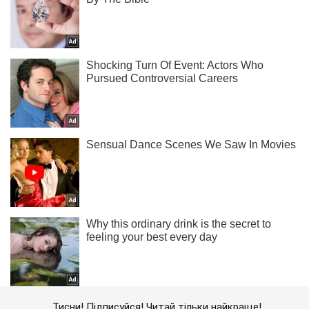
Тисни! Підписуйся! Читай тільки найкраще!