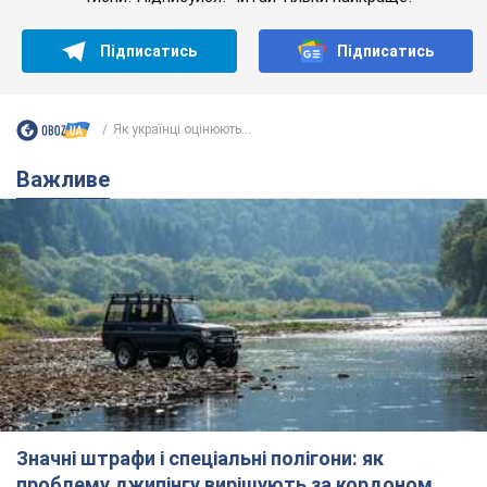
Підписатись
Підписатись
Як українці оцінюють...
Важливе
Значні штрафи і спеціальні полігони: як
проблему джипінгу вирішують за кордоном