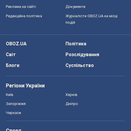
Блоги
Суспільство
Регіони України
Київ
Харків
Запоріжжя
Дніпро
Черкаси
Спорт
Футбол
Баскетбол
Хокей
Бокс
Формула-1
Моя школа
ГДЗ
Підручники