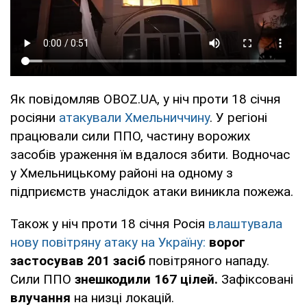
Як повідомляв OBOZ.UA, у ніч проти 18 січня
росіяни
атакували Хмельниччину
. У регіоні
працювали сили ППО, частину ворожих
засобів ураження їм вдалося збити. Водночас
у Хмельницькому районі на одному з
підприємств унаслідок атаки виникла пожежа.
Також у ніч проти 18 січня Росія
влаштувала
нову повітряну атаку на Україну:
ворог
застосував
201 засіб
повітряного нападу.
Сили ППО
знешкодили 167 цілей.
Зафіксовані
влучання
на низці локацій.