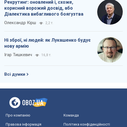
Всі думки
Про компанію
Команда
Правова інформація
Політика конфіденційності
Реклама на сайті
Документи
Редакційна політика
Журналісти OBOZ.UA на місці
подій
OBOZ.UA
Політика
Світ
Розслідування