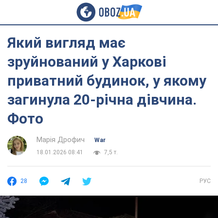
Який вигляд має
зруйнований у Харкові
приватний будинок, у якому
загинула 20-річна дівчина.
Фото
Марія Дрофич
War
18.01.2026 08:41
7,5 т.
28
РУС