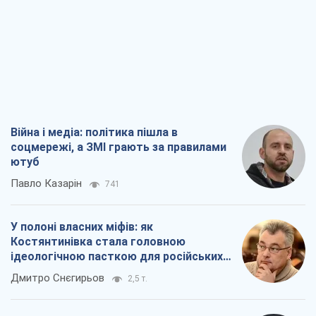
соцмережі, а ЗМІ грають за правилами
ютуб
Павло Казарін
741
У полоні власних міфів: як
Костянтинівка стала головною
ідеологічною пасткою для російських
окупантів
Дмитро Снєгирьов
2,5 т.
Рекрутинг: оновлений і, схоже,
корисний ворожий досвід, або
Діалектика вибагливого боягузтва
Олександр Кірш
2,2 т.
Ні зброї, ні людей: як Лукашенко будує
нову армію
Ігар Тишкевич
16,8 т.