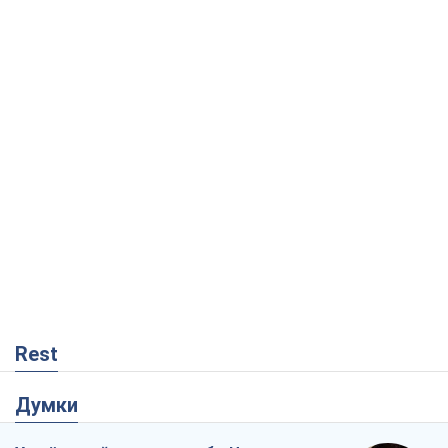
Rest
Думки
Український парадокс, або Чому у
Путіна нічого не вийшло з Україною
Віталій Портников
5,5 т.
Москва висуває претензії Пекіну:
дружба перетворюється на залежність
Росії від Китаю