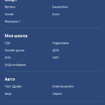
Онлайн уроки
ДПА
ЗНО
НМТ
СНД посібники
Авто
Тест Драйв
Електромобілі
Акції
Сервіс
Food Oboz
Рецепти
Напої
Дієти
Економіка
Ринки та компанії
Макроекономіка