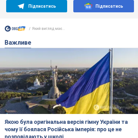
Якою була оригінальна версія гімну України та
чому її боялася Російська імперія: про це не
розповідають у школі
Державним символом є тільки перший куплет та приспів пісні
7 годин тому
33,2 т.
Олександру Пономарьову – 53: що
відомо про трьох дітей секс-
символа 90-х та який вигляд вони
мають
За розвитком кар'єри артист не забував про