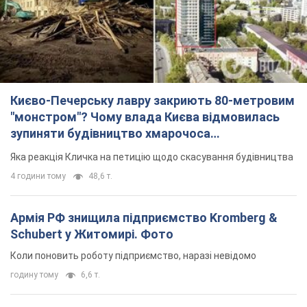
"московського вірянина"
Яка реакція Кличка на петицію щодо скасування будівництва
4 години тому
48,6 т.
Армія РФ знищила підприємство Kromberg &
Schubert у Житомирі. Фото
Коли поновить роботу підприємство, наразі невідомо
годину тому
6,6 т.
МЗС Болгарії викликало українського посла
через інцидент із дроном: що сталося
Бесіда відбудеться 10 серпня
4 години тому
6,9 т.