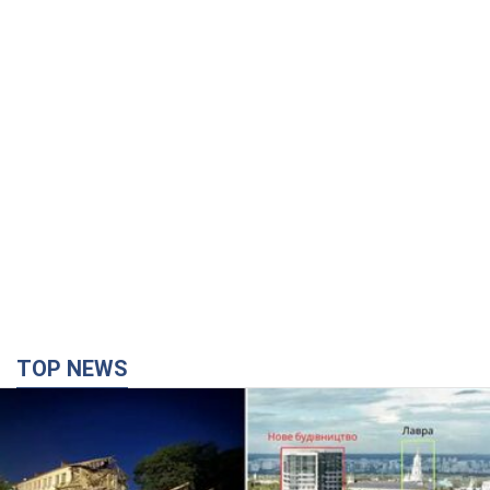
TOP NEWS
Києво-Печерську лавру закриють 80-метровим
"монстром"? Чому влада Києва відмовилась
зупиняти будівництво хмарочоса