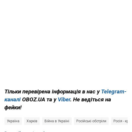
Тільки перевірена інформація в нас у
Telegram-
каналі
OBOZ.UA та у
Viber
. Не ведіться на
фейки!
Україна
Харків
Війна в Україні
Російські обстріли
Росія - кра