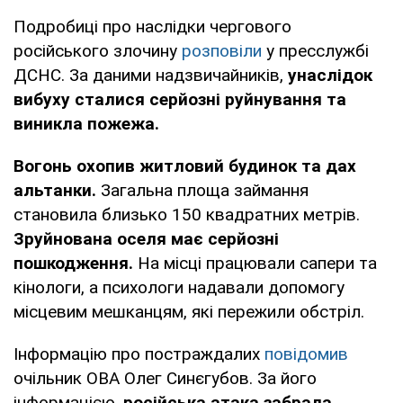
Подробиці про наслідки чергового
російського злочину
розповіли
у пресслужбі
ДСНС. За даними надзвичайників,
унаслідок
вибуху сталися серйозні руйнування та
виникла пожежа.
Вогонь охопив житловий будинок та дах
альтанки.
Загальна площа займання
становила близько 150 квадратних метрів.
Зруйнована оселя має серйозні
пошкодження.
На місці працювали сапери та
кінологи, а психологи надавали допомогу
місцевим мешканцям, які пережили обстріл.
Інформацію про постраждалих
повідомив
очільник ОВА Олег Синєгубов. За його
інформацією,
російська атака забрала