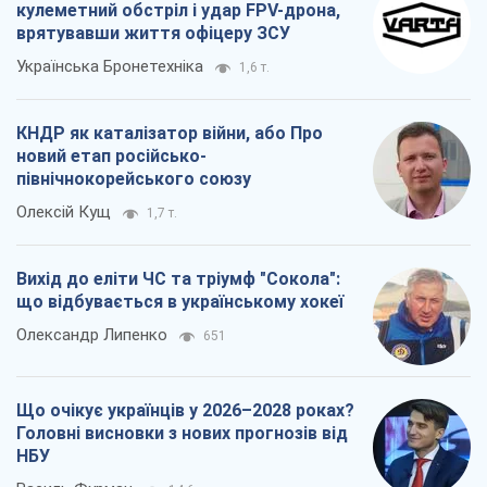
кулеметний обстріл і удар FPV-дрона,
врятувавши життя офіцеру ЗСУ
Українська Бронетехніка
1,6 т.
КНДР як каталізатор війни, або Про
новий етап російсько-
північнокорейського союзу
Олексій Кущ
1,7 т.
Вихід до еліти ЧС та тріумф "Сокола":
що відбувається в українському хокеї
Олександр Липенко
651
Що очікує українців у 2026–2028 роках?
Головні висновки з нових прогнозів від
НБУ