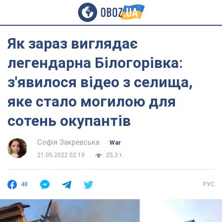
Як зараз виглядає
легендарна Білогорівка:
з'явилося відео з селища,
яке стало могилою для
сотень окупантів
Софія Закревська
War
21.05.2022 02:19
25,3 т.
48
РУС