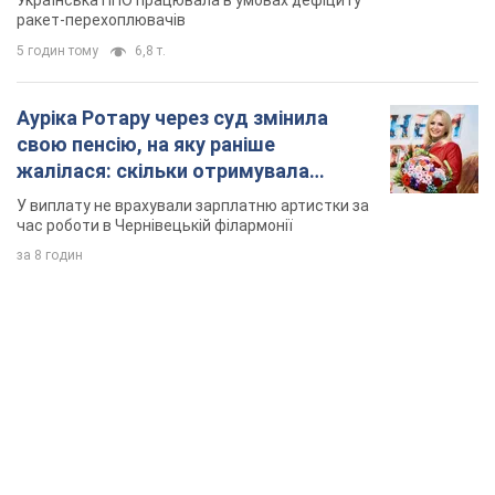
Українська ППО працювала в умовах дефіциту
ракет-перехоплювачів
5 годин тому
6,8 т.
Ауріка Ротару через суд змінила
свою пенсію, на яку раніше
жалілася: скільки отримувала
співачка
У виплату не врахували зарплатню артистки за
час роботи в Чернівецькій філармонії
за 8 годин