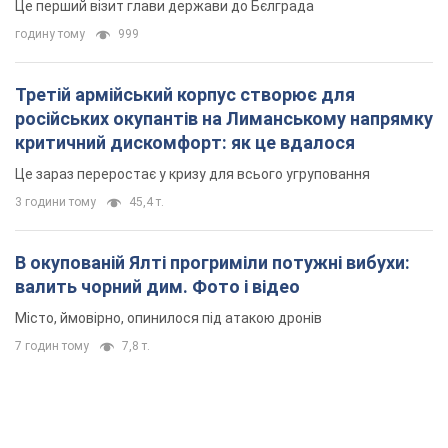
Це перший візит глави держави до Бєлграда
годину тому
999
Третій армійський корпус створює для
російських окупантів на Лиманському напрямку
критичний дискомфорт: як це вдалося
Це зараз переростає у кризу для всього угруповання
3 години тому
45,4 т.
В окупованій Ялті прогриміли потужні вибухи:
валить чорний дим. Фото і відео
Місто, ймовірно, опинилося під атакою дронів
7 годин тому
7,8 т.