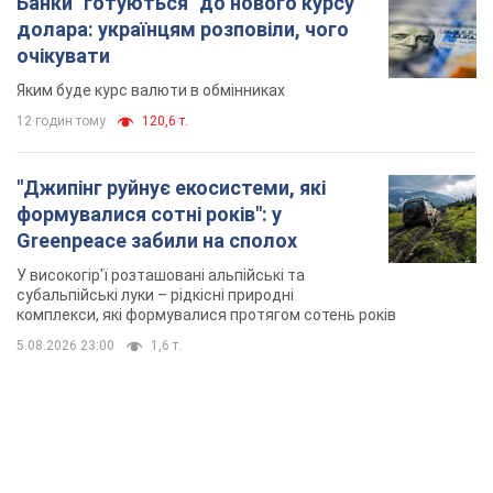
Банки "готуються" до нового курсу
долара: українцям розповіли, чого
очікувати
Яким буде курс валюти в обмінниках
12 годин тому
120,6 т.
"Джипінг руйнує екосистеми, які
формувалися сотні років": у
Greenpeace забили на сполох
У високогір'ї розташовані альпійські та
субальпійські луки – рідкісні природні
комплекси, які формувалися протягом сотень років
5.08.2026 23:00
1,6 т.