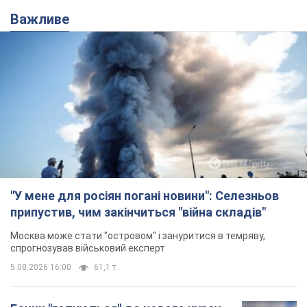
Важливе
"У мене для росіян погані новини": Селезньов
припустив, чим закінчиться "війна складів"
Москва може стати "островом" і зануритися в темряву,
спрогнозував військовий експерт
5.08.2026 16:00
61,1 т.