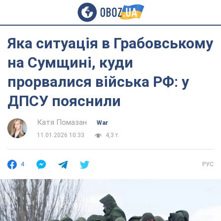
Яка ситуація в Грабовському
на Сумщині, куди
прорвалися війська РФ: у
ДПСУ пояснили
Катя Помазан
War
11.01.2026 10:33
4,3 т.
4
РУС