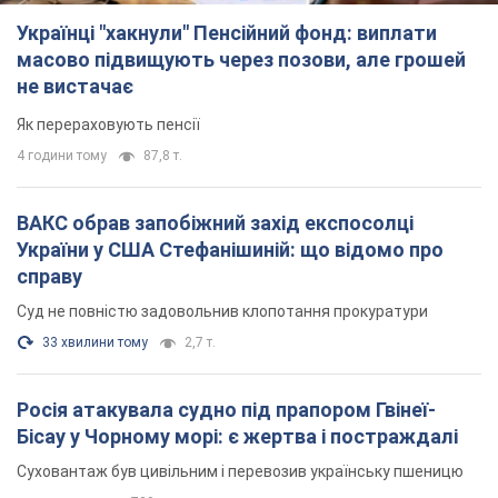
Українці "хакнули" Пенсійний фонд: виплати
масово підвищують через позови, але грошей
не вистачає
Як перераховують пенсії
4 години тому
87,8 т.
ВАКС обрав запобіжний захід експосолці
України у США Стефанішиній: що відомо про
справу
Суд не повністю задовольнив клопотання прокуратури
33 хвилини тому
2,7 т.
Росія атакувала судно під прапором Гвінеї-
Бісау у Чорному морі: є жертва і постраждалі
Суховантаж був цивільним і перевозив українську пшеницю