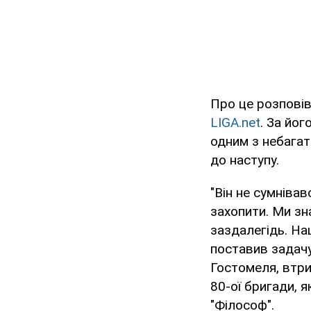
Про це розповів
LIGA.net
. За йо
одним з небагат
до наступу.
"Він не сумнівав
захопити. Ми зн
заздалегідь. На
поставив задачу
Гостомеля, втри
80-ої бригади, я
"Філософ".