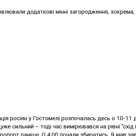
овлювали додаткові мінні загородження, зокрема,
ція росіян у Гостомелі розпочалась десь о 10-11 д
дуже сильний – тоді час вимірювався на рівні "схід і
ропорт раніше. О 4:00 почали збиратись. Я мав за