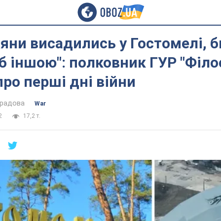
іяни висадились у Гостомелі, б
 б іншою": полковник ГУР "Філо
про перші дні війни
градова
War
2
17,2 т.