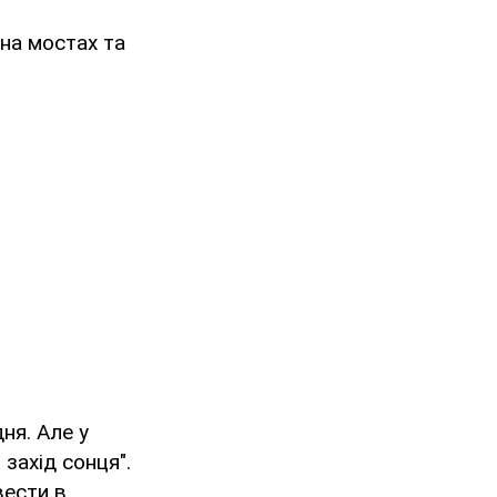
 на мостах та
ня. Але у
 захід сонця".
вести в