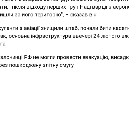
и, і після відходу перших груп Нацгвардії з аеро
йшли за його територію", – сказав він.
окупанти з авіації знищили штаб, почали бити касе
ак, основна інфраструктура ввечері 24 лютого вж
га.
 злочинці РФ не могли провести евакуацію, висад
ерез пошкоджену злітну смугу.