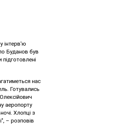
у інтерв'ю
ло Буданов був
и підготовлені
магатиметься нас
ель. Готувались
 Олексійович
ну аеропорту
очі. Хлопці з
і", – розповів