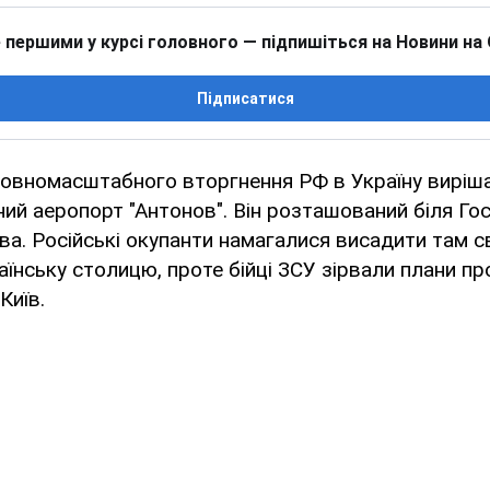
 першими у курсі головного — підпишіться на Новини на
Підписатися
повномасштабного вторгнення РФ в Україну виріш
ний аеропорт "Антонов". Він розташований біля Г
єва. Російські окупанти намагалися висадити там св
їнську столицю, проте бійці ЗСУ зірвали плани пр
Київ.