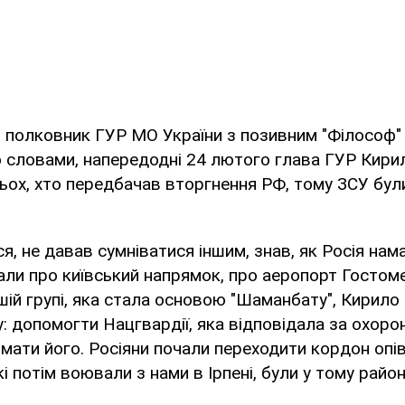
 полковник ГУР МО України з позивним "Філософ" 
го словами, напередодні 24 лютого глава ГУР Кири
ьох, хто передбачав вторгнення РФ, тому ЗСУ бул
ся, не давав сумніватися іншим, знав, як Росія на
али про київський напрямок, про аеропорт Гостом
шій групі, яка стала основою "Шаманбату", Кирило
: допомогти Нацгвардії, яка відповідала за охоро
мати його. Росіяни почали переходити кордон опівн
кі потім воювали з нами в Ірпені, були у тому район