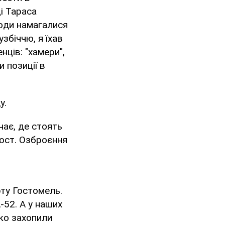
і Тараса
юди намагалися
збіччю, я їхав
ців: "хамери",
и позиції в
у.
нає, де стоять
пост. Озброєння
орту Гостомель.
-52. А у наших
дко захопили