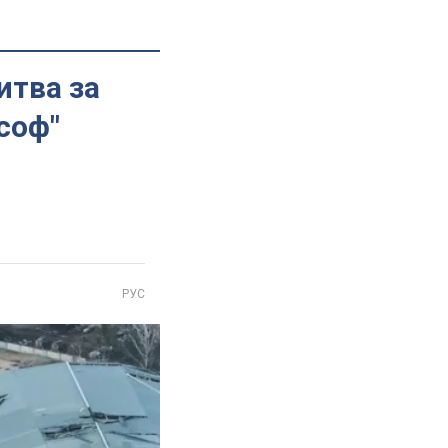
итва за
соф"
РУС