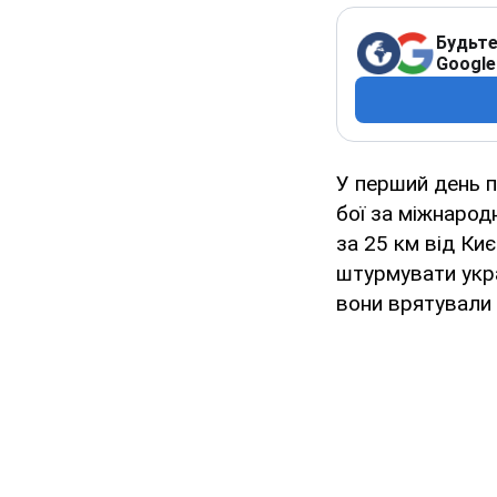
Будьте
Google
У перший день 
бої за міжнарод
за 25 км від Ки
штурмувати укра
вони врятували 