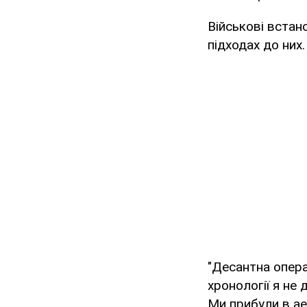
Військові встан
підходах до них.
"Десантна опера
хронології я не 
Ми прибули в ае