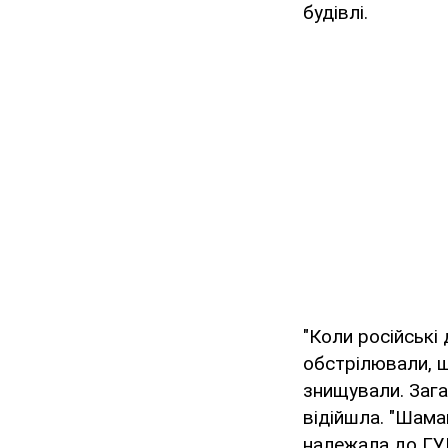
будівлі.
"Коли російські
обстрілювали, щ
знищували. Зага
відійшла. "Шама
належала до ГУР