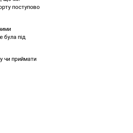
порту поступово
тними
е була під
ку чи приймати