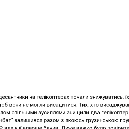
 десантники на гелікоптерах почали знижуватись, ї
об вони не могли висадитися. Тих, хто висаджува
лом спільними зусиллями знищили два гелікоптер
нбат" залишився разом з якоюсь грузинською гру
, але я її вперше бачив. Дуже важко було повірит