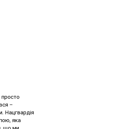
х просто
вся –
и. Нацгвардія
пою, яка
и, що ми