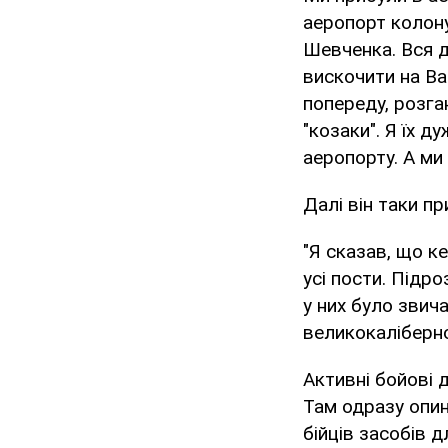
аеропорт колону
Шевченка. Вся 
вискочити на Ва
попереду, розга
"козаки". Я їх д
аеропорту. А ми
Далі він таки п
"Я сказав, що ке
усі пости. Підр
у них було звич
великокаліберно
Активні бойові д
Там одразу опин
бійців засобів 