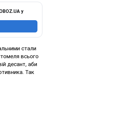
 OBOZ.UA у
альними стали
остомеля всього
ій десант, аби
отивника. Так