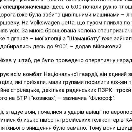
 спецпризначенців: десь о 6:00 почали рух із площ
дорога вже була забита цивільними машинами – л
ршавку. На Volkswagen Jetta, що пузом пливла по у
няв усіх. За мною броньована колона спецпризначен
уже підганяв – мої хлопці з "Шаманбату" вже зайнял
 добирались десь до 9:00", – додав військовий.
риїхав у штаб, де було проведено оперативну нарад
рує всім комбат Національної гвардії, він єдиний з
озділи, які приїхали, мали групами посилити кожен 
айне стрілецьке, декілька радянських ПЗРК і трохи
го на БТР і "козаках", – зазначив "Філософ".
ії, згадує воїн, почалися з ударів авіації по аероп
илися близько півсотні російських гелікоптерів КА
для їхнього знищення було замало. Тому вони шви