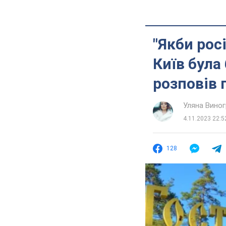
"Якби рос
Київ була
розповів 
Уляна Вино
4.11.2023 22:5
128