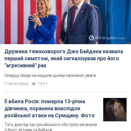
Дружина тяжкохворого Джо Байдена назвала
перший симптом, який сигналізував про його
"агресивний" рак
Спершу лікарі не надали цьому належної уваги
7 часов назад
10,9 т.
Її вбила Росія: померла 13-річна
дівчинка, поранена внаслідок
російської атаки на Сумщину. Фото
Того дня під час російського обстрілу загинули
її брат, вітчим та бабуся