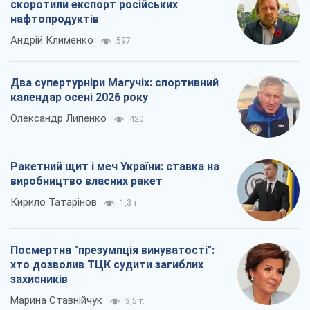
скоротили експорт російських
нафтопродуктів
Андрій Клименко
597
Два супертурніри Магучіх: спортивний
календар осені 2026 року
Олександр Липенко
420
Ракетний щит і меч України: ставка на
виробництво власних ракет
Кирило Татарінов
1,3 т.
Посмертна "презумпція винуватості":
хто дозволив ТЦК судити загиблих
захисників
Марина Ставнійчук
3,5 т.