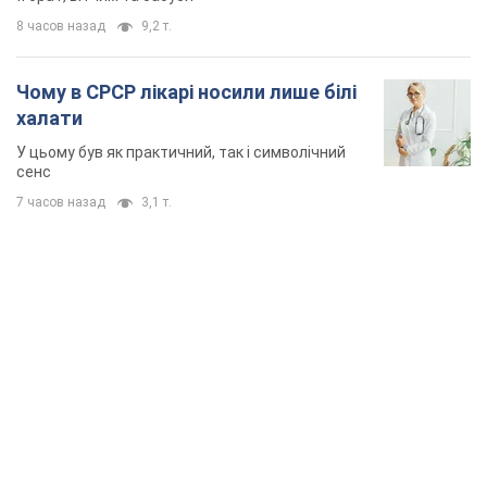
8 часов назад
9,2 т.
Чому в СРСР лікарі носили лише білі
халати
У цьому був як практичний, так і символічний
сенс
7 часов назад
3,1 т.