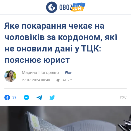
Яке покарання чекає на
чоловіків за кордоном, які
не оновили дані у ТЦК:
пояснює юрист
Марина Погорілко
War
27.07.2024 08:48
41,2 т.
39
РУС