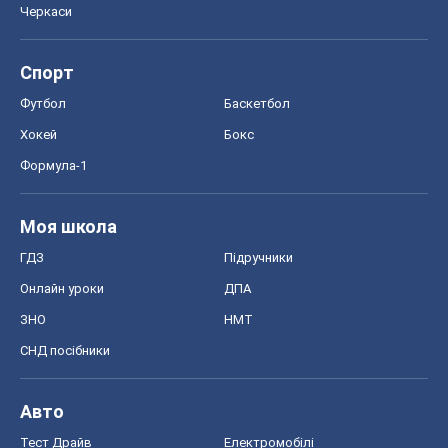
Черкаси
Спорт
Футбол
Баскетбол
Хокей
Бокс
Формула-1
Моя школа
ГДЗ
Підручники
Онлайн уроки
ДПА
ЗНО
НМТ
СНД посібники
Авто
Тест Драйв
Електромобілі