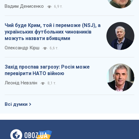
Вадим Денисенко
6,9 т.
Чий буде Крим, той і переможе (NSJ), а
українських футбольних чиновників
можуть назвати вбивцями
Олександр Кірш
6,6 т.
Захід проспав загрозу: Росія може
перевірити НАТО війною
Леонід Невзлін
8,1 т.
Всі думки