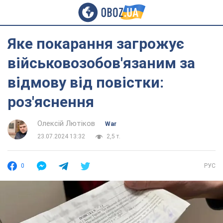
Яке покарання загрожує
військовозобов'язаним за
відмову від повістки:
роз'яснення
Олексій Лютіков
War
23.07.2024 13:32
2,5 т.
0
РУС