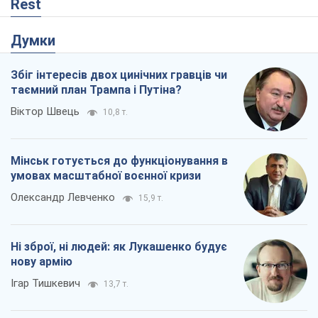
Rest
Думки
Збіг інтересів двох цинічних гравців чи
таємний план Трампа і Путіна?
Віктор Швець
10,8 т.
Мінськ готується до функціонування в
умовах масштабної воєнної кризи
Олександр Левченко
15,9 т.
Ні зброї, ні людей: як Лукашенко будує
нову армію
Ігар Тишкевич
13,7 т.