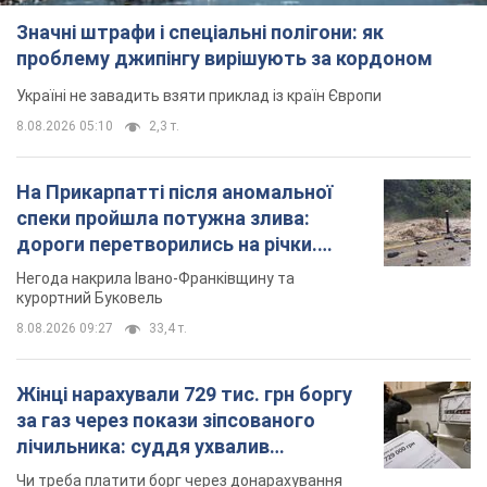
Значні штрафи і спеціальні полігони: як
проблему джипінгу вирішують за кордоном
Україні не завадить взяти приклад із країн Європи
8.08.2026 05:10
2,3 т.
На Прикарпатті після аномальної
спеки пройшла потужна злива:
дороги перетворились на річки.
Відео
Негода накрила Івано-Франківщину та
курортний Буковель
8.08.2026 09:27
33,4 т.
Жінці нарахували 729 тис. грн боргу
за газ через покази зіпсованого
лічильника: суддя ухвалив
неочікуване рішення
Чи треба платити борг через донарахування